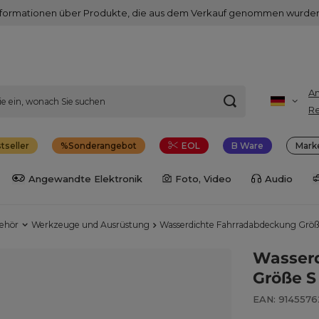
nformationen über Produkte, die aus dem Verkauf genommen wurden
A
Re
tseller
Sonderangebot
EOL
B Ware
Mark
Angewandte Elektronik
Foto, Video
Audio
behör
Werkzeuge und Ausrüstung
Wasserdichte Fahrradabdeckung Größ
Wasser
Größe S
EAN: 914557