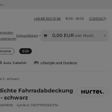
 »
+48 68 300 01 56
8:00 - 16:00
CONTACT
nmelden
0,00 EUR
Einkaufslisten
inkl. MwSt
gistrieren
enzone
B2B
Auto Zubehör
Lifestyle und Outdoor
e S - schwarz
dichte Fahrradabdeckung
 - schwarz
6283806
Symbol: 5907769360374