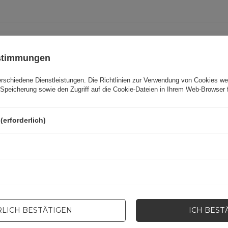
Cena sugerowana
11,60 EUR
/
Stk
ustimmungen
Marke
Hurtel
erschiedene Dienstleistungen. Die
Richtlinien zur Verwendung von Cookies
wer
Speicherung sowie den Zugriff auf die Cookie-Dateien in Ihrem Web-Browser 
odukt zuständige Stelle in der EU
Hurtel Sp. z o.o.
Mehr
(erforderlich)
Symbol
5907769360374
Serie
HURTEL SPORT
Garantie
Mobiltelefonzubehör
LICH BESTÄTIGEN
ICH BEST