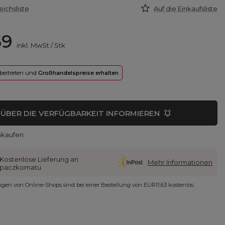
eichsliste
Auf die Einkaufsliste
69
inkl. MwSt
/
Stk
 beitreten und
Großhandelspreise erhalten
ÜBER DIE VERFÜGBARKEIT INFORMIEREN
nkaufen
Kostenlose Lieferung an
Mehr Informationen
paczkomatu
ungen von Online-Shops sind bei einer Bestellung von
EUR11.63
kostenlos.