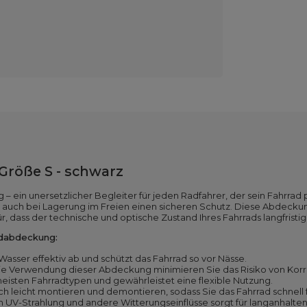
röße S - schwarz
 ein unersetzlicher Begleiter für jeden Radfahrer, der sein Fahrrad 
d auch bei Lagerung im Freien einen sicheren Schutz. Diese Abdecku
, dass der technische und optische Zustand Ihres Fahrrads langfristig 
adabdeckung:
Wasser effektiv ab und schützt das Fahrrad so vor Nässe.
ie Verwendung dieser Abdeckung minimieren Sie das Risiko von Korr
meisten Fahrradtypen und gewährleistet eine flexible Nutzung.
ich leicht montieren und demontieren, sodass Sie das Fahrrad schnell
 UV-Strahlung und andere Witterungseinflüsse sorgt für langanhalte