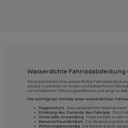
Wasserdichte Fahrradabdeckung G
Wir präsentieren eine wasserdichte Fahrradabdeckung –
schützt es perfekt vor Regen und bietet Ihrem Fahrra
vor schädlichen Witterungseinflüssen und sorgt so dafür
Die wichtigsten Vorteile einer wasserdichten Fahrr
Regenschutz
. Das wasserdichte Material weist 
Erhaltung des Zustands des Fahrrads
. Durch d
Universelle Anwendung
. Passt perfekt zu den 
Benutzerfreundlichkeit
. Die Abdeckung lässt s
Witterungsbeständig
. Die Beständigkeit gegen