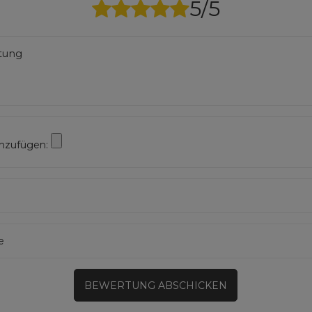
5/5
rtung
inzufügen:
e
BEWERTUNG ABSCHICKEN