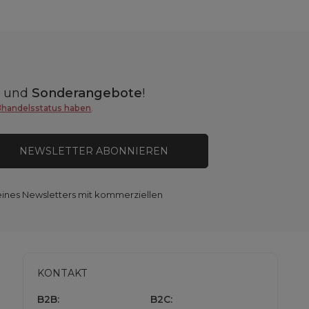
n
und
Sonderangebote
!
ßhandelsstatus haben
.
NEWSLETTER ABONNIEREN
eines Newsletters mit kommerziellen
KONTAKT
B2B:
B2C: