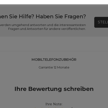
en Sie Hilfe? Haben Sie Fragen?
STEL
ir werden umgehend antworten und die interessantesten
Fragen und Antworten für andere veröffentlichen.
MOBILTELEFONZUBEHÖR
Garrantie 12 Monate
Ihre Bewertung schreiben
Ihre Note: