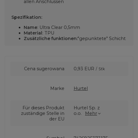
allen Anschlüssen
Spezifikation:
Name
: Ultra Clear 0,5mm
Material
: TPU
Zusätzliche funktionen:
"gepunktete" Schicht
Cena sugerowana
0,93 EUR
/
Stk
Marke
Hurtel
Für dieses Produkt
Hurtel Sp. z
zuständige Stelle in
o.o.
Mehr
der EU