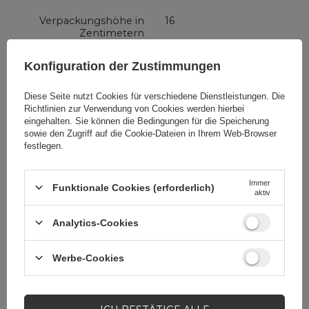
Verpackungshöhe in
16
Zentimetern
Konfiguration der Zustimmungen
Verpackungsbreite in
8
Zentimetern
Diese Seite nutzt Cookies für verschiedene Dienstleistungen. Die
Richtlinien zur Verwendung von Cookies
werden hierbei
eingehalten. Sie können die Bedingungen für die Speicherung
Kompatibilität -
Apple
sowie den Zugriff auf die Cookie-Dateien in Ihrem Web-Browser
Gerätehersteller
festlegen.
Immer
Funktionale Cookies (erforderlich)
Farbe
Transparent
aktiv
Analytics-Cookies
Werbe-Cookies
Brauchen Sie Hilfe? Haben Sie
Fragen?
Stellen Sie eine Frage,