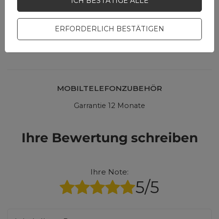
ICH BESTÄTIGE ALLE
und wir werden
umgehend antworten
STELLE EINE FRAGE
und die interessantesten
ERFORDERLICH BESTÄTIGEN
Fragen und Antworten für
andere veröffentlichen.
MOBILTELEFONZUBEHÖR
Garrantie 12 Monate
Ihre Bewertung schreiben
Ihre Note:
5/5