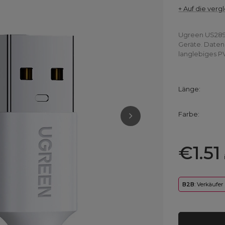
+ Auf die vergl
Ugreen US289 
Geräte. Daten
langlebiges P
Länge
Farbe
€1.51
B2B
: Verkäufer