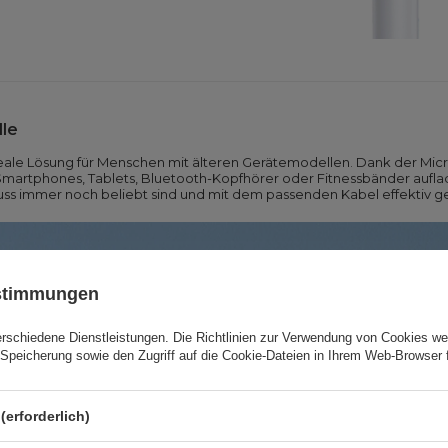
le
deale Lösung für Menschen mit älteren Gerätemodellen. Dank der Mi
artphones, Tablets, Bluetooth-Kopfhörer oder Fitnessbänder aufladen
uss immer noch beliebt sind und mit dem passenden Kabel effektiv 
ustimmungen
erschiedene Dienstleistungen. Die
Richtlinien zur Verwendung von Cookies
wer
Speicherung sowie den Zugriff auf die Cookie-Dateien in Ihrem Web-Browser 
(erforderlich)