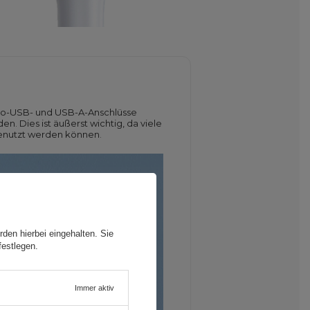
cro-USB- und USB-A-Anschlüsse
. Dies ist äußerst wichtig, da viele
genutzt werden können.
den hierbei eingehalten. Sie
festlegen.
Immer aktiv