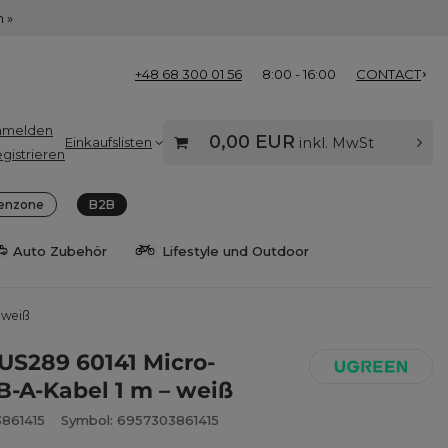
 »
+48 68 300 01 56
8:00 - 16:00
CONTACT
nmelden
0,00 EUR
Einkaufslisten
inkl. MwSt
gistrieren
enzone
B2B
Auto Zubehör
Lifestyle und Outdoor
 weiß
US289 60141 Micro-
-A-Kabel 1 m – weiß
861415
Symbol: 6957303861415