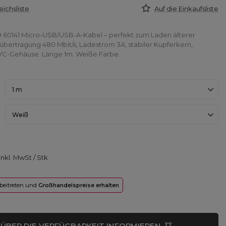
eichsliste
Auf die Einkaufsliste
60141 Micro-USB/USB-A-Kabel – perfekt zum Laden älterer
übertragung 480 Mbit/s, Ladestrom 3A, stabiler Kupferkern,
VC-Gehäuse. Länge 1m. Weiße Farbe.
1 m
Weiß
inkl. MwSt
/
Stk
 beitreten und
Großhandelspreise erhalten
ÜBER DIE VERFÜGBARKEIT INFORMIEREN