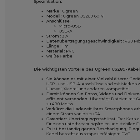
Spezifikation:
Marke
: Ugreen
Modell
: Ugreen US289 60141
Anschlüsse
:
Micro-USB
USB-A
Strom
: 3 A
Datenübertragungsgeschwindigkeit
: 480 Mbi
Länge
: 1 m
Material
: PVC
weiße
Farbe
Die wichtigsten Vorteile des Ugreen US289-Kabel
Sie können es mit einer Vielzahl älterer Ge
USB- und USB-A-Anschlüsse sind mit Marken w
Huawei, Xiaomi und anderen kompatibel.
Damit können Sie Fotos, Videos und Dokume
effizient versenden
. Überträgt Dateien mit G
zu 480 Mbit/s.
Verkürzt die Ladezeit Ihres Smartphones erh
einem Strom von bis zu 3A.
Garantiert Übertragungsstabilität.
Der Kern a
für einen unterbrechungsfreien und stabilen D
Es ist beständig gegen Beschädigung, Bie
Kabel besteht aus strapazierfähigem PVC.