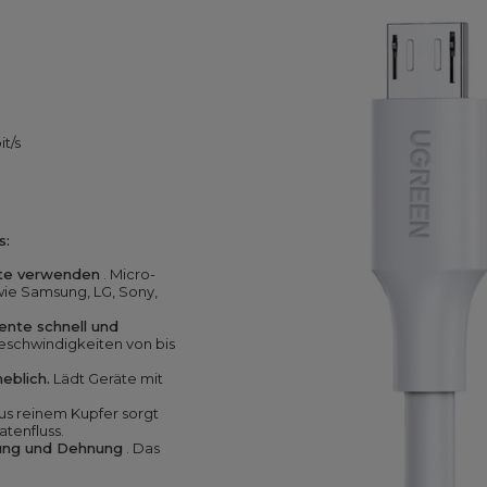
t/s
s:
räte verwenden
. Micro-
ie Samsung, LG, Sony,
nte schnell und
eschwindigkeiten von bis
eblich.
Lädt Geräte mit
us reinem Kupfer sorgt
atenfluss.
gung und Dehnung
. Das