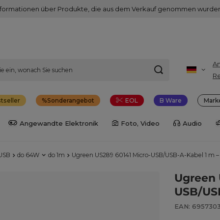
nformationen über Produkte, die aus dem Verkauf genommen wurden
A
Re
tseller
Sonderangebot
EOL
B Ware
Mark
Angewandte Elektronik
Foto, Video
Audio
 USB
do 64W
do 1m
Ugreen US289 60141 Micro-USB/USB-A-Kabel 1 m –
Ugreen 
USB/USB
EAN: 6957303