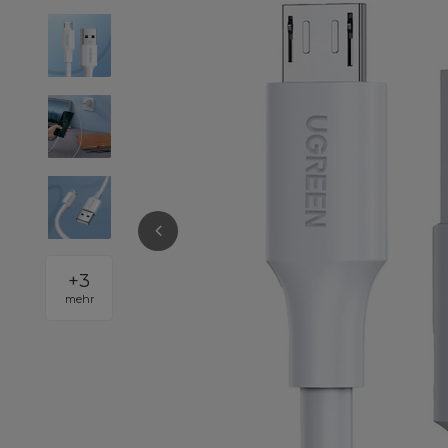
+
3
mehr