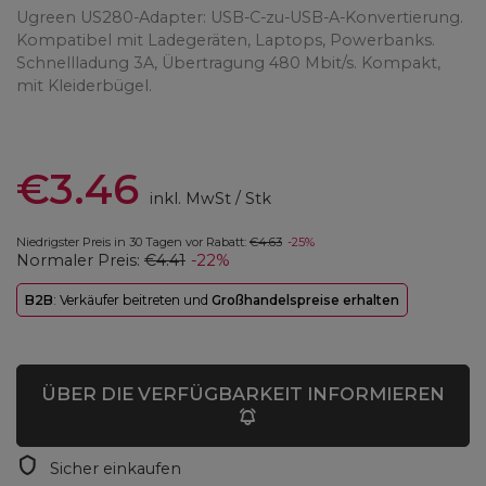
Ugreen US280-Adapter: USB-C-zu-USB-A-Konvertierung.
Kompatibel mit Ladegeräten, Laptops, Powerbanks.
Schnellladung 3A, Übertragung 480 Mbit/s. Kompakt,
mit Kleiderbügel.
€3.46
inkl. MwSt
/
Stk
Niedrigster Preis in 30 Tagen vor Rabatt:
€4.63
-25%
Normaler Preis:
€4.41
-22%
B2B
: Verkäufer beitreten und
Großhandelspreise erhalten
ÜBER DIE VERFÜGBARKEIT INFORMIEREN
Sicher einkaufen