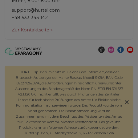
Mo-Fr, 8:00-16:00 Uhr
support@hurtel.com
+48 533 343 142
Zur Kontaktseite »
HURTEL sp. z o.o. mit Sitz in Zielona Góra informiert, dass der
Bluetooth-Autoplayer der Marke Baseus, Modell S-09A, EAN-Code
6932172626976, die Anforderungen hinsichtlich unerwünschter
Aussendungen des Senders gemäß der Norm PN-ETSI EN 301 357
V2.1.1:2018-01 nicht erfüllt, was durch Prüfungen des Zentralen
Labors für technische Prüfungen des Amtes für Elektronische
Kommunikation nachgewiesen wurde. Das Produkt wurde vom
Markt genommen. Die Bekanntmachung wird im
Zusammenhang mit dem Beschluss des Präsidenten des Amtes
für Elektronische Kommunikation veröffentlicht. Das gekaufte
Produkt kann an folgende Adresse zurückgesendet werden:
Hurtel Sp. z o.o., ul. Międzyrzecka 12, 65-127 Zielona Góra.