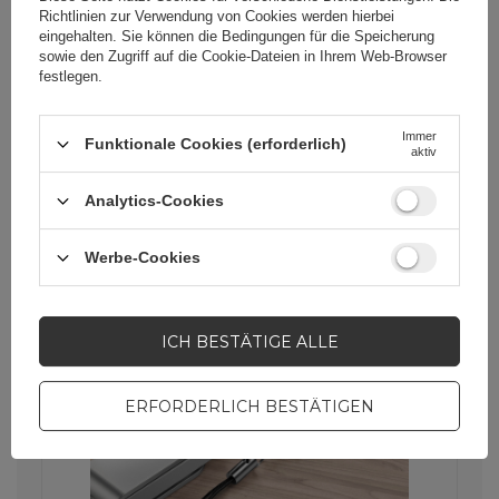
US280-Adapter die perfekte Lösung
Richtlinien zur Verwendung von Cookies
werden hierbei
für Sie. Damit können Sie problemlos
eingehalten. Sie können die Bedingungen für die Speicherung
Daten zwischen einem USB-Stick und
sowie den Zugriff auf die Cookie-Dateien in Ihrem Web-Browser
einem Computer übertragen, der mit
festlegen.
einem USB-A-Anschluss ausgestattet
ist. Dank dessen müssen Sie sich keine
Sorgen um die Kompatibilität Ihrer
Immer
Geräte machen – der Ugreen US280-
Funktionale Cookies (erforderlich)
aktiv
Adapter übernimmt das für Sie.
Analytics-Cookies
Werbe-Cookies
ICH BESTÄTIGE ALLE
ERFORDERLICH BESTÄTIGEN