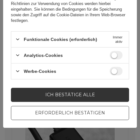
Richtlinien zur Verwendung von Cookies
werden hierbei
eingehalten. Sie können die Bedingungen für die Speicherung
sowie den Zugriff auf die Cookie-Dateien in Ihrem Web-Browser
festlegen.
Immer
Funktionale Cookies (erforderlich)
aktiv
Stabile Übertragung
Analytics-Cookies
Der Ugreen US249-Adapter ist mit
einer mehrschichtigen Abschirmung
Werbe-Cookies
ausgestattet, die Störungen minimiert
und eine stabile Datenübertragung
gewährleistet. Dadurch können Sie
einen unterbrechungsfreien und
reibungslosen Betrieb Ihrer Geräte
ICH BESTÄTIGE ALLE
genießen.
ERFORDERLICH BESTÄTIGEN