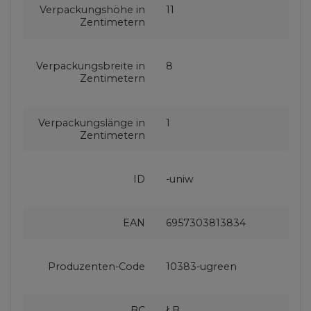
Verpackungshöhe in
11
Zentimetern
Verpackungsbreite in
8
Zentimetern
Verpackungslänge in
1
Zentimetern
ID
-uniw
EAN
6957303813834
Produzenten-Code
10383-ugreen
BC
ŁB