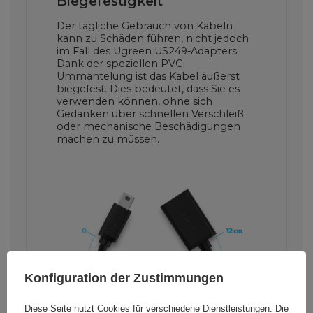
Biegefestigkeit
Der tägliche Gebrauch von Kabeln
kann zu Schäden führen, nicht jedoch
im Fall des Ugreen US249-Adapters.
Dank der speziellen PVC-
Ummantelung ist das Kabel äußerst
biegefest. Dies bedeutet, dass Sie es
verwenden können, ohne sich
Gedanken über schnellen Verschleiß
oder mechanische Beschädigungen
machen zu müssen.
Konfiguration der Zustimmungen
Diese Seite nutzt Cookies für verschiedene Dienstleistungen. Die