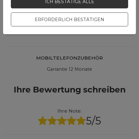
ICH BESTÄTIGE ALLE
Stellen Sie eine Frage,
und wir werden
umgehend antworten
STELLE EINE FRAGE
und die interessantesten
ERFORDERLICH BESTÄTIGEN
Fragen und Antworten für
andere veröffentlichen.
MOBILTELEFONZUBEHÖR
Garrantie 12 Monate
Ihre Bewertung schreiben
Ihre Note:
5/5