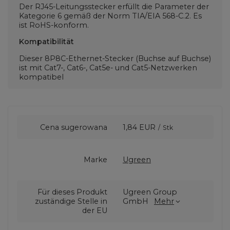
Der RJ45-Leitungsstecker erfüllt die Parameter der
Kategorie 6 gemäß der Norm TIA/EIA 568-C.2. Es
ist RoHS-konform.
Kompatibilität
Dieser 8P8C-Ethernet-Stecker (Buchse auf Buchse)
ist mit Cat7-, Cat6-, Cat5e- und Cat5-Netzwerken
kompatibel
Cena sugerowana
1,84 EUR
/
Stk
Marke
Ugreen
Für dieses Produkt
Ugreen Group
zuständige Stelle in
GmbH
Mehr
der EU