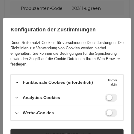
Produzenten-Code
20311-ugreen
Steckertyp
RJ45 (weiblich)
Konfiguration der Zustimmungen
Diese Seite nutzt Cookies für verschiedene Dienstleistungen. Die
Verpackung
Folie
Richtlinien zur Verwendung von Cookies
werden hierbei
eingehalten. Sie können die Bedingungen für die Speicherung
sowie den Zugriff auf die Cookie-Dateien in Ihrem Web-Browser
festlegen.
Farbe
Weiß
Immer
Funktionale Cookies (erforderlich)
BC
ŁB
aktiv
Analytics-Cookies
Werbe-Cookies
Brauchen Sie Hilfe? Haben Sie
Fragen?