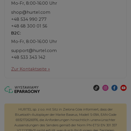
Mo-Fr, 8:00-16:00 Uhr
shop@hurtel.com
+48 534 990 277
+48 68 300 01 56
B2C:
Mo-Fr, 8:00-16:00 Uhr
support@hurtel.com
+48 533 343 142
Zur Kontaktseite »
HURTEL sp. z o.o. mit Sitz in Zielona Góra informiert, dass der
Bluetooth-Autoplayer der Marke Baseus, Modell S-09A, EAN-Code
6932172626976, die Anforderungen hinsichtlich unerwünschter
Aussendungen des Senders gemäß der Norm PN-ETSI EN 301 357
V2.1.1:2018-01 nicht erfüllt, was durch Prüfungen des Zentralen