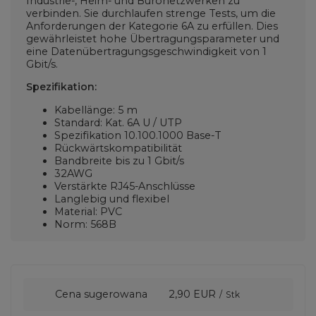
Industrie-, Heim- und Büronetzwerken zu
verbinden. Sie durchlaufen strenge Tests, um die
Anforderungen der Kategorie 6A zu erfüllen. Dies
gewährleistet hohe Übertragungsparameter und
eine Datenübertragungsgeschwindigkeit von 1
Gbit/s.
Spezifikation:
Kabellänge: 5 m
Standard: Kat. 6A U / UTP
Spezifikation
10.100.1000 Base-T
Rückwärtskompatibilität
Bandbreite bis zu 1 Gbit/s
32AWG
Verstärkte RJ45-Anschlüsse
Langlebig und flexibel
Material: PVC
Norm: 568B
Cena sugerowana
2,90 EUR
/
Stk