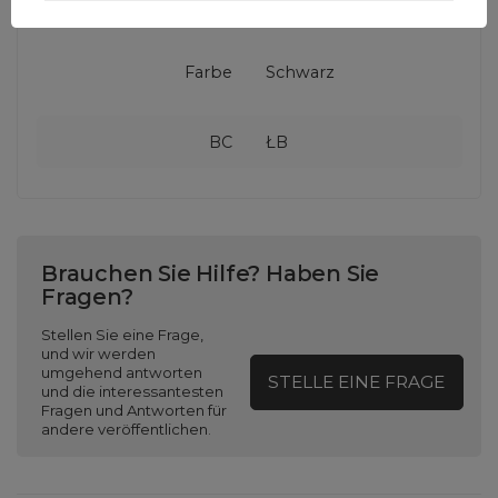
Steckertyp
RJ45 (männlich)
Farbe
Schwarz
BC
ŁB
Brauchen Sie Hilfe? Haben Sie
Fragen?
Stellen Sie eine Frage,
und wir werden
umgehend antworten
STELLE EINE FRAGE
und die interessantesten
Fragen und Antworten für
andere veröffentlichen.