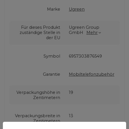
Marke
Ugreen
Für dieses Produkt
Ugreen Group
zuständige Stelle in
GmbH
Mehr
der EU
Symbol
6957303876549
Garantie
Mobiltelefonzubehör
Verpackungshöhe in
19
Zentimetern
Verpackungsbreite in
13
Zentimetern