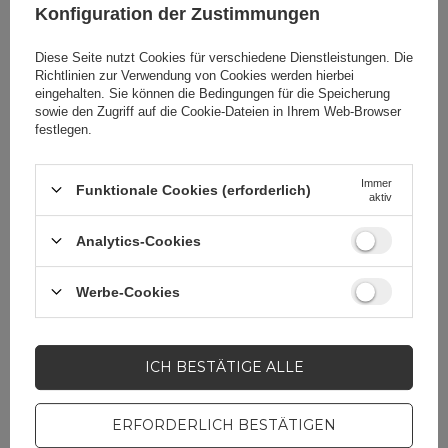
Konfiguration der Zustimmungen
Verpackungslänge in
1
Zentimetern
Diese Seite nutzt Cookies für verschiedene Dienstleistungen. Die
Richtlinien zur Verwendung von Cookies
werden hierbei
eingehalten. Sie können die Bedingungen für die Speicherung
sowie den Zugriff auf die Cookie-Dateien in Ihrem Web-Browser
Länge
5 m
festlegen.
Menge in einer
180
Immer
Funktionale Cookies (erforderlich)
Sammelverpackung
aktiv
Analytics-Cookies
Kabel Funktion
Ethernet
Werbe-Cookies
Produzenten-Code
70654
ICH BESTÄTIGE ALLE
Verpackung
Folie
ERFORDERLICH BESTÄTIGEN