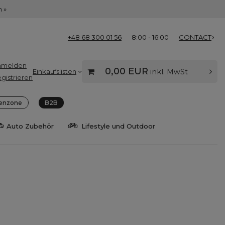
 »
+48 68 300 01 56
8:00 - 16:00
CONTACT
nmelden
0,00 EUR
Einkaufslisten
inkl. MwSt
gistrieren
enzone
B2B
Auto Zubehör
Lifestyle und Outdoor