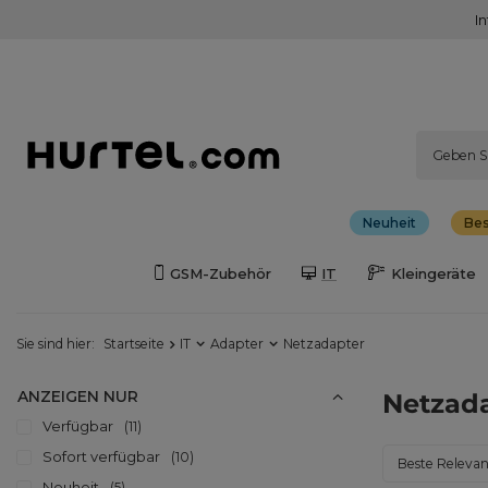
I
Neuheit
Bes
GSM-Zubehör
IT
Kleingeräte
Sie sind hier:
Startseite
IT
Adapter
Netzadapter
ANZEIGEN NUR
Netzad
Verfügbar
11
Sofort verfügbar
10
Sortierung än
Beste Releva
Neuheit
5