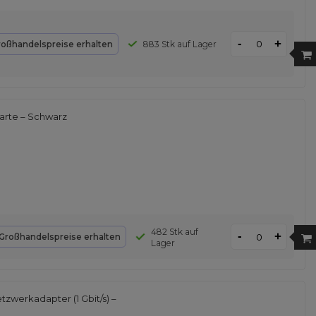
-
+
roßhandelspreise erhalten
883 Stk auf Lager
arte – Schwarz
482 Stk auf
-
+
Großhandelspreise erhalten
Lager
zwerkadapter (1 Gbit/s) –