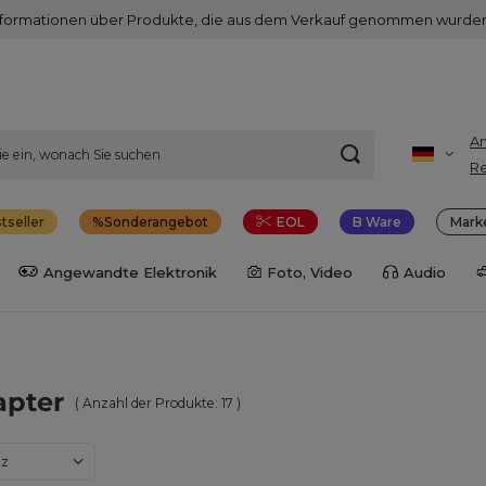
nformationen über Produkte, die aus dem Verkauf genommen wurden
A
Re
tseller
Sonderangebot
EOL
B Ware
Mark
Angewandte Elektronik
Foto, Video
Audio
apter
( Anzahl der Produkte:
17
)
dern
nz