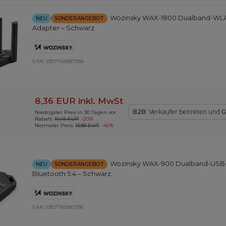
Wozinsky WAX-1800 Dualband-WLA
NEU
SONDERANGEBOT
Adapter – Schwarz
EAN:
5907769387388
8,36 EUR
inkl. MwSt
B2B
: Verkäufer beitreten und
G
Niedrigster Preis in 30 Tagen vor
Rabatt:
10,45 EUR
-20%
Normaler Preis:
13,93 EUR
-40%
Wozinsky WAX-900 Dualband-USB
NEU
SONDERANGEBOT
Bluetooth 5.4 – Schwarz
EAN:
5907769387395