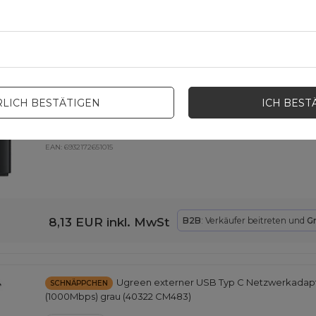
16,24 EUR
inkl. MwSt
B2B
: Verkäufer beitreten und
Baseus BS-OH169 300 Mbit/s USB-Netzwerkkarte – Schwar
LICH BESTÄTIGEN
ICH BEST
EAN:
6932172651015
8,13 EUR
inkl. MwSt
B2B
: Verkäufer beitreten und
G
Ugreen externer USB Typ C Netzwerkadapt
SCHNÄPPCHEN
(1000Mbps) grau (40322 CM483)