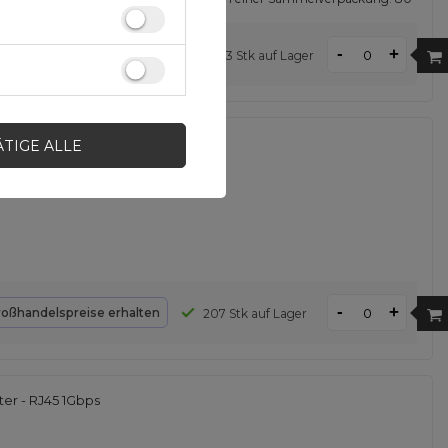
-
+
Großhandelspreise erhalten
163 Stk auf Lager
z
ÄTIGE ALLE
-
+
roßhandelspreise erhalten
207 Stk auf Lager
er - RJ45 1Gbps