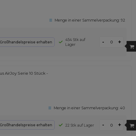
Menge in einer Sammelverpackung:
92
454 Stk auf
-
+
Großhandelspreise erhalten
Lager
 AirJoy Serie 10 Stück -
Menge in einer Sammelverpackung:
40
-
+
Großhandelspreise erhalten
22 Stk auf Lager