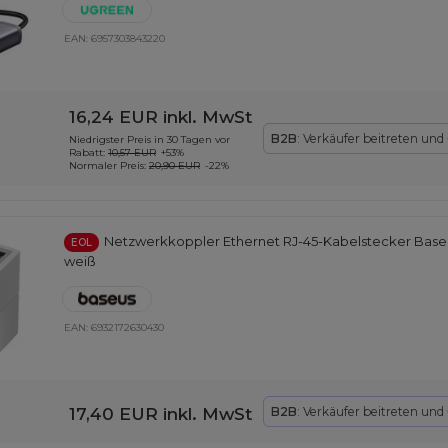
EAN:
6957303843220
16,24 EUR
inkl. MwSt
B2B
: Verkäufer beitreten und
Niedrigster Preis in 30 Tagen vor
Rabatt:
10,57 EUR
+53%
Normaler Preis:
20,90 EUR
-22%
Netzwerkkoppler Ethernet RJ-45-Kabelstecker Baseus
EOL
weiß
EAN:
6932172630430
17,40 EUR
inkl. MwSt
B2B
: Verkäufer beitreten und