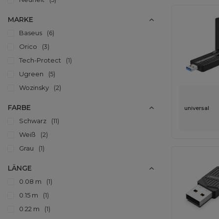
MARKE
Baseus
6
Orico
3
Tech-Protect
1
Ugreen
5
Wozinsky
2
FARBE
universal
Schwarz
11
Weiß
2
Grau
1
LÄNGE
0.08 m
1
0.15 m
1
0.22 m
1