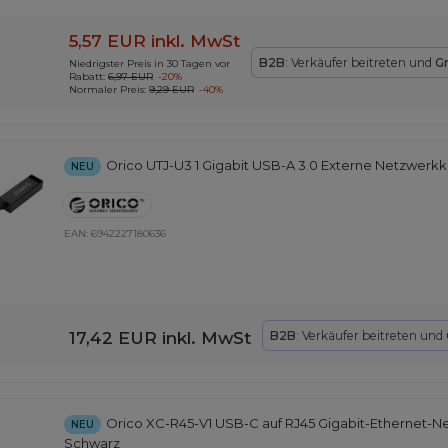
5,57 EUR
inkl. MwSt
B2B
: Verkäufer beitreten und
G
Niedrigster Preis in 30 Tagen vor
Rabatt:
6,97 EUR
-20%
Normaler Preis:
9,29 EUR
-40%
Orico UTJ-U3 1 Gigabit USB-A 3.0 Externe Netzwerkk
NEU
EAN:
6942227180636
17,42 EUR
inkl. MwSt
B2B
: Verkäufer beitreten und
Orico XC-R45-V1 USB-C auf RJ45 Gigabit-Ethernet-Net
NEU
Schwarz