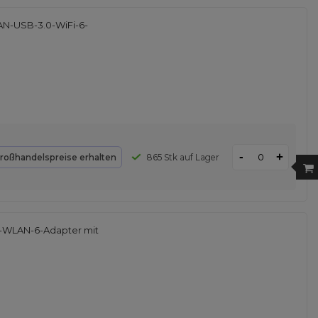
N-USB-3.0-WiFi-6-
-
+
roßhandelspreise erhalten
865 Stk auf Lager
-WLAN-6-Adapter mit