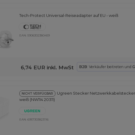
Tech-Protect Universal-Reiseadapter auf EU - weiß
EAN:
5906302380459
6,74 EUR
inkl. MwSt
B2B
: Verkäufer beitreten und
G
Ugreen Stecker Netzwerkkabelstecker
NICHT VERFÜGBAR
weiß (NW114 20311)
EAN:
6957303823116