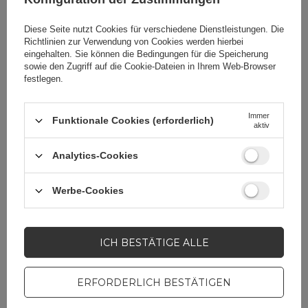
Gerätehersteller
Diese Seite nutzt Cookies für verschiedene Dienstleistungen. Die
Richtlinien zur Verwendung von Cookies
werden hierbei
eingehalten. Sie können die Bedingungen für die Speicherung
Farbe
Schwarz
sowie den Zugriff auf die Cookie-Dateien in Ihrem Web-Browser
festlegen.
Immer
Funktionale Cookies (erforderlich)
aktiv
Brauchen Sie Hilfe? Haben Sie
Fragen?
Analytics-Cookies
Stellen Sie eine Frage,
und wir werden
Werbe-Cookies
umgehend antworten
STELLE EINE FRAGE
und die interessantesten
Fragen und Antworten für
andere veröffentlichen.
ICH BESTÄTIGE ALLE
ERFORDERLICH BESTÄTIGEN
MOBILTELEFONZUBEHÖR