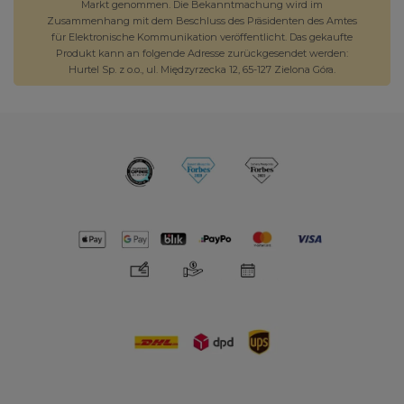
Markt genommen. Die Bekanntmachung wird im
Zusammenhang mit dem Beschluss des Präsidenten des Amtes
für Elektronische Kommunikation veröffentlicht. Das gekaufte
Produkt kann an folgende Adresse zurückgesendet werden:
Hurtel Sp. z o.o., ul. Międzyrzecka 12, 65-127 Zielona Góra.