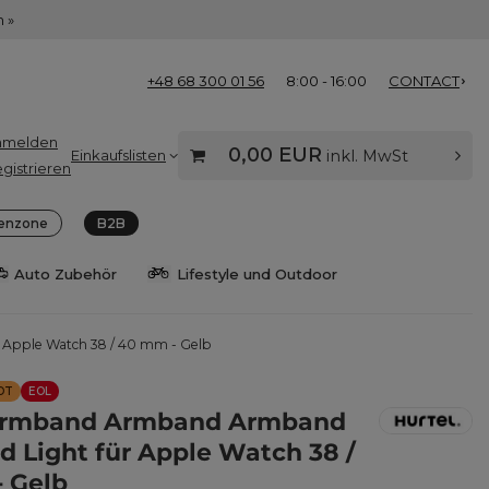
 »
+48 68 300 01 56
8:00 - 16:00
CONTACT
nmelden
0,00 EUR
Einkaufslisten
inkl. MwSt
gistrieren
enzone
B2B
Auto Zubehör
Lifestyle und Outdoor
Apple Watch 38 / 40 mm - Gelb
OT
EOL
narmband Armband Armband
 Light für Apple Watch 38 /
 Gelb