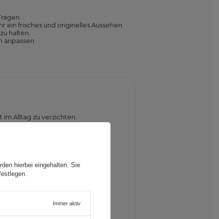
Tragen.
r ein frisches und originelles Aussehen.
zu halten.
n anpassen.
im Alltag zu verzichten.
den hierbei eingehalten. Sie
n auch bei längerem Tragen der Uhr.
festlegen.
Immer aktiv
ch Frische und Energie.