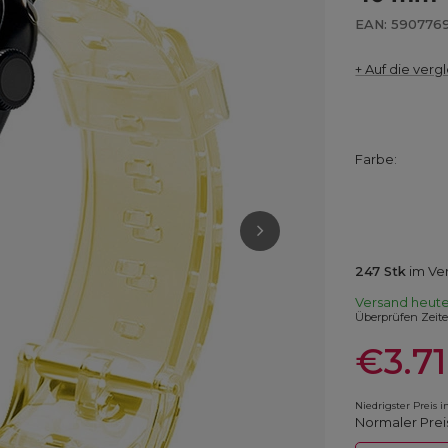
EAN: 590776
+ Auf die vergl
Farbe
247
Stk
im Ve
Versand
heut
Überprüfen Zeit
€3.71
Niedrigster Preis 
Normaler Prei