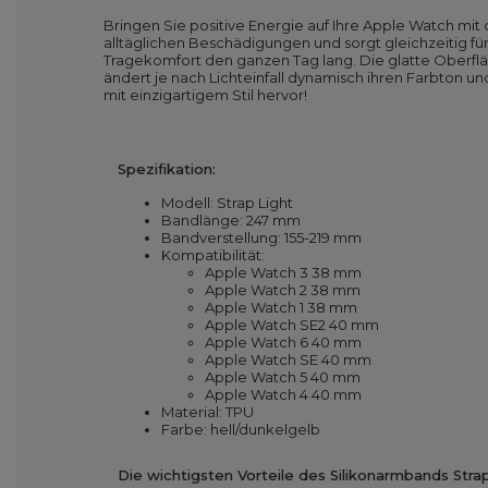
Bringen Sie positive Energie auf Ihre Apple Watch mit d
alltäglichen Beschädigungen und sorgt gleichzeitig 
Tragekomfort den ganzen Tag lang. Die glatte Oberfläc
ändert je nach Lichteinfall dynamisch ihren Farbton un
mit einzigartigem Stil hervor!
Spezifikation:
Modell: Strap Light
Bandlänge: 247 mm
Bandverstellung: 155-219 mm
Kompatibilität:
Apple Watch 3 38 mm
Apple Watch 2 38 mm
Apple Watch 1 38 mm
Apple Watch SE2 40 mm
Apple Watch 6 40 mm
Apple Watch SE 40 mm
Apple Watch 5 40 mm
Apple Watch 4 40 mm
Material: TPU
Farbe: hell/dunkelgelb
Die wichtigsten Vorteile des Silikonarmbands Strap