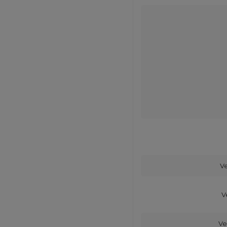
V
V
Ve