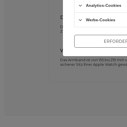
Analytics-Cookies
Die glatte Oberfläche des
Werbe-Cookies
Die glatte Struktur ermöglicht eine
Zeit.
ERFORDER
Weite Längenverstellung e
Das Armband ist von 155 bis 219 mm 
sicherer Sitz Ihrer Apple Watch gewä