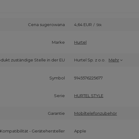
Cena sugerowana
4,64 EUR
/
Stk
Marke
Hurtel
odukt zuständige Stelle in der EU
Hurtel Sp. z o.o.
Mehr
Symbol
9145576225677
Serie
HURTEL STYLE
Garantie
Mobiltelefonzubehör
Kompatibilität - Gerätehersteller
Apple