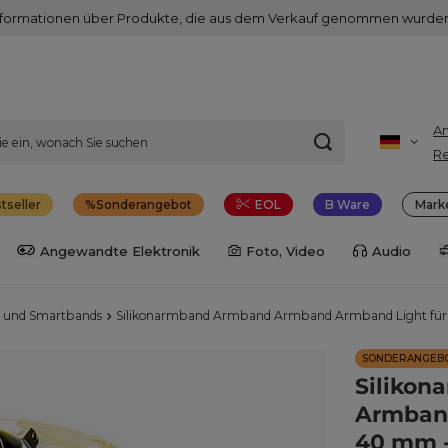
nformationen über Produkte, die aus dem Verkauf genommen wurden
A
Re
tseller
Sonderangebot
EOL
B Ware
Mark
Angewandte Elektronik
Foto, Video
Audio
 und Smartbands
Silikonarmband Armband Armband Armband Light für 
SONDERANGEB
Siliko
Armband
40 mm -