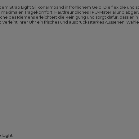
em Strap Light Silikonarmband in fröhlichem Gelb! Die flexible und so
für maximalen Tragekomfort. Hautfreundliches TPU-Material und abg
he des Riemens erleichtert die Reinigung und sorgt dafür, dass er i
d verleiht Ihrer Uhr ein frisches und ausdrucksstarkes Aussehen. Wähl
 Light: