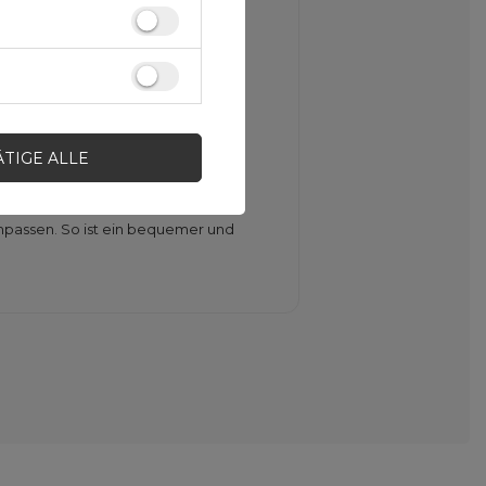
einungsbild des Riemens für lange
ÄTIGE ALLE
anpassen. So ist ein bequemer und