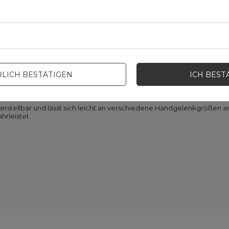
 Riemens ermöglicht eine einfache Reinigung
 schnelle Entfernung von Schmutz und erhält so das ästhetische Ersch
LICH BESTÄTIGEN
ICH BEST
rmöglicht eine perfekte Passform
verstellbar und lässt sich leicht an verschiedene Handgelenkgrößen 
hrleistet.