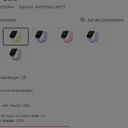
9332814
Symbol: 9145576225677
eichsliste
Auf die Einkaufsliste
rsandlager
e
en und Versandkosten
inkl. MwSt
/
Stk
in 30 Tagen vor Rabatt:
€3.95
-6%
s:
€4.64
-20%