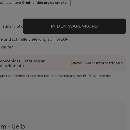
 beitreten und
Großhandelspreise erhalten
IN DEN WARENKORB
aus
247
Stk
e und schnelle Lieferung
ab
11,61 EUR
nkaufen
Kostenlose Lieferung an
Mehr Informationen
paczkomatu
ungen von Online-Shops sind bei einer Bestellung von
EUR11.61
kostenlos.
m - Gelb