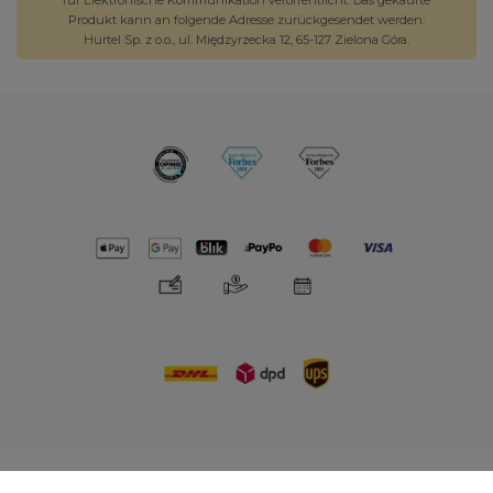
für Elektronische Kommunikation veröffentlicht. Das gekaufte
Produkt kann an folgende Adresse zurückgesendet werden:
Hurtel Sp. z o.o., ul. Międzyrzecka 12, 65-127 Zielona Góra.