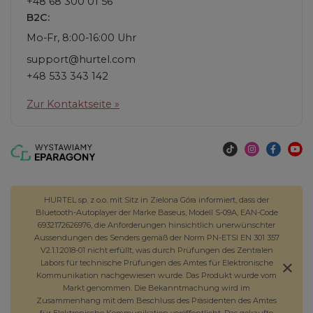
+48 68 300 01 56
B2C:
Mo-Fr, 8:00-16:00 Uhr
support@hurtel.com
+48 533 343 142
Zur Kontaktseite »
HURTEL sp. z o.o. mit Sitz in Zielona Góra informiert, dass der
Bluetooth-Autoplayer der Marke Baseus, Modell S-09A, EAN-Code
6932172626976, die Anforderungen hinsichtlich unerwünschter
Aussendungen des Senders gemäß der Norm PN-ETSI EN 301 357
V2.1.1:2018-01 nicht erfüllt, was durch Prüfungen des Zentralen
Labors für technische Prüfungen des Amtes für Elektronische
Kommunikation nachgewiesen wurde. Das Produkt wurde vom
Markt genommen. Die Bekanntmachung wird im
Zusammenhang mit dem Beschluss des Präsidenten des Amtes