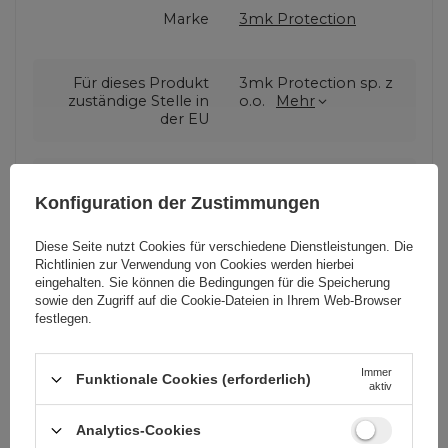
Marke
3mk Protection
Für dieses Produkt
3mk Protection sp. z
zuständige Stelle in
o.o.
Mehr
der EU
Serie
Soft Tablet Case
Konfiguration der Zustimmungen
Garantie
Mobiltelefonzubehör
Diese Seite nutzt Cookies für verschiedene Dienstleistungen. Die
Richtlinien zur Verwendung von Cookies
werden hierbei
eingehalten. Sie können die Bedingungen für die Speicherung
sowie den Zugriff auf die Cookie-Dateien in Ihrem Web-Browser
Verpackungshöhe in
29,5
festlegen.
Zentimetern
Immer
Funktionale Cookies (erforderlich)
Verpackungslänge in
1,8
aktiv
Zentimetern
Analytics-Cookies