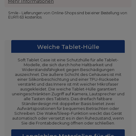
Mehr Informationen
Smile - Lieferungen von Online-Shops sind bei einer Bestellung von
EUR11.63
kostenlos.
Weiche Tablet-Hülle
Soft Tablet Case ist eine Schutzhülle für alle Tablet-
Modelle, die sich durch hohe Haltbarkeit und
Widerstandsfähigkeit gegen Beschädigungen
auszeichnet. Die äußere Schicht des Gehäuses ist mit
einer Silikonbeschichtung und einer TPU-Rückseite
verstärkt und das Innere ist mit weicher Mikrofaser
ausgekleidet. Die weiche Tablet-Hülle garantiert
uneingeschränkten Zugriff auf Kamera, Lautsprecher und
alle Tasten des Tablets. Das dreifach faltbare
Ständerdesign mit doppelter Basis bietet zwei
Aufwärtspositionen für bequemes Betrachten oder
Schreiben. Die Wake/Sleep-Funktion weckt das Gerät
automatisch oder versetzt es in den Ruhezustand, wenn
Sie die Frontabdeckung öffnen oder schließen.