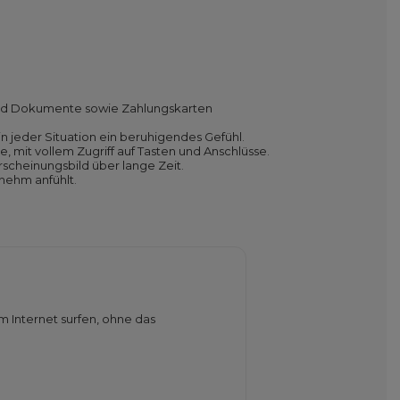
 und Dokumente sowie Zahlungskarten
in jeder Situation ein beruhigendes Gefühl.
, mit vollem Zugriff auf Tasten und Anschlüsse.
rscheinungsbild über lange Zeit.
enehm anfühlt.
m Internet surfen, ohne das