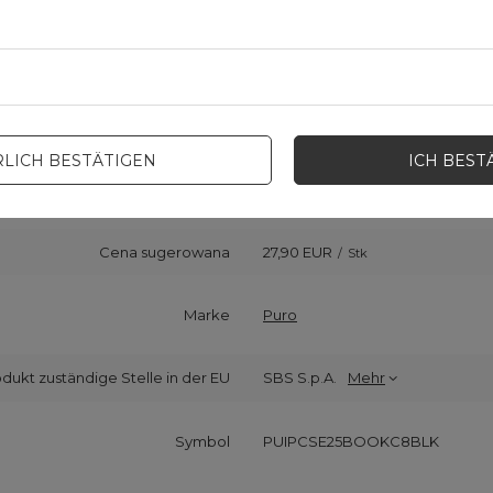
LICH BESTÄTIGEN
ICH BEST
Cena sugerowana
27,90 EUR
/
Stk
Marke
Puro
odukt zuständige Stelle in der EU
SBS S.p.A.
Mehr
Symbol
PUIPCSE25BOOKC8BLK