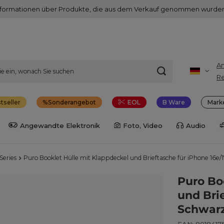
nformationen über Produkte, die aus dem Verkauf genommen wurden
A
Re
tseller
Sonderangebot
EOL
B Ware
Mark
Angewandte Elektronik
Foto, Video
Audio
Series
Puro Booklet Hülle mit Klappdeckel und Brieftasche für iPhone 16e/
Puro Bo
und Bri
Schwar