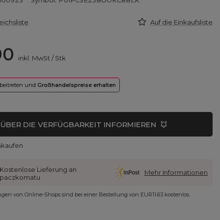
7500923
Symbol: PUIPCSE25BOOKC8BLK
eichsliste
Auf die Einkaufsliste
90
inkl. MwSt
/
Stk
 beitreten und
Großhandelspreise erhalten
ÜBER DIE VERFÜGBARKEIT INFORMIEREN
nkaufen
Kostenlose Lieferung an
Mehr Informationen
paczkomatu
ungen von Online-Shops sind bei einer Bestellung von
EUR11.63
kostenlos.