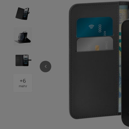
+
6
mehr