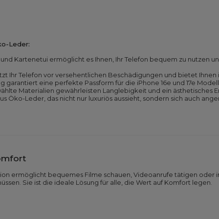
ko-Leder:
 und Kartenetui ermöglicht es Ihnen, Ihr Telefon bequem zu nutzen
tzt Ihr Telefon vor versehentlichen Beschädigungen und bietet Ihnen 
g garantiert eine perfekte Passform für die iPhone 16e und 17e Modelle
ählte Materialien gewährleisten Langlebigkeit und ein ästhetisches E
 aus Öko-Leder, das nicht nur luxuriös aussieht, sondern sich auch ang
omfort
ktion ermöglicht bequemes Filme schauen, Videoanrufe tätigen oder i
sen. Sie ist die ideale Lösung für alle, die Wert auf Komfort legen.