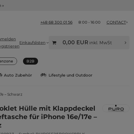
 »
+48 68 300 01 56
8:00 - 16:00
CONTACT
nmelden
0,00 EUR
Einkaufslisten
inkl. MwSt
gistrieren
enzone
B2B
Auto Zubehör
Lifestyle und Outdoor
17e – Schwarz
oklet Hülle mit Klappdeckel
eftasche für iPhone 16e/17e –
z