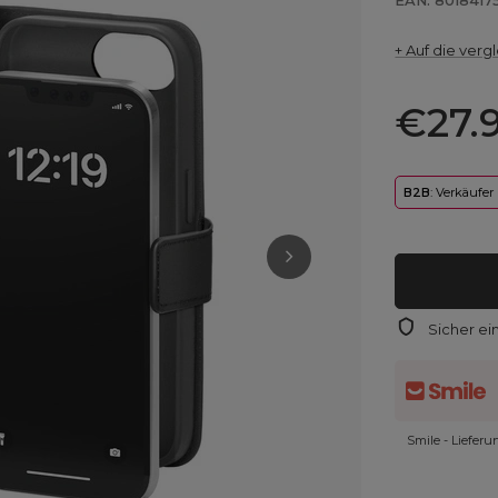
EAN: 801841
+ Auf die vergl
€27.
B2B
: Verkäufer
Sicher ei
Smile - Liefer