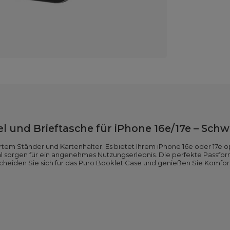
l und Brieftasche für iPhone 16e/17e – Schw
iertem Ständer und Kartenhalter. Es bietet Ihrem iPhone 16e oder 17e 
sorgen für ein angenehmes Nutzungserlebnis. Die perfekte Passform g
ntscheiden Sie sich für das Puro Booklet Case und genießen Sie Komf