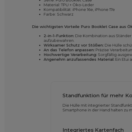
Serie: Puro Booklet Case
Material: TPU + Öko-Leder
Kompatibilität: iPhone 16e, iPhone 17e
Farbe: Schwarz
Die wichtigsten Vorteile
Puro Booklet Case aus Ö
2-in-1-Funktion:
Die Kombination aus Ständer
aufzubewahren.
Wirksamer Schutz vor Stößen:
Die Hülle schü
An das Telefon anpassen:
Präzise Verarbeitun
Hochwertige Verarbeitung:
Sorgfältig ausgew
Angenehm anzufassendes Material:
Ein Etui
Standfunktion für mehr K
Die Hülle mit integrierter Standfun
Smartphone in der Hand halten zu müs
Integriertes Kartenfach