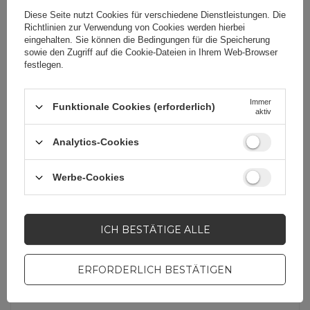
Cena sugerowana
16,04 EUR
Diese Seite nutzt Cookies für verschiedene Dienstleistungen. Die
/
Stk
Richtlinien zur Verwendung von Cookies
werden hierbei
eingehalten. Sie können die Bedingungen für die Speicherung
sowie den Zugriff auf die Cookie-Dateien in Ihrem Web-Browser
Marke
Nillkin
festlegen.
Für dieses Produkt
Hurtel Sp. z
Immer
Funktionale Cookies (erforderlich)
aktiv
zuständige Stelle in
o.o.
Mehr
der EU
Analytics-Cookies
Symbol
Super Frosted Shield
Werbe-Cookies
Pro Magnetic Case
IP17 A
ICH BESTÄTIGE ALLE
Garantie
Mobiltelefonzubehör
ERFORDERLICH BESTÄTIGEN
Farbe
Schwarz