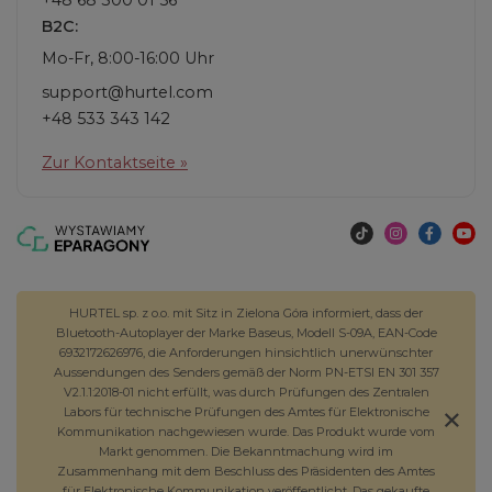
+48 68 300 01 56
B2C:
Mo-Fr, 8:00-16:00 Uhr
support@hurtel.com
+48 533 343 142
Zur Kontaktseite »
HURTEL sp. z o.o. mit Sitz in Zielona Góra informiert, dass der
Bluetooth-Autoplayer der Marke Baseus, Modell S-09A, EAN-Code
6932172626976, die Anforderungen hinsichtlich unerwünschter
Aussendungen des Senders gemäß der Norm PN-ETSI EN 301 357
V2.1.1:2018-01 nicht erfüllt, was durch Prüfungen des Zentralen
Labors für technische Prüfungen des Amtes für Elektronische
Kommunikation nachgewiesen wurde. Das Produkt wurde vom
Markt genommen. Die Bekanntmachung wird im
Zusammenhang mit dem Beschluss des Präsidenten des Amtes
für Elektronische Kommunikation veröffentlicht. Das gekaufte