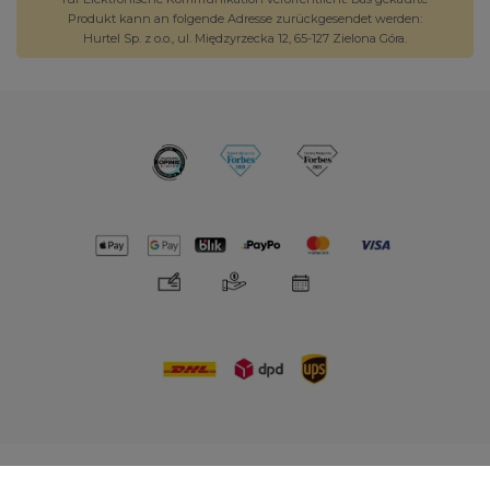
Produkt kann an folgende Adresse zurückgesendet werden:
Hurtel Sp. z o.o., ul. Międzyrzecka 12, 65-127 Zielona Góra.