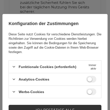
zusätzliche Sicherheit fühlen Sie sich
bei der täglichen Nutzung Ihres Geräts
sicherer.
Konfiguration der Zustimmungen
Perfekte Passform und
Diese Seite nutzt Cookies für verschiedene Dienstleistungen. Die
Komfort
Richtlinien zur Verwendung von Cookies
werden hierbei
eingehalten. Sie können die Bedingungen für die Speicherung
Dank präziser Ausschnitte bietet das
sowie den Zugriff auf die Cookie-Dateien in Ihrem Web-Browser
Multiple Color Wheat Case MagSafe
festlegen.
vollen Zugriff auf alle Funktionen Ihres
Telefons. Ob Sie Ihre Kopfhörer
anschließen, Ihr Gerät aufladen oder
Immer
ein Foto machen möchten, die Hülle
Funktionale Cookies (erforderlich)
aktiv
stellt kein Hindernis dar.
Analytics-Cookies
Werbe-Cookies