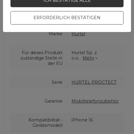
ICH BESTÄTIGE ALLE
Cena sugerowana
2,33 EUR
/
Stk
ERFORDERLICH BESTÄTIGEN
Marke
Hurtel
Für dieses Produkt
Hurtel Sp. z
zuständige Stelle in
o.o.
Mehr
der EU
Serie
HURTEL PROCTECT
Garantie
Mobiltelefonzubehör
Kompatibilität -
iPhone 16
Gerätemodell