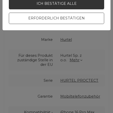
ICH BESTÄTIGE ALLE
ERFORDERLICH BESTÄTIGEN
Cena sugerowana
2,33 EUR
/
Stk
Marke
Hurtel
Für dieses Produkt
Hurtel Sp. z
zuständige Stelle in
o.o.
Mehr
der EU
Serie
HURTEL PROCTECT
Garantie
Mobiltelefonzubehör
Kompatibilität -
iPhone 16 Pro Max