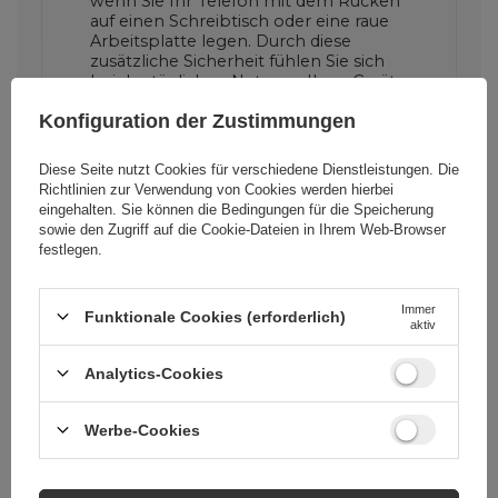
wenn Sie Ihr Telefon mit dem Rücken
auf einen Schreibtisch oder eine raue
Arbeitsplatte legen. Durch diese
zusätzliche Sicherheit fühlen Sie sich
bei der täglichen Nutzung Ihres Geräts
sicherer.
Konfiguration der Zustimmungen
Diese Seite nutzt Cookies für verschiedene Dienstleistungen. Die
Perfekte Passform und
Richtlinien zur Verwendung von Cookies
werden hierbei
Komfort
eingehalten. Sie können die Bedingungen für die Speicherung
sowie den Zugriff auf die Cookie-Dateien in Ihrem Web-Browser
Dank präziser Ausschnitte bietet das
festlegen.
Multiple Color Wheat Case MagSafe
vollen Zugriff auf alle Funktionen Ihres
Telefons. Ob Sie Ihre Kopfhörer
Immer
Funktionale Cookies (erforderlich)
aktiv
anschließen, Ihr Gerät aufladen oder
ein Foto machen möchten, die Hülle
stellt kein Hindernis dar.
Analytics-Cookies
Werbe-Cookies