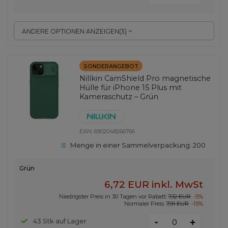
ANDERE OPTIONEN ANZEIGEN
(
3
)
SONDERANGEBOT
Nillkin CamShield Pro magnetische
Hülle für iPhone 15 Plus mit
Kameraschutz – Grün
EAN:
6902048266766
Menge in einer Sammelverpackung:
200
Grün
6,72 EUR
inkl. MwSt
Niedrigster Preis in 30 Tagen vor Rabatt:
7,12 EUR
-5%
Normaler Preis:
7,91 EUR
-15%
-
43 Stk auf Lager
+