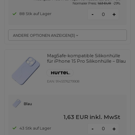
Normaler Preis:
1,63 EUR
-29%
-
88 Stk auf Lager
+
ANDERE OPTIONEN ANZEIGEN
(
3
)
MagSafe-kompatible Silikonhülle
für iPhone 15 Pro Silikonhülle – Blau
EAN:
9145576279908
Blau
1,63 EUR
inkl. MwSt
-
43 Stk auf Lager
+