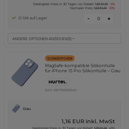
Niedrigster Preis in 30 Tagen vor Rabatt:
1,55 EUR
-5%
Normaler Preis:
1,63 EUR
-10%
-
21 Stk auf Lager
+
ANDERE OPTIONEN ANZEIGEN
(
5
)
SCHNÄPPCHEN
MagSafe-kompatible Silikonhülle
für iPhone 15 Pro Silikonhülle – Grau
EAN:
5907769356940
Grau
1,16 EUR
inkl. MwSt
Niedrigster Preis in 30 Tagen vor Rabatt:
1,09 EUR
+6%