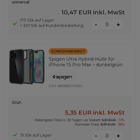
universal
10,47 EUR
inkl. MwSt
175 Stk auf Lager
-
+
+ 301 Stk auf Kundenbestellung
SONDERANGEBOT
Spigen Ultra Hybrid-Hülle für
iPhone 15 Pro Max – dunkelgrün
EAN:
8809896749183
Grün
5,35 EUR
inkl. MwSt
Niedrigster Preis in 30 Tagen vor Rabatt:
6,51 EUR
-17%
Normaler Preis:
8,37 EUR
-36%
-
31 Stk auf Lager
+