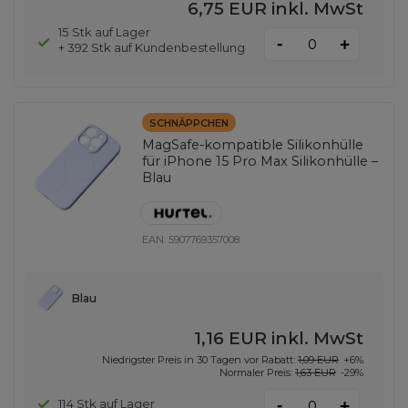
6,75 EUR
inkl. MwSt
15 Stk auf Lager
-
+
+ 392 Stk auf Kundenbestellung
SCHNÄPPCHEN
MagSafe-kompatible Silikonhülle
für iPhone 15 Pro Max Silikonhülle –
Blau
EAN:
5907769357008
Blau
1,16 EUR
inkl. MwSt
Niedrigster Preis in 30 Tagen vor Rabatt:
1,09 EUR
+6%
Normaler Preis:
1,63 EUR
-29%
-
114 Stk auf Lager
+