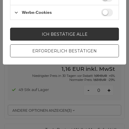
SCHNÄPPCHEN
Werbe-Cookies
MagSafe-kompatible Silikonhülle
für iPhone 15 Pro Silikonhülle – Lila
ICH BESTÄTIGE ALLE
EAN:
9145576279939
ERFORDERLICH BESTÄTIGEN
Lila
1,16 EUR
inkl. MwSt
Niedrigster Preis in 30 Tagen vor Rabatt:
1,09 EUR
+6%
Normaler Preis:
1,63 EUR
-29%
-
49 Stk auf Lager
+
ANDERE OPTIONEN ANZEIGEN
(
3
)