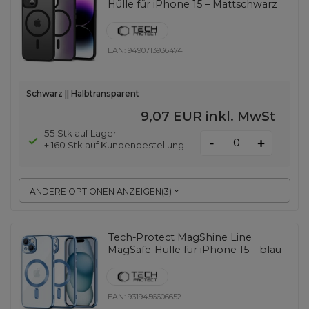
Hülle für iPhone 15 – Mattschwarz
EAN:
9490713936474
Schwarz || Halbtransparent
9,07 EUR
inkl. MwSt
55 Stk auf Lager
-
+
+ 160 Stk auf Kundenbestellung
ANDERE OPTIONEN ANZEIGEN
(
3
)
Tech-Protect MagShine Line
MagSafe-Hülle für iPhone 15 – blau
EAN:
9319456606652