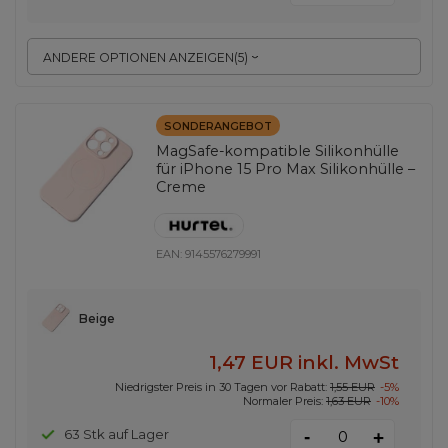
ANDERE OPTIONEN ANZEIGEN
(
5
)
SONDERANGEBOT
MagSafe-kompatible Silikonhülle
für iPhone 15 Pro Max Silikonhülle –
Creme
EAN:
9145576279991
Beige
1,47 EUR
inkl. MwSt
Niedrigster Preis in 30 Tagen vor Rabatt:
1,55 EUR
-5%
Normaler Preis:
1,63 EUR
-10%
-
63 Stk auf Lager
+