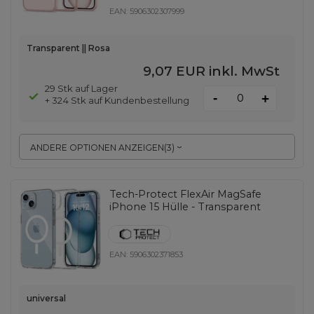
EAN:
5906302307999
Transparent || Rosa
9,07 EUR
inkl. MwSt
29 Stk auf Lager
-
+
+ 324 Stk auf Kundenbestellung
ANDERE OPTIONEN ANZEIGEN
(
3
)
Tech-Protect FlexAir MagSafe
iPhone 15 Hülle - Transparent
EAN:
5906302371853
universal