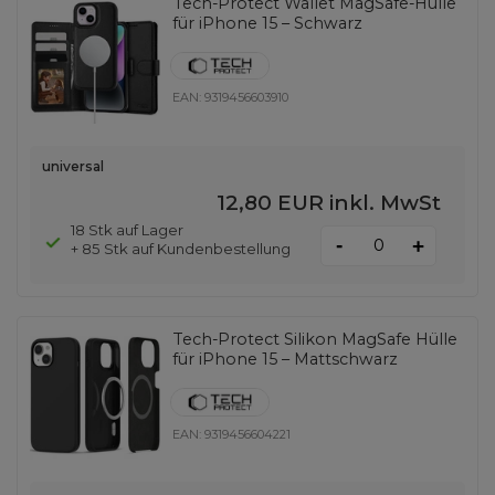
Tech-Protect Wallet MagSafe-Hülle
für iPhone 15 – Schwarz
EAN:
9319456603910
universal
12,80 EUR
inkl. MwSt
18 Stk auf Lager
-
+
+ 85 Stk auf Kundenbestellung
Tech-Protect Silikon MagSafe Hülle
für iPhone 15 – Mattschwarz
EAN:
9319456604221