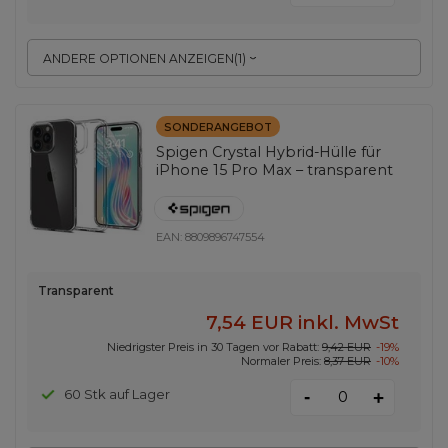
ANDERE OPTIONEN ANZEIGEN
(
1
)
SONDERANGEBOT
Spigen Crystal Hybrid-Hülle für
iPhone 15 Pro Max – transparent
EAN:
8809896747554
Transparent
7,54 EUR
inkl. MwSt
Niedrigster Preis in 30 Tagen vor Rabatt:
9,42 EUR
-19%
Normaler Preis:
8,37 EUR
-10%
-
60 Stk auf Lager
+