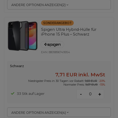
ANDERE OPTIONEN ANZEIGEN
(
2
)
SONDERANGEBOT
Spigen Ultra Hybrid-Hülle für
iPhone 15 Plus – Schwarz
EAN:
8809896749954
Schwarz
7,71 EUR
inkl. MwSt
Niedrigster Preis in 30 Tagen vor Rabatt:
9,69 EUR
-20%
Normaler Preis:
9,07 EUR
-15%
-
33 Stk auf Lager
+
ANDERE OPTIONEN ANZEIGEN
(
4
)