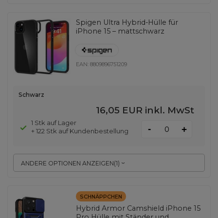
Spigen Ultra Hybrid-Hülle für
iPhone 15 – mattschwarz
EAN:
8809896751209
Schwarz
16,05 EUR
inkl. MwSt
1 Stk auf Lager
-
+
+ 122 Stk auf Kundenbestellung
ANDERE OPTIONEN ANZEIGEN
(
1
)
SCHNÄPPCHEN
Hybrid Armor Camshield iPhone 15
Pro Hülle mit Ständer und