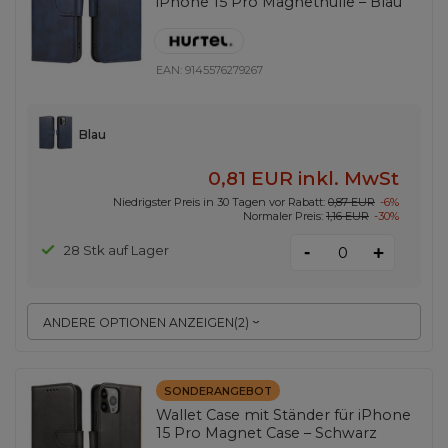
iPhone 15 Pro Magnethülle – Blau
EAN:
9145576279267
Blau
0,81 EUR
inkl. MwSt
Niedrigster Preis in 30 Tagen vor Rabatt:
0,87 EUR
-6%
Normaler Preis:
1,16 EUR
-30%
-
28 Stk auf Lager
+
ANDERE OPTIONEN ANZEIGEN
(
2
)
SONDERANGEBOT
Wallet Case mit Ständer für iPhone
15 Pro Magnet Case – Schwarz