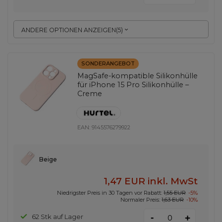
ANDERE OPTIONEN ANZEIGEN
(
5
)
SONDERANGEBOT
MagSafe-kompatible Silikonhülle
für iPhone 15 Pro Silikonhülle –
Creme
EAN:
9145576279922
Beige
1,47 EUR
inkl. MwSt
Niedrigster Preis in 30 Tagen vor Rabatt:
1,55 EUR
-5%
Normaler Preis:
1,63 EUR
-10%
-
62 Stk auf Lager
+