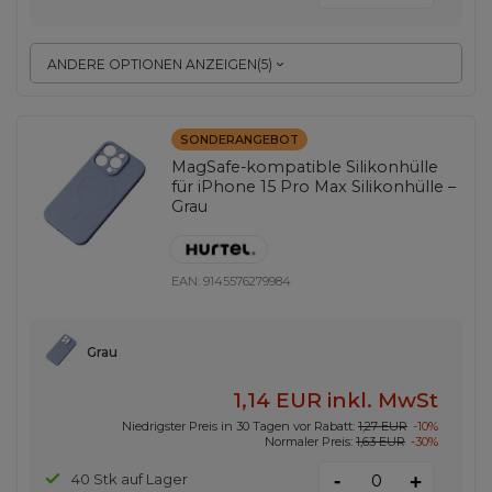
ANDERE OPTIONEN ANZEIGEN
(
5
)
SONDERANGEBOT
MagSafe-kompatible Silikonhülle
für iPhone 15 Pro Max Silikonhülle –
Grau
EAN:
9145576279984
Grau
1,14 EUR
inkl. MwSt
Niedrigster Preis in 30 Tagen vor Rabatt:
1,27 EUR
-10%
Normaler Preis:
1,63 EUR
-30%
-
40 Stk auf Lager
+