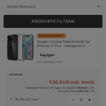
Sortierung ändern
Beste Relevanz
PRODUKTE FILTERN
SONDERANGEBOT
Spigen Crystal Hybrid-Hülle für
iPhone 15 Pro – transparent
EAN:
8809896747806
universal
7,95 EUR
inkl. MwSt
Niedrigster Preis in 30 Tagen vor Rabatt:
9,95 EUR
-20%
Normaler Preis:
8,37 EUR
-5%
-
18 Stk auf Lager
+