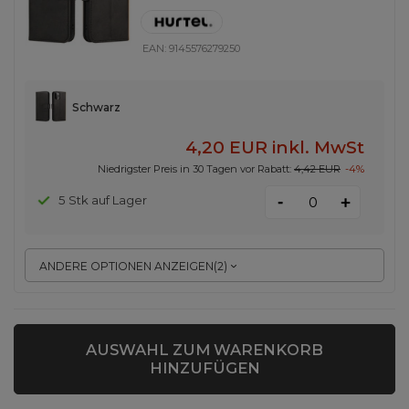
EAN:
9145576279250
Schwarz
4,20 EUR
inkl. MwSt
Niedrigster Preis in 30 Tagen vor Rabatt:
4,42 EUR
-4%
-
5 Stk auf Lager
+
ANDERE OPTIONEN ANZEIGEN
(
2
)
SONDERANGEBOT
AUSWAHL ZUM WARENKORB
Dux Ducis Skin Pro Wallet Case für
HINZUFÜGEN
iPhone 15 Pro Max – Pink