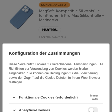
SONDERANGEBOT
MagSafe-kompatible Silikonhülle
für iPhone 15 Pro Max Silikonhülle –
Marineblau
EAN:
9145576279953
Konfiguration der Zustimmungen
Blau
1,16 EUR
inkl. MwSt
Diese Seite nutzt Cookies für verschiedene Dienstleistungen. Die
Richtlinien zur Verwendung von Cookies
werden hierbei
Niedrigster Preis in 30 Tagen vor Rabatt:
1,21 EUR
-4%
eingehalten. Sie können die Bedingungen für die Speicherung
Normaler Preis:
1,63 EUR
-29%
sowie den Zugriff auf die Cookie-Dateien in Ihrem Web-Browser
-
50 Stk auf Lager
+
festlegen.
Immer
Funktionale Cookies (erforderlich)
aktiv
ANDERE OPTIONEN ANZEIGEN
(
5
)
Analytics-Cookies