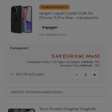
SONDERANGEBOT
Spigen Liquid Crystal Hülle für
iPhone 15 Pro Max – transparent
EAN:
8809896749060
Transparent
3,49 EUR
inkl. MwSt
Niedrigster Preis in 30 Tagen vor Rabatt:
4,19 EUR
-16%
Normaler Preis:
5,35 EUR
-35%
-
260 Stk auf Lager
+
ANDERE OPTIONEN ANZEIGEN
(
1
)
Tech-Protect MagMat MagSafe