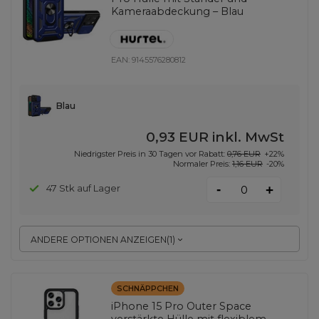
Kameraabdeckung – Blau
EAN:
9145576280812
Blau
0,93 EUR
inkl. MwSt
Niedrigster Preis in 30 Tagen vor Rabatt:
0,76 EUR
+22%
Normaler Preis:
1,16 EUR
-20%
-
47 Stk auf Lager
+
ANDERE OPTIONEN ANZEIGEN
(
1
)
SCHNÄPPCHEN
iPhone 15 Pro Outer Space
verstärkte Hülle mit flexiblem