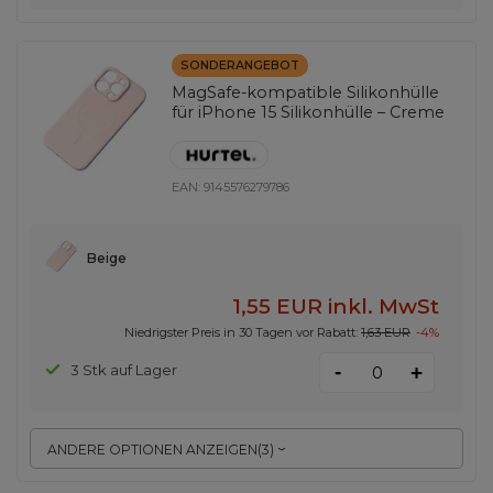
SONDERANGEBOT
MagSafe-kompatible Silikonhülle
für iPhone 15 Silikonhülle – Creme
EAN:
9145576279786
Beige
1,55 EUR
inkl. MwSt
Niedrigster Preis in 30 Tagen vor Rabatt:
1,63 EUR
-4%
-
3 Stk auf Lager
+
ANDERE OPTIONEN ANZEIGEN
(
3
)