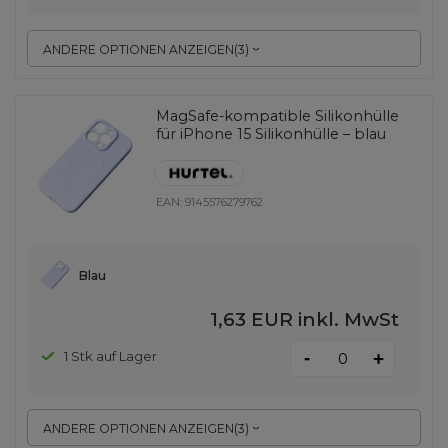
ANDERE OPTIONEN ANZEIGEN
(
3
)
MagSafe-kompatible Silikonhülle
für iPhone 15 Silikonhülle – blau
EAN:
9145576279762
Blau
1,63 EUR
inkl. MwSt
-
1 Stk auf Lager
+
ANDERE OPTIONEN ANZEIGEN
(
3
)