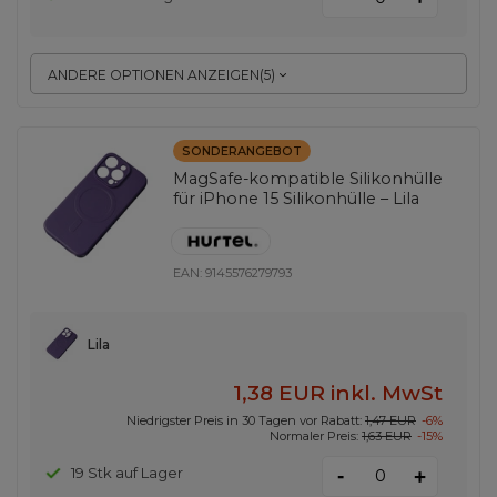
ANDERE OPTIONEN ANZEIGEN
(
5
)
SONDERANGEBOT
MagSafe-kompatible Silikonhülle
für iPhone 15 Silikonhülle – Lila
EAN:
9145576279793
Lila
1,38 EUR
inkl. MwSt
Niedrigster Preis in 30 Tagen vor Rabatt:
1,47 EUR
-6%
Normaler Preis:
1,63 EUR
-15%
-
19 Stk auf Lager
+