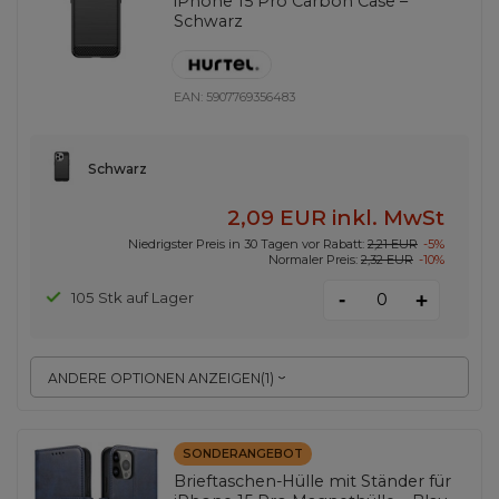
iPhone 15 Pro Carbon Case –
Schwarz
EAN:
5907769356483
Schwarz
2,09 EUR
inkl. MwSt
Niedrigster Preis in 30 Tagen vor Rabatt:
2,21 EUR
-5%
Normaler Preis:
2,32 EUR
-10%
-
105 Stk auf Lager
+
ANDERE OPTIONEN ANZEIGEN
(
1
)
SONDERANGEBOT
Brieftaschen-Hülle mit Ständer für