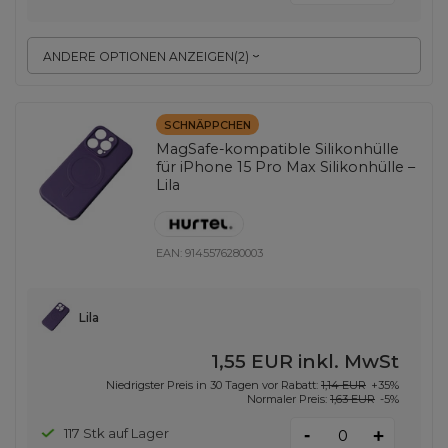
ANDERE OPTIONEN ANZEIGEN
(
2
)
SCHNÄPPCHEN
MagSafe-kompatible Silikonhülle
für iPhone 15 Pro Max Silikonhülle –
Lila
EAN:
9145576280003
Lila
1,55 EUR
inkl. MwSt
Niedrigster Preis in 30 Tagen vor Rabatt:
1,14 EUR
+35%
Normaler Preis:
1,63 EUR
-5%
-
117 Stk auf Lager
+