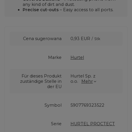
any kind of dirt and dust.
Precise cut-outs
– Easy access to all ports.
Cena sugerowana
0,93 EUR
/
Stk
Marke
Hurtel
Für dieses Produkt
Hurtel Sp. z
zuständige Stelle in
o.o.
Mehr
der EU
Symbol
5907769323522
Serie
HURTEL PROCTECT