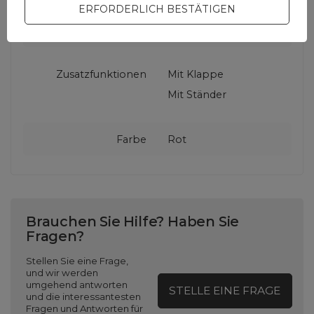
ERFORDERLICH BESTÄTIGEN
Kompatibilität -
Xiaomi
Gerätehersteller
Zusatzfunktionen
Mit Klappe
Mit Ständer
Farbe
Rot
Brauchen Sie Hilfe? Haben Sie
Fragen?
Stellen Sie eine Frage,
und wir werden
umgehend antworten
STELLE EINE FRAGE
und die interessantesten
Fragen und Antworten für