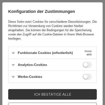
Serie
HURTEL PROCTECT
Konfiguration der Zustimmungen
Diese Seite nutzt Cookies für verschiedene Dienstleistungen. Die
Garantie
Mobiltelefonzubehör
Richtlinien zur Verwendung von Cookies
werden hierbei
eingehalten. Sie können die Bedingungen für die Speicherung
sowie den Zugriff auf die Cookie-Dateien in Ihrem Web-Browser
Kompatibilität -
Xiaomi Poco F3
festlegen.
Gerätemodell
Xiaomi Redmi K40
Xiaomi Redmi K40
Immer
Funktionale Cookies (erforderlich)
aktiv
Pro
Xiaomi Redmi K40
Analytics-Cookies
Pro+
Werbe-Cookies
Anwendung
Für Smartphones
ICH BESTÄTIGE ALLE
Verpackung
Folie