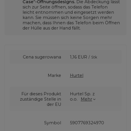
Case“-Öffnungsdesigns.
Die Abdeckung lässt
sich zur Seite öffnen, sodass das Telefon
leicht entnommen und eingesetzt werden
kann. Sie müssen sich keine Sorgen mehr
machen, dass Ihnen das Telefon beim Öffnen
der Hülle aus der Hand fällt.
Cena sugerowana
1,16 EUR
/
Stk
Marke
Hurtel
Für dieses Produkt
Hurtel Sp. z
zuständige Stelle in
o.o.
Mehr
der EU
Symbol
5907769324970