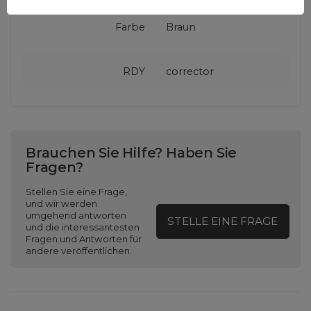
Farbe
Braun
RDY
corrector
Brauchen Sie Hilfe? Haben Sie
Fragen?
Stellen Sie eine Frage,
und wir werden
umgehend antworten
STELLE EINE FRAGE
und die interessantesten
Fragen und Antworten für
andere veröffentlichen.