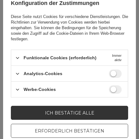
Konfiguration der Zustimmungen
Gerätemodellcode
A2659
A2889
Diese Seite nutzt Cookies für verschiedene Dienstleistungen. Die
Richtlinien zur Verwendung von Cookies
werden hierbei
A2892
eingehalten. Sie können die Bedingungen für die Speicherung
sowie den Zugriff auf die Cookie-Dateien in Ihrem Web-Browser
A2891
festlegen.
A2890
Immer
Funktionale Cookies (erforderlich)
aktiv
Menge in einer
100
Sammelverpackung
Analytics-Cookies
Kompatibilität -
Apple
Werbe-Cookies
Gerätehersteller
ICH BESTÄTIGE ALLE
Zusatzfunktionen
Mit Klappe
Mit Ständer
ERFORDERLICH BESTÄTIGEN
Mit Geldbörse