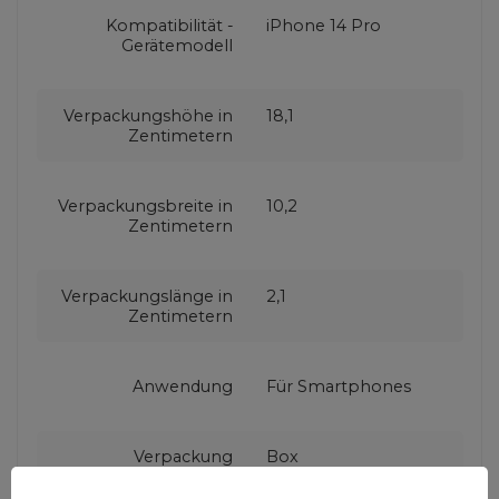
Kompatibilität -
iPhone 14 Pro
Gerätemodell
Verpackungshöhe in
18,1
Zentimetern
Verpackungsbreite in
10,2
Zentimetern
Verpackungslänge in
2,1
Zentimetern
Anwendung
Für Smartphones
Verpackung
Box