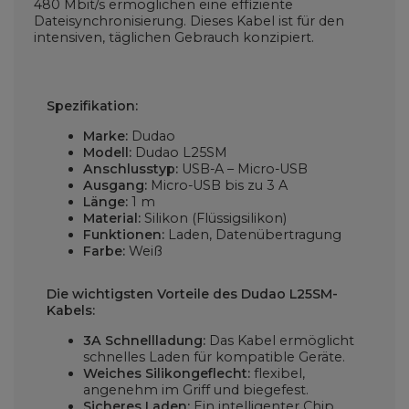
480 Mbit/s ermöglichen eine effiziente
Dateisynchronisierung. Dieses Kabel ist für den
intensiven, täglichen Gebrauch konzipiert.
Spezifikation:
Marke:
Dudao
Modell:
Dudao L25SM
Anschlusstyp:
USB-A – Micro-USB
Ausgang:
Micro-USB bis zu 3 A
Länge:
1 m
Material:
Silikon (Flüssigsilikon)
Funktionen:
Laden, Datenübertragung
Farbe:
Weiß
Die wichtigsten Vorteile des Dudao L25SM-
Kabels:
3A Schnellladung:
Das Kabel ermöglicht
schnelles Laden für kompatible Geräte.
Weiches Silikongeflecht:
flexibel,
angenehm im Griff und biegefest.
Sicheres Laden:
Ein intelligenter Chip