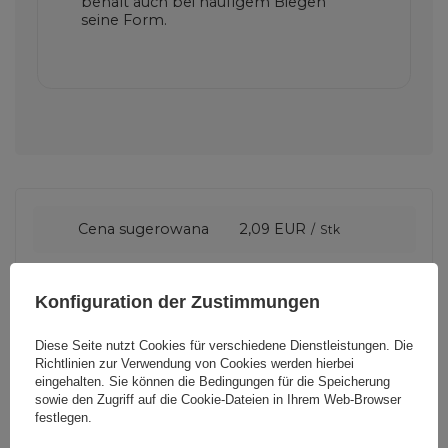
behält auch bei häufigem Biegen
seine Form.
Cena sugerowana
2,09 EUR
/
Stk
Marke
Dudao
Konfiguration der Zustimmungen
Diese Seite nutzt Cookies für verschiedene Dienstleistungen. Die
Für dieses Produkt
Hurtel Sp. z
Richtlinien zur Verwendung von Cookies
werden hierbei
zuständige Stelle in
o.o.
Mehr
eingehalten. Sie können die Bedingungen für die Speicherung
der EU
sowie den Zugriff auf die Cookie-Dateien in Ihrem Web-Browser
festlegen.