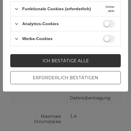
Symbol
L25SM
Immer
Funktionale Cookies (erforderlich)
aktiv
Garantie
Mobiltelefonzubehör
Analytics-Cookies
Farbe
Weiß
Werbe-Cookies
Steckertyp
USB-A (männlich)
ICH BESTÄTIGE ALLE
Micro USB-B
(männlich)
ERFORDERLICH BESTÄTIGEN
Kabel Funktion
Laden
Datenübertragung
Maximale
3 A
Stromstärke