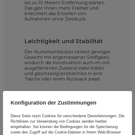
bis zu 10 Metern Entfernung starten.
Das gibt Ihnen mehr Freiheit und
erleichtert das Erstellen von
Aufnahmen ohne Zeitdruck.
Leichtigkeit und Stabilität
Der Aluminiumkörper vereint geringes
Gewicht mit angemessener Steifigkeit,
wodurch die Konstruktion auch im voll
ausgefahrenen Zustand stabil bleibt
und gleichzeitig problemlos in eine
Tasche oder einen Rucksack passt.
Sicherer Smartphone-Halt
Konfiguration der Zustimmungen
Die verstärkte Klemme drückt das
Diese Seite nutzt Cookies für verschiedene Dienstleistungen. Die
Gerät effektiv zusammen und hält es in
Richtlinien zur Verwendung von Cookies
werden hierbei
einer festen Position, wodurch das
eingehalten. Sie können die Bedingungen für die Speicherung
Risiko minimiert wird, dass sich das
sowie den Zugriff auf die Cookie-Dateien in Ihrem Web-Browser
Telefon während der Videoaufnahme