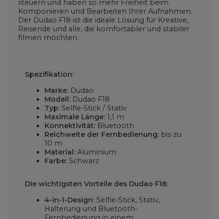
steuern und haben so mehr Freiheit beim
Komponieren und Bearbeiten Ihrer Aufnahmen.
Der Dudao F18 ist die ideale Lösung für Kreative,
Reisende und alle, die komfortabler und stabiler
filmen möchten.
Spezifikation:
Marke:
Dudao
Modell:
Dudao F18
Typ:
Selfie-Stick / Stativ
Maximale Länge:
1,1 m
Konnektivität:
Bluetooth
Reichweite der Fernbedienung:
bis zu
10 m
Material:
Aluminium
Farbe:
Schwarz
Die wichtigsten Vorteile des Dudao F18:
4-in-1-Design:
Selfie-Stick, Stativ,
Halterung und Bluetooth-
Fernbedienung in einem.