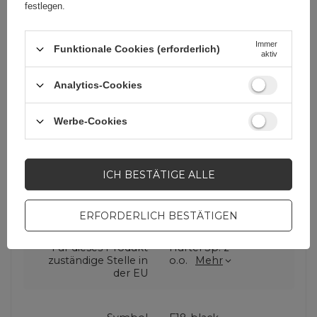
festlegen.
oder beim Fotografieren bewegt.
Immer
Funktionale Cookies (erforderlich)
aktiv
Analytics-Cookies
Werbe-Cookies
Cena sugerowana
9,07 EUR
/
Stk
ICH BESTÄTIGE ALLE
Marke
Dudao
ERFORDERLICH BESTÄTIGEN
Für dieses Produkt
Hurtel Sp. z
zuständige Stelle in
o.o.
Mehr
der EU