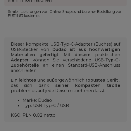
Mehr Informationen
Smile - Lieferungen von Online-Shops sind bei einer Bestellung von
EUR11.63
kostenlos.
Dieser kompakte USB-Typ-C-Adapter (Buchse) auf
USB-Stecker von
Dudao
ist aus hochwertigen
Materialien gefertigt.
Mit diesem
praktischen
Adapter
können Sie verschiedene
USB-Typ-C-
Zubehörteile
an einen Standard-USB-Anschluss
anschließen.
Ein leichtes
und außergewöhnlich
robustes
Gerät
,
das sich dank
seiner kompakten Größe
problemlos auf jede Reise mitnehmen lässt.
Marke: Dudao
Typ: USB Typ-C / USB
KGO: PLN 0,02 netto