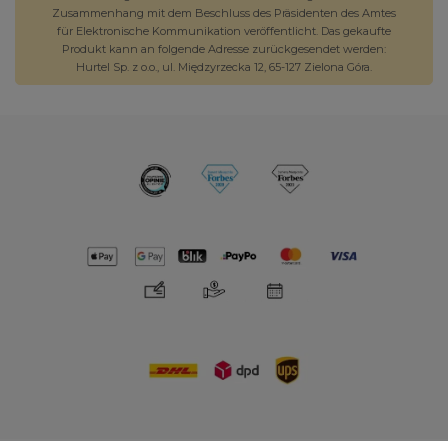
Zusammenhang mit dem Beschluss des Präsidenten des Amtes
für Elektronische Kommunikation veröffentlicht. Das gekaufte
Produkt kann an folgende Adresse zurückgesendet werden:
Hurtel Sp. z o.o., ul. Międzyrzecka 12, 65-127 Zielona Góra.