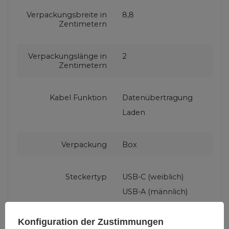
Verpackungsbreite in
8,8
Zentimetern
Verpackungslänge in
2
Zentimetern
Kabel Funktion
Datenübertragung
Laden
Verpackung
Box
Steckertyp
USB-C (weiblich)
USB-A (männlich)
Konfiguration der Zustimmungen
Farbe
Schwarz