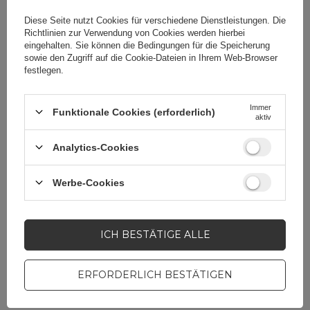
Diese Seite nutzt Cookies für verschiedene Dienstleistungen. Die
Richtlinien zur Verwendung von Cookies
werden hierbei
Pomijaj wyliczenie
Tak
eingehalten. Sie können die Bedingungen für die Speicherung
priorytetu
sowie den Zugriff auf die Cookie-Dateien in Ihrem Web-Browser
festlegen.
Immer
Funktionale Cookies (erforderlich)
aktiv
Brauchen Sie Hilfe? Haben Sie
Fragen?
Analytics-Cookies
Stellen Sie eine Frage,
und wir werden
Werbe-Cookies
umgehend antworten
STELLE EINE FRAGE
und die interessantesten
Fragen und Antworten für
andere veröffentlichen.
ICH BESTÄTIGE ALLE
ERFORDERLICH BESTÄTIGEN
MOBILTELEFONZUBEHÖR