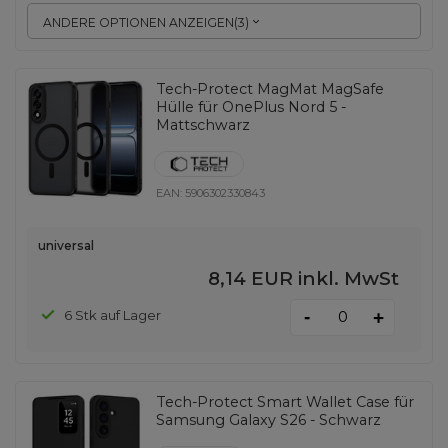
ANDERE OPTIONEN ANZEIGEN
(
3
)
Tech-Protect MagMat MagSafe
Hülle für OnePlus Nord 5 -
Mattschwarz
EAN:
5906302330843
universal
8,14 EUR
inkl. MwSt
-
6 Stk auf Lager
+
Tech-Protect Smart Wallet Case für
Samsung Galaxy S26 - Schwarz