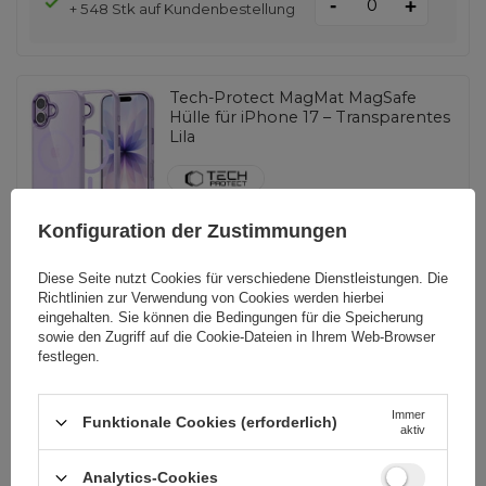
-
+
+ 548 Stk auf Kundenbestellung
Tech-Protect MagMat MagSafe
Hülle für iPhone 17 – Transparentes
Lila
EAN:
5906302334193
Konfiguration der Zustimmungen
universal
Diese Seite nutzt Cookies für verschiedene Dienstleistungen. Die
Richtlinien zur Verwendung von Cookies
werden hierbei
9,07 EUR
inkl. MwSt
eingehalten. Sie können die Bedingungen für die Speicherung
1 Stk auf Lager
sowie den Zugriff auf die Cookie-Dateien in Ihrem Web-Browser
-
+
+ 894 Stk auf Kundenbestellung
festlegen.
Immer
Funktionale Cookies (erforderlich)
aktiv
Baseus Halo Series Magnetring (2
Stück/Packung) silber
(PCCH000012)
Analytics-Cookies