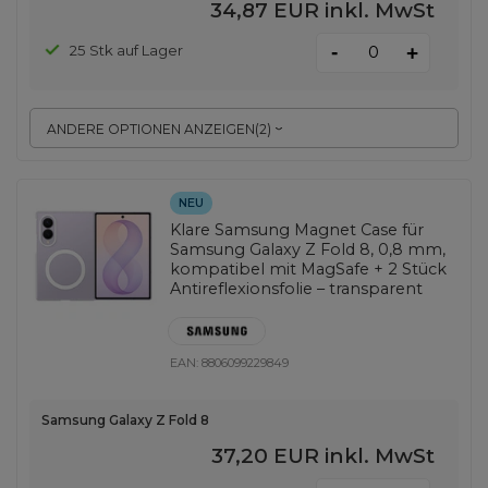
34,87 EUR
inkl. MwSt
-
25 Stk auf Lager
+
ANDERE OPTIONEN ANZEIGEN
(
2
)
NEU
Klare Samsung Magnet Case für
Samsung Galaxy Z Fold 8, 0,8 mm,
kompatibel mit MagSafe + 2 Stück
Antireflexionsfolie – transparent
EAN:
8806099229849
Samsung Galaxy Z Fold 8
37,20 EUR
inkl. MwSt