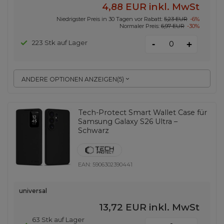
4,88 EUR
inkl. MwSt
Niedrigster Preis in 30 Tagen vor Rabatt:
5,23 EUR
-6%
Normaler Preis:
6,97 EUR
-30%
-
223 Stk auf Lager
+
ANDERE OPTIONEN ANZEIGEN
(
5
)
Tech-Protect Smart Wallet Case für
Samsung Galaxy S26 Ultra –
Schwarz
EAN:
5906302390441
universal
13,72 EUR
inkl. MwSt
63 Stk auf Lager