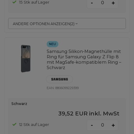
-
15 Stk auf Lager
+
ANDERE OPTIONEN ANZEIGEN
(
2
)
NEU
Samsung Silikon-Magnethülle mit
Ring für Samsung Galaxy Z Flip 8
mit MagSafe-kompatiblem Ring –
Schwarz
EAN:
8806099229399
Schwarz
39,52 EUR
inkl. MwSt
-
12 Stk auf Lager
+