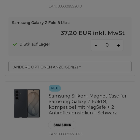
EAN:
8806099229818
Samsung Galaxy Z Fold 8 Ultra
37,20 EUR
inkl. MwSt
-
9 Stk auf Lager
+
ANDERE OPTIONEN ANZEIGEN
(
2
)
NEU
Samsung Silikon- Magnet Case für
Samsung Galaxy Z Fold 8,
kompatibel mit MagSafe + 2
Antireflexionsfolien – Schwarz
EAN:
8806099229825