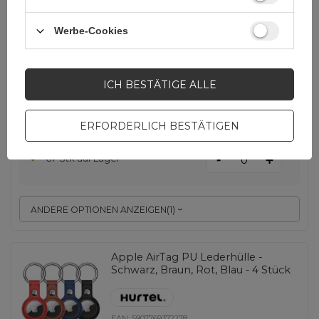
Werbe-Cookies
EAN:
6932172612047
Menge in einer Sammelverpackung:
200
ICH BESTÄTIGE ALLE
Silber
ERFORDERLICH BESTÄTIGEN
4,65 EUR
inkl. MwSt
-
67 Stk auf Lager
+
ANDERE OPTIONEN ANZEIGEN
(
1
)
Apple AirTag PU Lederhülle -
Schwarz, Braun, Rot, Blau - 4 Stück
EAN:
5907769372278