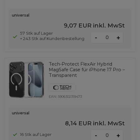
universal
9,07 EUR
inkl. MwSt
57 Stk auf Lager
-
+
+ 243 Stk auf Kundenbestellung
Tech-Protect FlexAir Hybrid
MagSafe Case für iPhone 17 Pro –
Transparent
EAN:
5906302319473
universal
8,14 EUR
inkl. MwSt
-
16 Stk auf Lager
+