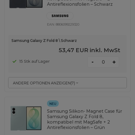
Antireflexionsfolien – Schwarz
EAN:
8806099229320
Samsung Galaxy Z Fold 8 \ Schwarz
53,47 EUR
inkl. MwSt
-
15 Stk auf Lager
+
ANDERE OPTIONEN ANZEIGEN
(
7
)
NEU
Samsung Silikon- Magnet Case für
Samsung Galaxy Z Fold 8,
kompatibel mit MagSafe + 2
Antireflexionsfolien – Grün