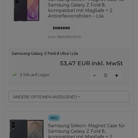
Samsung Galaxy Z Fold 8,
kompatibel mit MagSafe + 2
Antireflexionsfolien – Lila
EAN:
8806099229276
Samsung Galaxy Z Fold 8 Ultra \ Lila
53,47 EUR
inkl. MwSt
-
3 Stk auf Lager
+
ANDERE OPTIONEN ANZEIGEN
(
7
)
NEU
Samsung Silikon- Magnet Case für
Samsung Galaxy Z Fold 8,
kompatibel mit MagSafe + 2