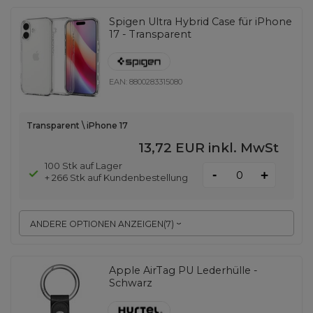
Spigen Ultra Hybrid Case für iPhone
17 - Transparent
EAN:
8800283315080
Transparent \ iPhone 17
13,72 EUR
inkl. MwSt
100 Stk auf Lager
-
+
+ 266 Stk auf Kundenbestellung
ANDERE OPTIONEN ANZEIGEN
(
7
)
Apple AirTag PU Lederhülle -
Schwarz