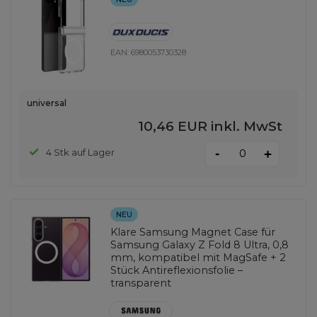
EAN:
6980053730328
universal
10,46 EUR
inkl. MwSt
-
4 Stk auf Lager
+
NEU
Klare Samsung Magnet Case für
Samsung Galaxy Z Fold 8 Ultra, 0,8
mm, kompatibel mit MagSafe + 2
Stück Antireflexionsfolie –
transparent