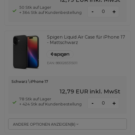
50 Stk auf Lager
-
+
+ 364 Stk auf Kundenbestellung
Spigen Liquid Air Case für iPhone 17
- Mattschwarz
EAN:
8800283315011
Schwarz \ iPhone 17
12,79 EUR
inkl. MwSt
78 Stk auf Lager
-
+
+ 424 Stk auf Kundenbestellung
ANDERE OPTIONEN ANZEIGEN
(
8
)