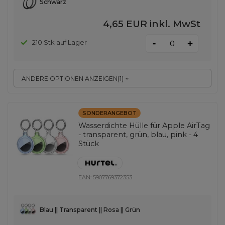
Schwarz
4,65 EUR
inkl. MwSt
-
210 Stk auf Lager
+
ANDERE OPTIONEN ANZEIGEN
(
1
)
SONDERANGEBOT
Wasserdichte Hülle für Apple AirTag
- transparent, grün, blau, pink - 4
Stück
EAN:
5907769372353
Blau || Transparent || Rosa || Grün