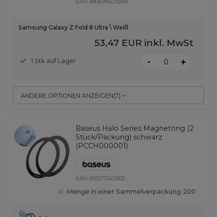
EAN:
8806099229269
Samsung Galaxy Z Fold 8 Ultra \ Weiß
53,47 EUR
inkl. MwSt
-
1 Stk auf Lager
+
ANDERE OPTIONEN ANZEIGEN
(
7
)
Baseus Halo Series Magnetring (2
Stück/Packung) schwarz
(PCCH000001)
EAN:
6932172612832
Menge in einer Sammelverpackung:
200