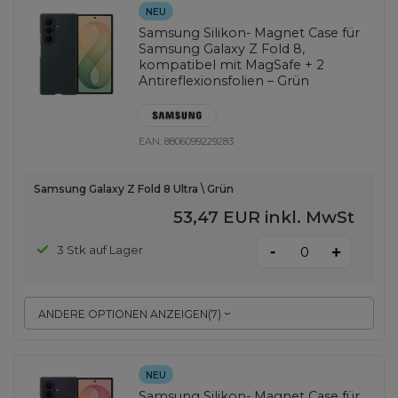
NEU
Samsung Silikon- Magnet Case für
Samsung Galaxy Z Fold 8,
kompatibel mit MagSafe + 2
Antireflexionsfolien – Grün
EAN:
8806099229283
Samsung Galaxy Z Fold 8 Ultra \ Grün
53,47 EUR
inkl. MwSt
-
3 Stk auf Lager
+
ANDERE OPTIONEN ANZEIGEN
(
7
)
NEU
Samsung Silikon- Magnet Case für