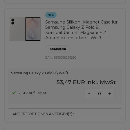
NEU
Samsung Silikon- Magnet Case für
Samsung Galaxy Z Fold 8,
kompatibel mit MagSafe + 2
Antireflexionsfolien – Weiß
EAN:
8806099229290
Samsung Galaxy Z Fold 8 \ Weiß
53,47 EUR
inkl. MwSt
-
2 Stk auf Lager
+
ANDERE OPTIONEN ANZEIGEN
(
7
)