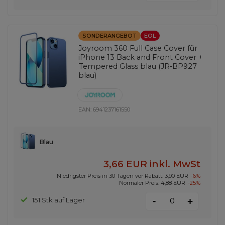
SONDERANGEBOT
EOL
Joyroom 360 Full Case Cover für
iPhone 13 Back and Front Cover +
Tempered Glass blau (JR-BP927
blau)
EAN:
6941237161550
Blau
3,66 EUR
inkl. MwSt
Niedrigster Preis in 30 Tagen vor Rabatt:
3,90 EUR
-6%
Normaler Preis:
4,88 EUR
-25%
-
151 Stk auf Lager
+