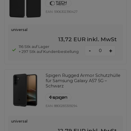
EAN:
5906302390427
universal
13,72 EUR
inkl. MwSt
116 Stk auf Lager
-
+
+ 297 Stk auf Kundenbestellung
Spigen Rugged Armor Schutzhülle
für Samsung Galaxy A57 5G –
Schwarz
EAN:
8800283309294
universal
12,79 EUR
inkl. MwSt