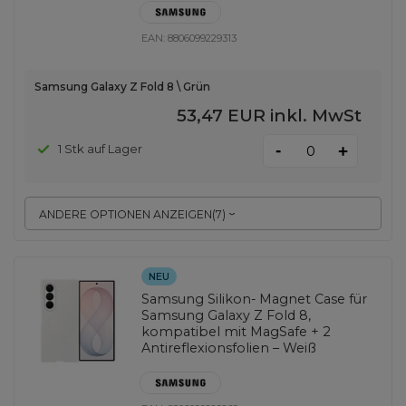
EAN:
8806099229313
Samsung Galaxy Z Fold 8 \ Grün
53,47 EUR
inkl. MwSt
-
1 Stk auf Lager
+
ANDERE OPTIONEN ANZEIGEN
(
7
)
NEU
Samsung Silikon- Magnet Case für
Samsung Galaxy Z Fold 8,
kompatibel mit MagSafe + 2
Antireflexionsfolien – Weiß