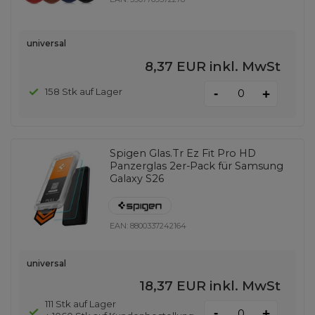
universal
8,37 EUR
inkl. MwSt
-
158 Stk auf Lager
+
Spigen Glas.Tr Ez Fit Pro HD
Panzerglas 2er-Pack für Samsung
Galaxy S26
EAN:
8800337242164
universal
18,37 EUR
inkl. MwSt
111 Stk auf Lager
-
+