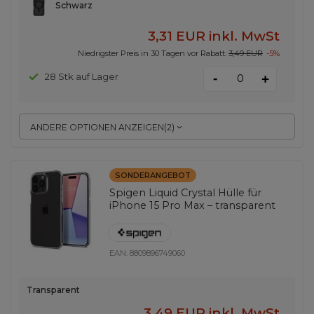
Schwarz
3,31 EUR
inkl. MwSt
Niedrigster Preis in 30 Tagen vor Rabatt:
3,49 EUR
-5%
-
28 Stk auf Lager
+
ANDERE OPTIONEN ANZEIGEN
(
2
)
SONDERANGEBOT
Spigen Liquid Crystal Hülle für
iPhone 15 Pro Max – transparent
EAN:
8809896749060
Transparent
3,49 EUR
inkl. MwSt