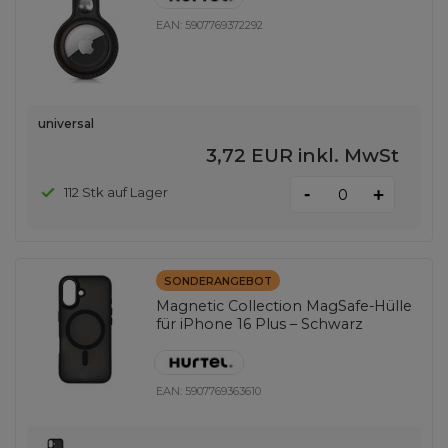
EAN:
5907769372292
universal
3,72 EUR
inkl. MwSt
-
112 Stk auf Lager
+
SONDERANGEBOT
Magnetic Collection MagSafe-Hülle
für iPhone 16 Plus – Schwarz
EAN:
5907769363610