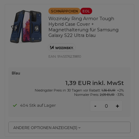
SCHNÄPPCHEN
EOL
Wozinsky Ring Armor Tough
Hybrid Case Cover +
Magnethalterung für Samsung
Galaxy S22 Ultra blau
EAN:
9145576239810
Blau
1,39 EUR
inkl. MwSt
Niedrigster Preis in 30 Tagen vor Rabatt:
1,36 EUR
+2%
Normaler Preis:
2,09 EUR
-33%
-
404 Stk auf Lager
+
ANDERE OPTIONEN ANZEIGEN
(
3
)