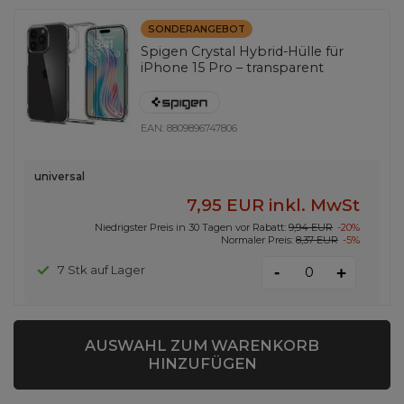
SONDERANGEBOT
Spigen Crystal Hybrid-Hülle für
iPhone 15 Pro – transparent
EAN:
8809896747806
universal
7,95 EUR
inkl. MwSt
Niedrigster Preis in 30 Tagen vor Rabatt:
9,94 EUR
-20%
Normaler Preis:
8,37 EUR
-5%
-
7 Stk auf Lager
+
AUSWAHL ZUM WARENKORB
MagSafe-kompatibles Fashion Case
HINZUFÜGEN
für Samsung Galaxy A17 –
Mattschwarz