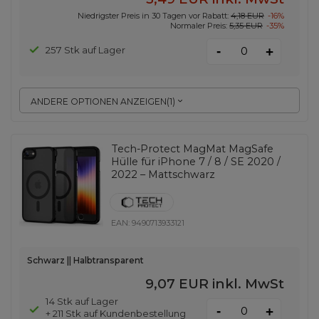
Niedrigster Preis in 30 Tagen vor Rabatt:
4,18 EUR
-16%
Normaler Preis:
5,35 EUR
-35%
-
257 Stk auf Lager
+
ANDERE OPTIONEN ANZEIGEN
(
1
)
Tech-Protect MagMat MagSafe
Hülle für iPhone 7 / 8 / SE 2020 /
2022 – Mattschwarz
EAN:
9490713933121
Schwarz || Halbtransparent
9,07 EUR
inkl. MwSt
14 Stk auf Lager
-
+
+ 211 Stk auf Kundenbestellung