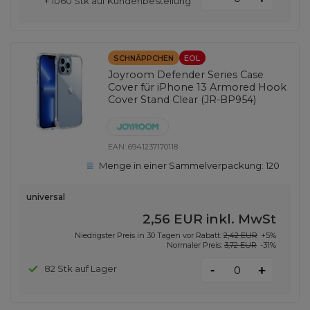
+ 1060 Stk auf Kundenbestellung
SCHNÄPPCHEN
EOL
Joyroom Defender Series Case
Cover für iPhone 13 Armored Hook
Cover Stand Clear (JR-BP954)
EAN:
6941237170118
Menge in einer Sammelverpackung:
120
universal
2,56 EUR
inkl. MwSt
Niedrigster Preis in 30 Tagen vor Rabatt:
2,42 EUR
+5%
Normaler Preis:
3,72 EUR
-31%
-
82 Stk auf Lager
+