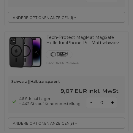
ANDERE OPTIONEN ANZEIGEN
(
1
)
Tech-Protect MagMat MagSafe
Hülle für iPhone 15 – Mattschwarz
EAN:
9490713936474
Schwarz || Halbtransparent
9,07 EUR
inkl. MwSt
46 Stk auf Lager
-
+
+ 442 Stk auf Kundenbestellung
ANDERE OPTIONEN ANZEIGEN
(
3
)