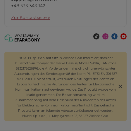
+48 533 343 142
Zur Kontaktseite »
HURTEL sp. z o.o. mit Sitz in Zielona Góra informiert, dass der
Bluetooth-Autoplayer der Marke Baseus, Modell S-09A, EAN-Code
6932172626976, die Anforderungen hinsichtlich unerwünschter
Aussendungen des Senders gemäß der Norm PN-ETSI EN 301 357
V2.1.1:2018-01 nicht erfüllt, was durch Prüfungen des Zentralen
Labors für technische Prüfungen des Amtes für Elektronische
Kommunikation nachgewiesen wurde. Das Produkt wurde vom
Markt genommen. Die Bekanntmachung wird im
Zusammenhang mit dem Beschluss des Präsidenten des Amtes
für Elektronische Kommunikation veröffentlicht. Das gekaufte
Produkt kann an folgende Adresse zurückgesendet werden:
Hurtel Sp. z o.o., ul. Międzyrzecka 12, 65-127 Zielona Góra.