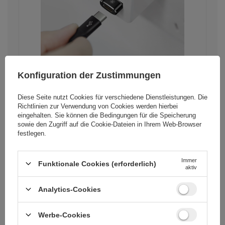
Konfiguration der Zustimmungen
Diese Seite nutzt Cookies für verschiedene Dienstleistungen. Die
Richtlinien zur Verwendung von Cookies
werden hierbei
eingehalten. Sie können die Bedingungen für die Speicherung
Hohe Tragbarkeit dank
sowie den Zugriff auf die Cookie-Dateien in Ihrem Web-Browser
kompakter Größe
festlegen.
Einer der größten Vorteile des Baseus
Mini-Adapters ist seine geringe Größe,
Immer
Funktionale Cookies (erforderlich)
aktiv
wodurch er problemlos in einer
Tasche oder Tasche verstaut werden
kann. Es nimmt nicht viel Platz ein.
Analytics-Cookies
Werbe-Cookies