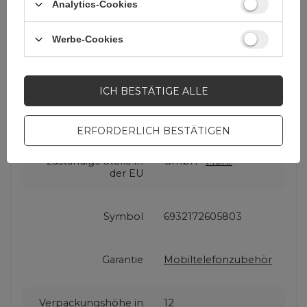
Analytics-Cookies
Werbe-Cookies
Cena sugerowana
5,81 EUR
/
Stk
ICH BESTÄTIGE ALLE
Marke
Baseus
ERFORDERLICH BESTÄTIGEN
Für dieses Produkt
Apex CE Specialists
zuständige Stelle in
GmbH
Mehr
der EU
Symbol
6932172605803
Garantie
Mobiltelefonzubehör
Verpackungshöhe in
12