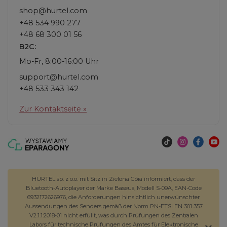
shop@hurtel.com
+48 534 990 277
+48 68 300 01 56
B2C:
Mo-Fr, 8:00-16:00 Uhr
support@hurtel.com
+48 533 343 142
Zur Kontaktseite »
HURTEL sp. z o.o. mit Sitz in Zielona Góra informiert, dass der
Bluetooth-Autoplayer der Marke Baseus, Modell S-09A, EAN-Code
6932172626976, die Anforderungen hinsichtlich unerwünschter
Aussendungen des Senders gemäß der Norm PN-ETSI EN 301 357
V2.1.1:2018-01 nicht erfüllt, was durch Prüfungen des Zentralen
Labors für technische Prüfungen des Amtes für Elektronische