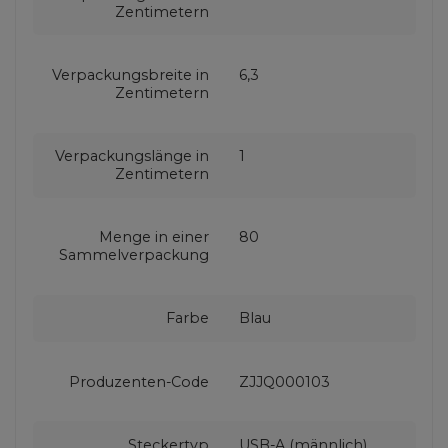
Zentimetern
Verpackungsbreite in
6,3
Zentimetern
Verpackungslänge in
1
Zentimetern
Menge in einer
80
Sammelverpackung
Farbe
Blau
Produzenten-Code
ZJJQ000103
Steckertyp
USB-A (männlich)