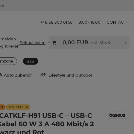
 »
+48 68 300 01 56
8:00 - 16:00
CONTACT
nmelden
0,00 EUR
Einkaufslisten
inkl. MwSt
gistrieren
enzone
B2B
Auto Zubehör
Lifestyle und Outdoor
OT
BESTSELLER
CATKLF-H91 USB-C – USB-C
abel 60 W 3 A 480 Mbit/s 2
warz und Rot