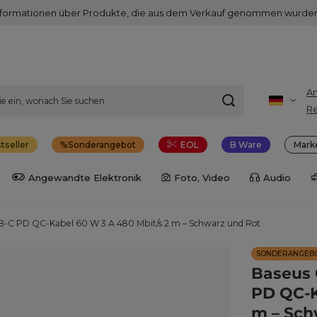
nformationen über Produkte, die aus dem Verkauf genommen wurden
A
Re
tseller
Sonderangebot
EOL
B Ware
Mark
Angewandte Elektronik
Foto, Video
Audio
B-C PD QC-Kabel 60 W 3 A 480 Mbit/s 2 m – Schwarz und Rot
SONDERANGEB
Baseus 
PD QC-K
m – Sch