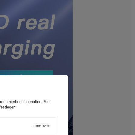
den hierbei eingehalten. Sie
festlegen.
Immer aktiv