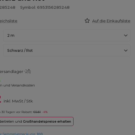
6285248
Symbol: 6953156285248
eichsliste
Auf die Einkaufsliste
2 m
Schwarz / Rot
ersandlager
e
en und Versandkosten
2
inkl. MwSt
/
Stk
in 30 Tagen vor Rabatt:
€5.81
-4%
 beitreten und
Großhandelspreise erhalten
er Sammelverpackung:
100