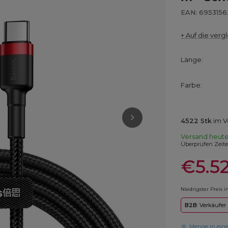
EAN: 695315
+ Auf die vergl
Länge
Farbe
4522
Stk
im V
Versand
heut
Überprüfen Zeit
€5.5
Niedrigster Preis 
B2B
: Verkäufer
Menge in ein