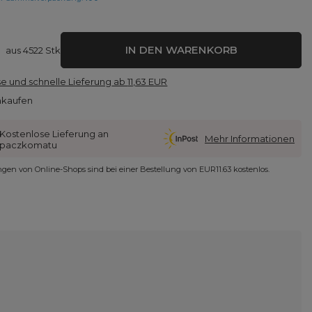
IN DEN WARENKORB
aus
4522
Stk
e und schnelle Lieferung
ab
11,63 EUR
nkaufen
Kostenlose Lieferung an
Mehr Informationen
paczkomatu
ungen von Online-Shops sind bei einer Bestellung von
EUR11.63
kostenlos.