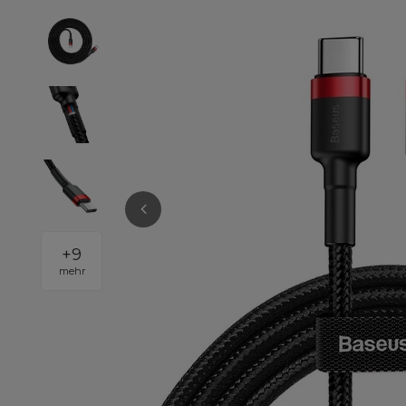
+
9
mehr