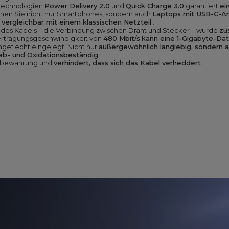
 Technologien
Power Delivery 2.0
und
Quick Charge 3.0
garantiert
ei
nen Sie nicht nur Smartphones, sondern auch
Laptops mit USB-C-An
vergleichbar mit einem klassischen Netzteil
.
jedes Kabels – die Verbindung zwischen Draht und Stecker – wurde
zu
ertragungsgeschwindigkeit von
480 Mbit/s
kann eine 1-Gigabyte-Da
ongeflecht eingelegt. Nicht nur
außergewöhnlich langlebig, sondern
eb- und Oxidationsbeständig
.
Aufbewahrung und
verhindert, dass sich das Kabel verheddert
.