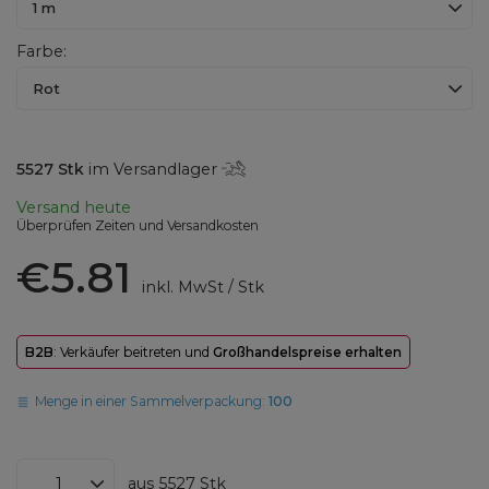
1 m
Farbe
Rot
5527
Stk
im Versandlager
Versand
heute
Überprüfen Zeiten und Versandkosten
€5.81
inkl. MwSt
/
Stk
B2B
: Verkäufer beitreten und
Großhandelspreise erhalten
Menge in einer Sammelverpackung:
100
aus
5527
Stk