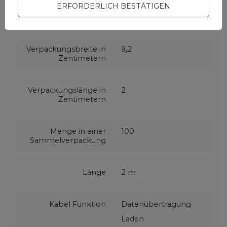
ERFORDERLICH BESTÄTIGEN
Verpackungshöhe in
17
Zentimetern
Verpackungsbreite in
9,2
Zentimetern
Verpackungslänge in
2
Zentimetern
Menge in einer
100
Sammelverpackung
Länge
2 m
Kabel Funktion
Datenübertragung
Laden