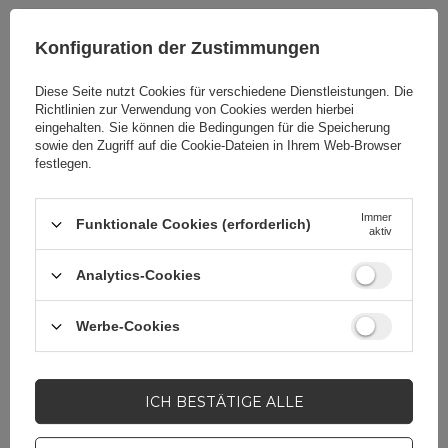
Konfiguration der Zustimmungen
Cena sugerowana
5,81 EUR
/
Stk
Diese Seite nutzt Cookies für verschiedene Dienstleistungen. Die
Richtlinien zur Verwendung von Cookies
werden hierbei
Marke
Baseus
eingehalten. Sie können die Bedingungen für die Speicherung
sowie den Zugriff auf die Cookie-Dateien in Ihrem Web-Browser
festlegen.
Für dieses Produkt
Apex CE Specialists
zuständige Stelle in
GmbH
Mehr
der EU
Immer
Funktionale Cookies (erforderlich)
aktiv
Symbol
6953156280359
Analytics-Cookies
Werbe-Cookies
Serie
Baseus Cafule
Garantie
Mobiltelefonzubehör
ICH BESTÄTIGE ALLE