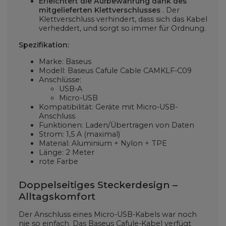
Erleichtert die Aufbewahrung dank des
mitgelieferten Klettverschlusses
. Der
Klettverschluss verhindert, dass sich das Kabel
verheddert, und sorgt so immer für Ordnung.
Spezifikation:
Marke: Baseus
Modell: Baseus Cafule Cable CAMKLF-C09
Anschlüsse:
USB-A
Micro-USB
Kompatibilität: Geräte mit Micro-USB-
Anschluss
Funktionen: Laden/Übertragen von Daten
Strom: 1,5 A (maximal)
Material: Aluminium + Nylon + TPE
Länge: 2 Meter
rote Farbe
Doppelseitiges Steckerdesign –
Alltagskomfort
Der Anschluss eines Micro-USB-Kabels war noch
nie so einfach. Das Baseus Cafule-Kabel verfügt