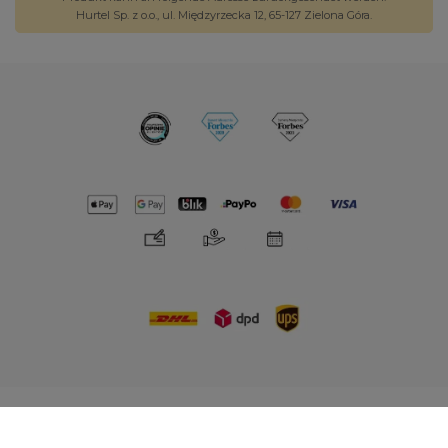
Hurtel Sp. z o.o., ul. Międzyrzecka 12, 65-127 Zielona Góra.