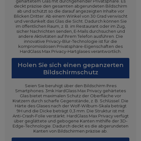
gehärtetem Glas mit durchgehender Privatsphäre. Es
deckt präzise den gesamten abgerundeten Bildschirm
ab und schützt so die darauf angezeigten Inhalte vor
Blicken Dritter. Ab einem Winkel von 30 Grad verwischt
und verdunkelt das Glas die Sicht. Dadurch können Sie
im öffentlichen Raum, z. B. im Restaurant oder im Zug,
sicher Nachrichten senden, E-Mails durchsuchen und
andere Aktivitäten auf Ihrem Telefon ausführen. Die
innovative Privacy-Blur-Technologie ist für die
kompromisslosen Privatsphäre-Eigenschaften des
HardGlass Max Privacy-Hartglases verantwortlich.
Holen Sie sich einen gepanzerten
Bildschirmschutz
Seien Sie beruhigt über den Bildschirm Ihres
Smartphones. 3mk HardGlass Max Privacy gehärtetes
Glas bietet maximalen Schutz der Oberfläche vor
Kratzern durch scharfe Gegenstände, z. B. Schlüssel. Die
Härte des Glases nach der Wolf-Wilburn-Skala beträgt
9H und die Dicke beträgt 0,3 mm. Die Struktur ist mit
Anti-Crash-Folie verstärkt. HardGlass Max Privacy verfügt
über geglättete und gebogene Kanten mithilfe der 3D-
Edge-Technologie. Dadurch deckt es die abgerundeten
Kanten von Bildschirmen präzise ab.