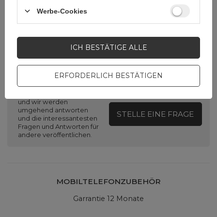
Verpackungsbreite in
11
Zentimetern
Werbe-Cookies
ICH BESTÄTIGE ALLE
Brauchen Sie Hilfe? Haben Sie
Fragen?
ERFORDERLICH BESTÄTIGEN
Stellen Sie eine Frage,
und wir werden
umgehend antworten
STELLE EINE FRAGE
und die interessantesten
Fragen und Antworten für
andere veröffentlichen.
MOBILTELEFONZUBEHÖR
Garrantie 12 Monate