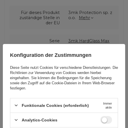
Für dieses Produkt
3mk Protection sp. z
zuständige Stelle in
o.o.
Mehr
der EU
Serie
3mk HardGlass Max
Privacy
Konfiguration der Zustimmungen
Garantie
Mobiltelefonzubehör
Diese Seite nutzt Cookies für verschiedene Dienstleistungen. Die
Richtlinien zur Verwendung von Cookies
werden hierbei
eingehalten. Sie können die Bedingungen für die Speicherung
Verpackungshöhe in
21
sowie den Zugriff auf die Cookie-Dateien in Ihrem Web-Browser
Zentimetern
festlegen.
Immer
Verpackungslänge in
1
Funktionale Cookies (erforderlich)
aktiv
Zentimetern
Analytics-Cookies