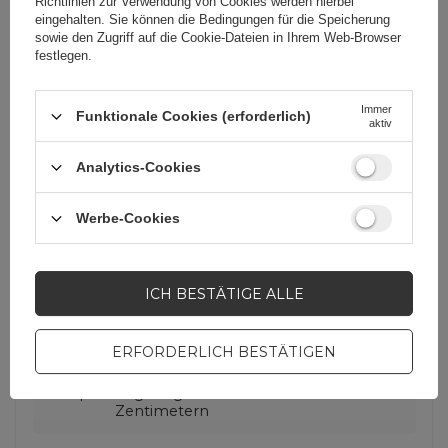
Richtlinien zur Verwendung von Cookies
werden hierbei
Für dieses Produkt
3mk Protection sp. z
eingehalten. Sie können die Bedingungen für die Speicherung
zuständige Stelle in
o.o.
Mehr
sowie den Zugriff auf die Cookie-Dateien in Ihrem Web-Browser
der EU
festlegen.
Serie
3MK Hard Glass
Immer
Funktionale Cookies (erforderlich)
aktiv
Garantie
Mobiltelefonzubehör
Analytics-Cookies
Werbe-Cookies
Verpackungshöhe in
0
Zentimetern
ICH BESTÄTIGE ALLE
Verpackungsbreite in
0
Zentimetern
ERFORDERLICH BESTÄTIGEN
Verpackungslänge in
0
Zentimetern