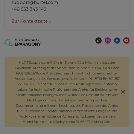
support@hurtel.com
+48 533 343 142
Zur Kontaktseite »
HURTEL sp. z o.o. mit Sitz in Zielona Góra informiert, dass der
Bluetooth-Autoplayer der Marke Baseus, Modell S-09A, EAN-Code
6932172626976, die Anforderungen hinsichtlich unerwünschter
Aussendungen des Senders gemäß der Norm PN-ETSI EN 301 357
V2.1.1:2018-01 nicht erfüllt, was durch Prüfungen des Zentralen
Labors für technische Prüfungen des Amtes für Elektronische
Kommunikation nachgewiesen wurde. Das Produkt wurde vom
Markt genommen. Die Bekanntmachung wird im
Zusammenhang mit dem Beschluss des Präsidenten des Amtes
für Elektronische Kommunikation veröffentlicht. Das gekaufte
Produkt kann an folgende Adresse zurückgesendet werden:
Hurtel Sp. z o.o., ul. Międzyrzecka 12, 65-127 Zielona Góra.