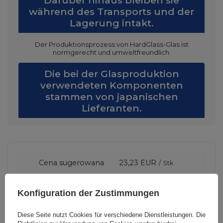
Darüber hinaus bleiben sie
während des Transports und der
Lagerung intakt.
Der Produktionsprozess von HardGlass-Glas ist
normgerecht und umweltfreundlich.
Die bei der Glasproduktion
verwendeten Komponenten
stammen von japanischen
Lieferanten.
Cena sugerowana
23,23 EUR
/
Stk
Konfiguration der Zustimmungen
Marke
3mk Protection
Diese Seite nutzt Cookies für verschiedene Dienstleistungen. Die