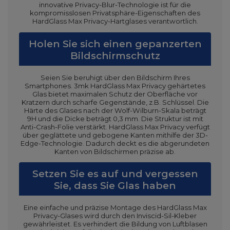
innovative Privacy-Blur-Technologie ist für die
kompromisslosen Privatsphäre-Eigenschaften des
HardGlass Max Privacy-Hartglases verantwortlich.
Holen Sie sich einen gepanzerten
Bildschirmschutz
Seien Sie beruhigt über den Bildschirm Ihres
Smartphones. 3mk HardGlass Max Privacy gehärtetes
Glas bietet maximalen Schutz der Oberfläche vor
Kratzern durch scharfe Gegenstände, z.B. Schlüssel. Die
Härte des Glases nach der Wolf-Wilburn-Skala beträgt
9H und die Dicke beträgt 0,3 mm. Die Struktur ist mit
Anti-Crash-Folie verstärkt. HardGlass Max Privacy verfügt
über geglättete und gebogene Kanten mithilfe der 3D-
Edge-Technologie. Dadurch deckt es die abgerundeten
Kanten von Bildschirmen präzise ab.
Setzen Sie es auf und vergessen
Sie, dass Sie Glas haben
Eine einfache und präzise Montage des HardGlass Max
Privacy-Glases wird durch den Inviscid-Sil-Kleber
gewährleistet. Es verhindert die Bildung von Luftblasen