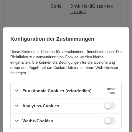
Serie
3mk HardGlass Max
Privacy
Garantie
Mobiltelefonzubehör
Konfiguration der Zustimmungen
Verpackungshöhe in
21
Diese Seite nutzt Cookies für verschiedene Dienstleistungen. Die
Zentimetern
Richtlinien zur Verwendung von Cookies
werden hierbei
eingehalten. Sie können die Bedingungen für die Speicherung
sowie den Zugriff auf die Cookie-Dateien in Ihrem Web-Browser
Verpackungslänge in
1
festlegen.
Zentimetern
Immer
Funktionale Cookies (erforderlich)
aktiv
Verpackungsbreite in
11
Zentimetern
Analytics-Cookies
Werbe-Cookies