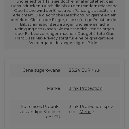
und erleichtert, falls sie doch einmal entstehen, das
Herausdrücken. Durch die bis zu den Rändern reichende
Oberfläche wird der Einbau von Panzerglas zusätzlich
erleichtert. Die oleophobe Beschichtung garantiert ein
perfektes Gleiten der Finger, eine sofortige Reaktion des
Bildschirms auf Berührungen und eine einfache
Reinigung des Glases. Sie müssen sich keine Sorgen
über Farbverzerrungen machen. Das gehärtete Glas
HardGlass Max Privacy sorgt für eine originalgetreue
Wiedergabe des angezeigten Bildes.
Cena sugerowana
23,24 EUR
/
Stk
Marke
3mk Protection
Für dieses Produkt
3mk Protection sp. z
zuständige Stelle in
o.o.
Mehr
der EU