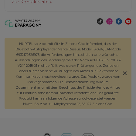
Zur Kontaktseite »
HURTEL sp. z o.o. mit Sitz in Zielona Góra informiert, dass der
Bluetooth-Autoplayer der Marke Baseus, Modell S-09A, EAN-Code
6932172626976, die Anforderungen hinsichtlich unerwünschter
Aussendungen des Senders gemäß der Norm PN-ETSI EN 301 357
V2.1.1:2018-01 nicht erfüllt, was durch Prüfungen des Zentralen
Labors für technische Prüfungen des Amtes für Elektronische
Kommunikation nachgewiesen wurde. Das Produkt wurde vom
Markt genommen. Die Bekanntmachung wird im
Zusammenhang mit dem Beschluss des Präsidenten des Amtes
für Elektronische Kommunikation veröffentlicht. Das gekaufte
Produkt kann an folgende Adresse zurückgesendet werden:
Hurtel Sp. z o.o., ul. Międzyrzecka 12, 65-127 Zielona Góra.