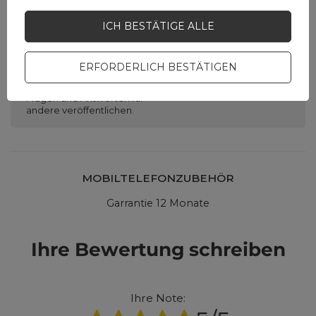
Brauchen Sie Hilfe? Haben Sie
Fragen?
ICH BESTÄTIGE ALLE
Stellen Sie eine Frage,
und wir werden
ERFORDERLICH BESTÄTIGEN
umgehend antworten
STELLE EINE FRAGE
und die interessantesten
Fragen und Antworten für
andere veröffentlichen.
MOBILTELEFONZUBEHÖR
Garrantie 12 Monate
Ihre Bewertung schreiben
Ihre Note: