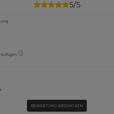
5/5
rtung
inzufügen:
e
BEWERTUNG ABSCHICKEN