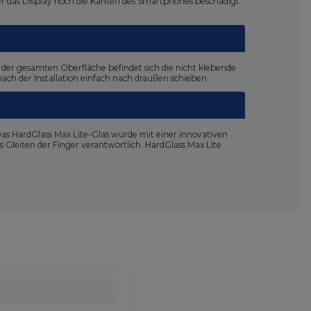
er das Display noch die Kanten des Smartphones beschädigt
 der gesamten Oberfläche befindet sich die nicht klebende
 nach der Installation einfach nach draußen schieben.
as HardGlass Max Lite-Glas wurde mit einer innovativen
 Gleiten der Finger verantwortlich. HardGlass Max Lite