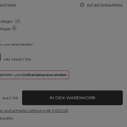
eichsliste
Auf die Einkaufsliste
ndlager
allager
e
en und Versandkosten
1
inkl. MwSt
/
Stk
 beitreten und
Großhandelspreise erhalten
IN DEN WARENKORB
aus
2
Stk
e und schnelle Lieferung
ab
11,63 EUR
nkaufen