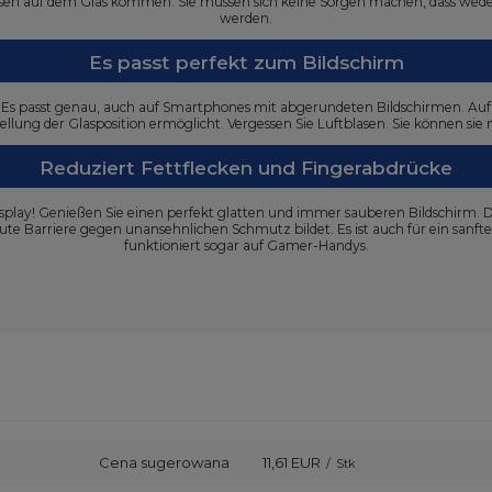
Rissen auf dem Glas kommen. Sie müssen sich keine Sorgen machen, dass wed
werden.
Es passt perfekt zum Bildschirm
ren. Es passt genau, auch auf Smartphones mit abgerundeten Bildschirmen. Auf
tellung der Glasposition ermöglicht. Vergessen Sie Luftblasen. Sie können sie
Reduziert Fettflecken und Fingerabdrücke
play! Genießen Sie einen perfekt glatten und immer sauberen Bildschirm. D
te Barriere gegen unansehnlichen Schmutz bildet. Es ist auch für ein sanftes
funktioniert sogar auf Gamer-Handys.
Cena sugerowana
11,61 EUR
/
Stk