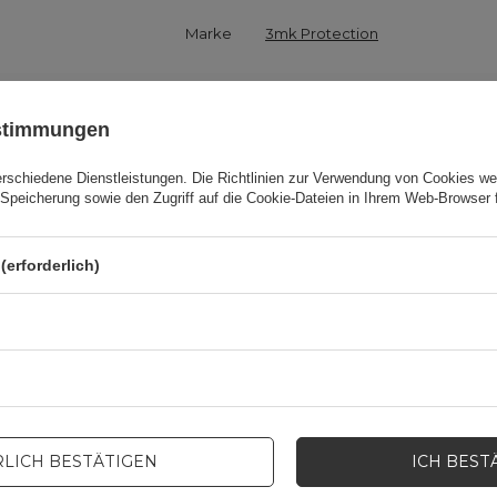
Marke
3mk Protection
odukt zuständige Stelle in der EU
3mk Protection sp. z o.o.
Mehr
ustimmungen
Serie
3MK HardGlass Max Lite
erschiedene Dienstleistungen. Die
Richtlinien zur Verwendung von Cookies
wer
Speicherung sowie den Zugriff auf die Cookie-Dateien in Ihrem Web-Browser 
Garantie
Mobiltelefonzubehör
(erforderlich)
erpackungshöhe in Zentimetern
19
erpackungslänge in Zentimetern
8,2
rpackungsbreite in Zentimetern
11
LICH BESTÄTIGEN
ICH BEST