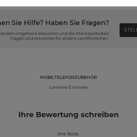
en Sie Hilfe? Haben Sie Fragen?
STEL
ir werden umgehend antworten und die interessantesten
Fragen und Antworten für andere veröffentlichen.
MOBILTELEFONZUBEHÖR
Garrantie 12 Monate
Ihre Bewertung schreiben
Ihre Note: