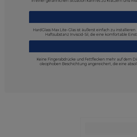
In einer gefährlichen Situation kann es zu Kratzern und 
HardGlass Max Lite-Glas ist äußerst einfach zu installie
Haftsubstanz Inviscid-Sil, die eine komfortable Eins
Keine Fingerabdrücke und Fettflecken mehr auf dem Dis
oleophoben Beschichtung angereichert, die eine absolu