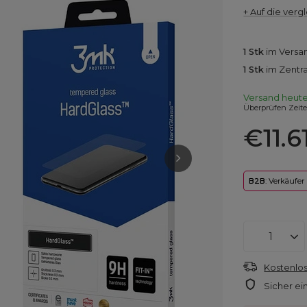
+ Auf die vergl
1
Stk
im Versa
1
Stk
im Zentr
Versand
heut
Überprüfen Zeit
€11.6
B2B
: Verkäufer
Kostenlos
Sicher ei