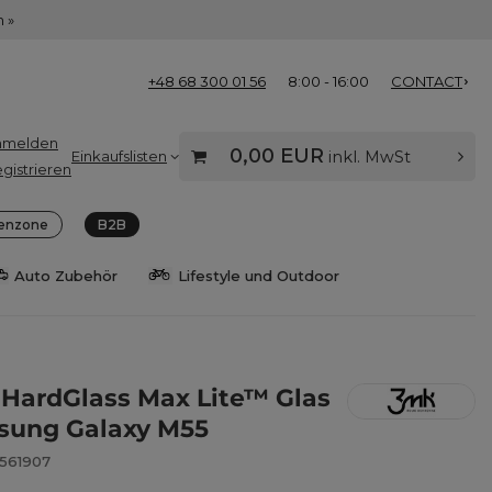
 »
+48 68 300 01 56
8:00 - 16:00
CONTACT
nmelden
0,00 EUR
Einkaufslisten
inkl. MwSt
gistrieren
enzone
B2B
Auto Zubehör
Lifestyle und Outdoor
HardGlass Max Lite™ Glas
sung Galaxy M55
8561907