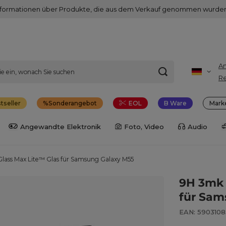
nformationen über Produkte, die aus dem Verkauf genommen wurden
A
Re
tseller
Sonderangebot
EOL
B Ware
Mark
Angewandte Elektronik
Foto, Video
Audio
lass Max Lite™ Glas für Samsung Galaxy M55
9H 3mk 
für Sam
EAN: 590310