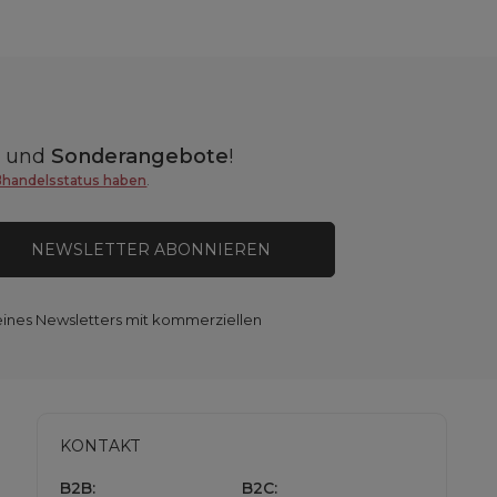
n
und
Sonderangebote
!
ßhandelsstatus haben
.
NEWSLETTER ABONNIEREN
eines Newsletters mit kommerziellen
KONTAKT
B2B:
B2C: