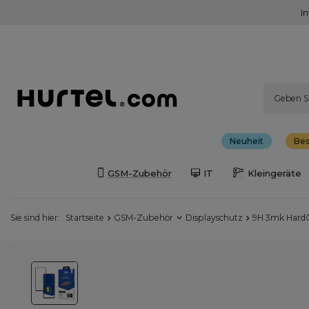
I
Neuheit
Bes
GSM-Zubehör
IT
Kleingeräte
Sie sind hier:
Startseite
GSM-Zubehör
Displayschutz
9H 3mk HardG