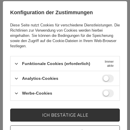
Konfiguration der Zustimmungen
Verpackungshöhe in
19
Zentimetern
Diese Seite nutzt Cookies für verschiedene Dienstleistungen. Die
Richtlinien zur Verwendung von Cookies
werden hierbei
eingehalten. Sie können die Bedingungen für die Speicherung
Verpackungslänge in
8,2
sowie den Zugriff auf die Cookie-Dateien in Ihrem Web-Browser
Zentimetern
festlegen.
Immer
Verpackungsbreite in
11
Funktionale Cookies (erforderlich)
aktiv
Zentimetern
Analytics-Cookies
Werbe-Cookies
Brauchen Sie Hilfe? Haben Sie Fragen?
Stellen Sie eine Frage, und
ICH BESTÄTIGE ALLE
wir werden umgehend
antworten und die
STELLE EINE FRAGE
interessantesten Fragen und