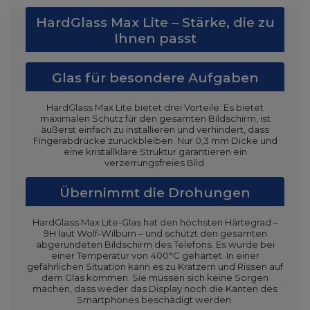
HardGlass Max Lite – Stärke, die zu
Ihnen passt
Glas für besondere Aufgaben
HardGlass Max Lite bietet drei Vorteile: Es bietet
maximalen Schutz für den gesamten Bildschirm, ist
äußerst einfach zu installieren und verhindert, dass
Fingerabdrücke zurückbleiben. Nur 0,3 mm Dicke und
eine kristallklare Struktur garantieren ein
verzerrungsfreies Bild.
Übernimmt die Drohungen
HardGlass Max Lite-Glas hat den höchsten Härtegrad –
9H laut Wolf-Wilburn – und schützt den gesamten
abgerundeten Bildschirm des Telefons. Es wurde bei
einer Temperatur von 400°C gehärtet. In einer
gefährlichen Situation kann es zu Kratzern und Rissen auf
dem Glas kommen. Sie müssen sich keine Sorgen
machen, dass weder das Display noch die Kanten des
Smartphones beschädigt werden.