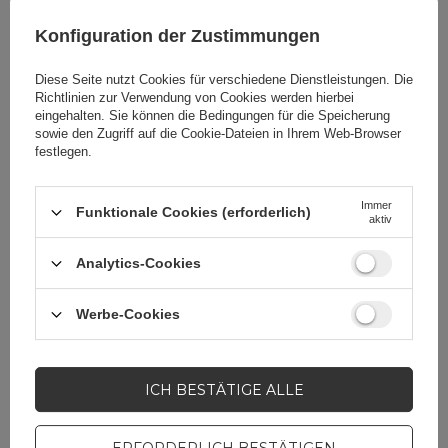
Konfiguration der Zustimmungen
Verpackungslänge in
8,2
Zentimetern
Diese Seite nutzt Cookies für verschiedene Dienstleistungen. Die
Richtlinien zur Verwendung von Cookies
werden hierbei
eingehalten. Sie können die Bedingungen für die Speicherung
sowie den Zugriff auf die Cookie-Dateien in Ihrem Web-Browser
Verpackungsbreite in
11
festlegen.
Zentimetern
Immer
Funktionale Cookies (erforderlich)
aktiv
Analytics-Cookies
Brauchen Sie Hilfe? Haben Sie
Fragen?
Werbe-Cookies
Stellen Sie eine Frage,
und wir werden
umgehend antworten
STELLE EINE FRAGE
und die interessantesten
ICH BESTÄTIGE ALLE
Fragen und Antworten für
andere veröffentlichen.
ERFORDERLICH BESTÄTIGEN