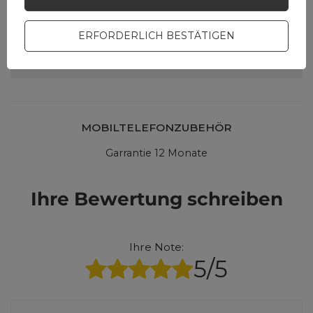
Stellen Sie eine Frage,
und wir werden
umgehend antworten
STELLE EINE FRAGE
ERFORDERLICH BESTÄTIGEN
und die interessantesten
Fragen und Antworten für
andere veröffentlichen.
MOBILTELEFONZUBEHÖR
Garrantie 12 Monate
Ihre Bewertung schreiben
Ihre Note:
5/5