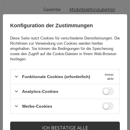
Garantie
Mobiltelefonzubehör
Konfiguration der Zustimmungen
Verpackungshöhe in
19
Zentimetern
Diese Seite nutzt Cookies für verschiedene Dienstleistungen. Die
Richtlinien zur Verwendung von Cookies
werden hierbei
eingehalten. Sie können die Bedingungen für die Speicherung
Verpackungslänge in
8,2
sowie den Zugriff auf die Cookie-Dateien in Ihrem Web-Browser
Zentimetern
festlegen.
Verpackungsbreite in
11
Immer
Funktionale Cookies (erforderlich)
aktiv
Zentimetern
Analytics-Cookies
Werbe-Cookies
Brauchen Sie Hilfe? Haben Sie
Fragen?
ICH BESTÄTIGE ALLE