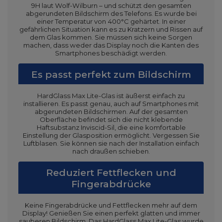
9H laut Wolf-Wilburn – und schützt den gesamten
abgerundeten Bildschirm des Telefons. Es wurde bei
einer Temperatur von 400°C gehärtet. In einer
gefährlichen Situation kann es zu Kratzern und Rissen auf
dem Glas kommen. Sie müssen sich keine Sorgen
machen, dass weder das Display noch die Kanten des
Smartphones beschädigt werden.
Es passt perfekt zum Bildschirm
HardGlass Max Lite-Glas ist äußerst einfach zu
installieren. Es passt genau, auch auf Smartphones mit
abgerundeten Bildschirmen. Auf der gesamten
Oberfläche befindet sich die nicht klebende
Haftsubstanz Inviscid-Sil, die eine komfortable
Einstellung der Glasposition ermöglicht. Vergessen Sie
Luftblasen. Sie können sie nach der Installation einfach
nach draußen schieben.
Reduziert Fettflecken und
Fingerabdrücke
Keine Fingerabdrücke und Fettflecken mehr auf dem
Display! Genießen Sie einen perfekt glatten und immer
sauberen Bildschirm. Das HardGlass Max Lite-Glas wurde