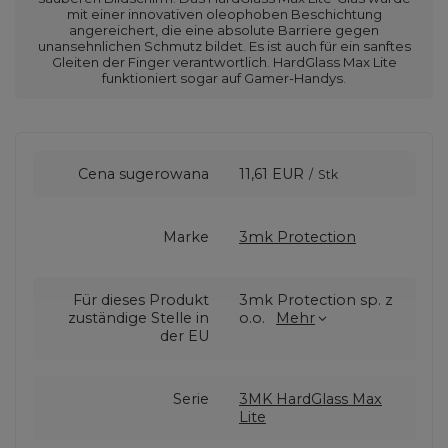
mit einer innovativen oleophoben Beschichtung
angereichert, die eine absolute Barriere gegen
unansehnlichen Schmutz bildet. Es ist auch für ein sanftes
Gleiten der Finger verantwortlich. HardGlass Max Lite
funktioniert sogar auf Gamer-Handys.
Cena sugerowana
11,61 EUR
/
Stk
Marke
3mk Protection
Für dieses Produkt
3mk Protection sp. z
zuständige Stelle in
o.o.
Mehr
der EU
Serie
3MK HardGlass Max
Lite