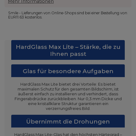
Mehr Informationen
Smile - Lieferungen von Online-Shops sind bei einer Bestellung von
EUR11.63
kostenlos.
HardGlass Max Lite – Stärke, die zu
Ihnen passt
Glas für besondere Aufgaben
HardGlass Max Lite bietet drei Vorteile: Es bietet
maximalen Schutz für den gesamten Bildschirm, ist
äußerst einfach zu installieren und verhindert, dass
Fingerabdrücke zurückbleiben. Nur 0,3 mm Dicke und
eine kristallklare Struktur garantieren ein
verzerrungsfreies Bild.
Übernimmt die Drohungen
HardGlass Max Lite-Glas hat den höchsten Härtegrad –