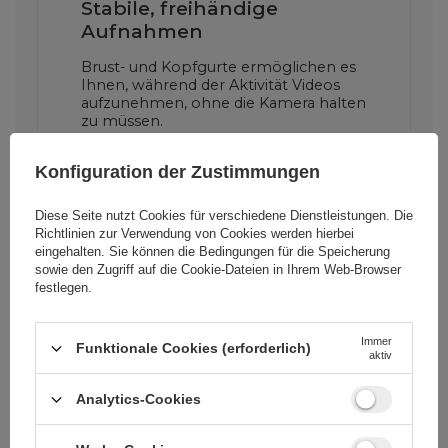
Stabile, freihändige
Aufnahmen
Brust- und Kopfgurte ermöglichen es
Ihnen, während der Aktivität Videos
aufzunehmen, ohne die Kamera halten
zu müssen.
Konfiguration der Zustimmungen
Sie können die Kamera an
einem beliebigen Ort
Diese Seite nutzt Cookies für verschiedene Dienstleistungen. Die
Richtlinien zur Verwendung von Cookies
werden hierbei
montieren.
eingehalten. Sie können die Bedingungen für die Speicherung
sowie den Zugriff auf die Cookie-Dateien in Ihrem Web-Browser
Das universelle Lanyard ermöglicht
festlegen.
eine einfache Installation an vielen
Orten und in vielen Situationen.
Immer
Funktionale Cookies (erforderlich)
aktiv
Analytics-Cookies