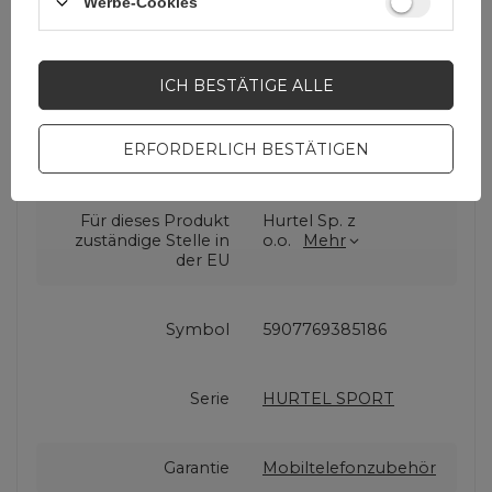
Werbe-Cookies
Cena sugerowana
10,47 EUR
/
Stk
ICH BESTÄTIGE ALLE
ERFORDERLICH BESTÄTIGEN
Marke
Hurtel
Für dieses Produkt
Hurtel Sp. z
zuständige Stelle in
o.o.
Mehr
der EU
Symbol
5907769385186
Serie
HURTEL SPORT
Garantie
Mobiltelefonzubehör