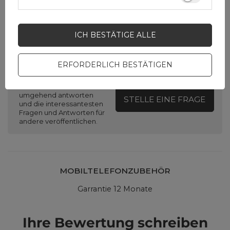
ICH BESTÄTIGE ALLE
Brauchen Sie Hilfe? Haben Sie
Fragen?
ERFORDERLICH BESTÄTIGEN
Stellen Sie eine Frage,
und wir werden
umgehend antworten
STELLE EINE FRAGE
und die interessantesten
Fragen und Antworten für
andere veröffentlichen.
MOBILTELEFONZUBEHÖR
Garrantie 12 Monate
Ihre Bewertung schreiben