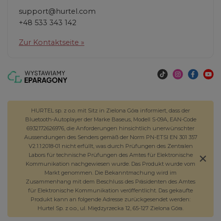
support@hurtel.com
+48 533 343 142
Zur Kontaktseite »
HURTEL sp. z o.o. mit Sitz in Zielona Góra informiert, dass der
Bluetooth-Autoplayer der Marke Baseus, Modell S-09A, EAN-Code
6932172626976, die Anforderungen hinsichtlich unerwünschter
Aussendungen des Senders gemäß der Norm PN-ETSI EN 301 357
V2.1.1:2018-01 nicht erfüllt, was durch Prüfungen des Zentralen
Labors für technische Prüfungen des Amtes für Elektronische
Kommunikation nachgewiesen wurde. Das Produkt wurde vom
Markt genommen. Die Bekanntmachung wird im
Zusammenhang mit dem Beschluss des Präsidenten des Amtes
für Elektronische Kommunikation veröffentlicht. Das gekaufte
Produkt kann an folgende Adresse zurückgesendet werden:
Hurtel Sp. z o.o., ul. Międzyrzecka 12, 65-127 Zielona Góra.