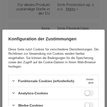
Für dieses Produkt
3mk Protection sp. z
zuständige Stelle in
o.o.
Mehr
der EU
Serie
3mk FlexibleGlass
Konfiguration der Zustimmungen
Garantie
Mobiltelefonzubehör
Diese Seite nutzt Cookies für verschiedene Dienstleistungen. Die
Richtlinien zur Verwendung von Cookies
werden hierbei
eingehalten. Sie können die Bedingungen für die Speicherung
Verpackungshöhe in
15,5
sowie den Zugriff auf die Cookie-Dateien in Ihrem Web-Browser
Zentimetern
festlegen.
Verpackungslänge in
3
Immer
Funktionale Cookies (erforderlich)
Zentimetern
aktiv
Analytics-Cookies
Verpackungsbreite in
9
Zentimetern
Werbe-Cookies