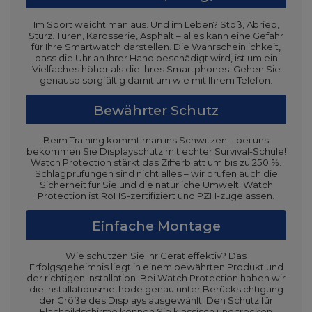
Im Sport weicht man aus. Und im Leben? Stoß, Abrieb,
Sturz. Türen, Karosserie, Asphalt – alles kann eine Gefahr
für Ihre Smartwatch darstellen. Die Wahrscheinlichkeit,
dass die Uhr an Ihrer Hand beschädigt wird, ist um ein
Vielfaches höher als die Ihres Smartphones. Gehen Sie
genauso sorgfältig damit um wie mit Ihrem Telefon.
Bewährter Schutz
Beim Training kommt man ins Schwitzen – bei uns
bekommen Sie Displayschutz mit echter Survival-Schule!
Watch Protection stärkt das Zifferblatt um bis zu 250 %.
Schlagprüfungen sind nicht alles – wir prüfen auch die
Sicherheit für Sie und die natürliche Umwelt. Watch
Protection ist RoHS-zertifiziert und PZH-zugelassen.
Einfache Montage
Wie schützen Sie Ihr Gerät effektiv? Das
Erfolgsgeheimnis liegt in einem bewährten Produkt und
der richtigen Installation. Bei Watch Protection haben wir
die Installationsmethode genau unter Berücksichtigung
der Größe des Displays ausgewählt. Den Schutz für
Flachbildschirme können Sie klassisch und trocken