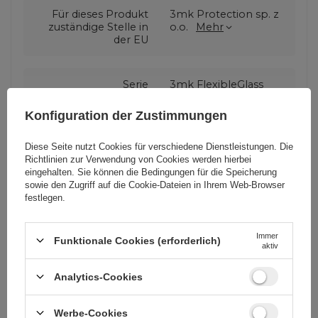
Für dieses Produkt
3mk Protection sp. z
zuständige Stelle in
o.o.
Mehr
der EU
Serie
3mk FlexibleGlass
Konfiguration der Zustimmungen
Garantie
Mobiltelefonzubehör
Diese Seite nutzt Cookies für verschiedene Dienstleistungen. Die
Richtlinien zur Verwendung von Cookies
werden hierbei
eingehalten. Sie können die Bedingungen für die Speicherung
Verpackungshöhe in
15,5
sowie den Zugriff auf die Cookie-Dateien in Ihrem Web-Browser
Zentimetern
festlegen.
Verpackungslänge in
3
Immer
Funktionale Cookies (erforderlich)
Zentimetern
aktiv
Analytics-Cookies
Verpackungsbreite in
9
Zentimetern
Werbe-Cookies