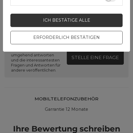
ICH BESTÄTIGE ALLE
Brauchen Sie Hilfe? Haben Sie
Fragen?
ERFORDERLICH BESTÄTIGEN
Stellen Sie eine Frage,
und wir werden
umgehend antworten
STELLE EINE FRAGE
und die interessantesten
Fragen und Antworten für
andere veröffentlichen.
MOBILTELEFONZUBEHÖR
Garrantie 12 Monate
Ihre Bewertung schreiben