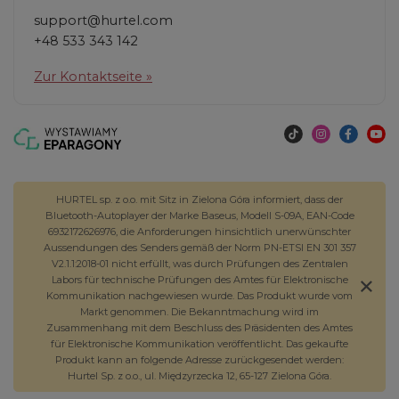
support@hurtel.com
+48 533 343 142
Zur Kontaktseite »
HURTEL sp. z o.o. mit Sitz in Zielona Góra informiert, dass der
Bluetooth-Autoplayer der Marke Baseus, Modell S-09A, EAN-Code
6932172626976, die Anforderungen hinsichtlich unerwünschter
Aussendungen des Senders gemäß der Norm PN-ETSI EN 301 357
V2.1.1:2018-01 nicht erfüllt, was durch Prüfungen des Zentralen
Labors für technische Prüfungen des Amtes für Elektronische
Kommunikation nachgewiesen wurde. Das Produkt wurde vom
Markt genommen. Die Bekanntmachung wird im
Zusammenhang mit dem Beschluss des Präsidenten des Amtes
für Elektronische Kommunikation veröffentlicht. Das gekaufte
Produkt kann an folgende Adresse zurückgesendet werden:
Hurtel Sp. z o.o., ul. Międzyrzecka 12, 65-127 Zielona Góra.