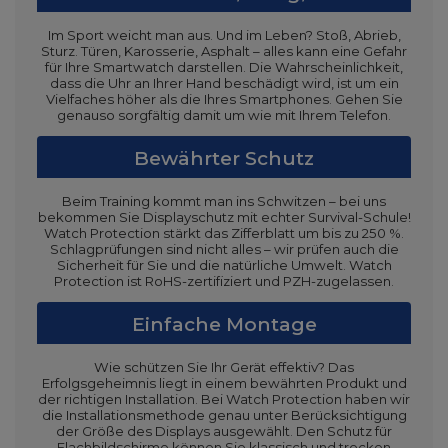
Im Sport weicht man aus. Und im Leben? Stoß, Abrieb,
Sturz. Türen, Karosserie, Asphalt – alles kann eine Gefahr
für Ihre Smartwatch darstellen. Die Wahrscheinlichkeit,
dass die Uhr an Ihrer Hand beschädigt wird, ist um ein
Vielfaches höher als die Ihres Smartphones. Gehen Sie
genauso sorgfältig damit um wie mit Ihrem Telefon.
Bewährter Schutz
Beim Training kommt man ins Schwitzen – bei uns
bekommen Sie Displayschutz mit echter Survival-Schule!
Watch Protection stärkt das Zifferblatt um bis zu 250 %.
Schlagprüfungen sind nicht alles – wir prüfen auch die
Sicherheit für Sie und die natürliche Umwelt. Watch
Protection ist RoHS-zertifiziert und PZH-zugelassen.
Einfache Montage
Wie schützen Sie Ihr Gerät effektiv? Das
Erfolgsgeheimnis liegt in einem bewährten Produkt und
der richtigen Installation. Bei Watch Protection haben wir
die Installationsmethode genau unter Berücksichtigung
der Größe des Displays ausgewählt. Den Schutz für
Flachbildschirme können Sie klassisch und trocken