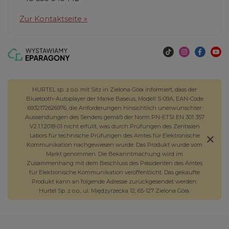
Zur Kontaktseite »
HURTEL sp. z o.o. mit Sitz in Zielona Góra informiert, dass der
Bluetooth-Autoplayer der Marke Baseus, Modell S-09A, EAN-Code
6932172626976, die Anforderungen hinsichtlich unerwünschter
Aussendungen des Senders gemäß der Norm PN-ETSI EN 301 357
V2.1.1:2018-01 nicht erfüllt, was durch Prüfungen des Zentralen
Labors für technische Prüfungen des Amtes für Elektronische
Kommunikation nachgewiesen wurde. Das Produkt wurde vom
Markt genommen. Die Bekanntmachung wird im
Zusammenhang mit dem Beschluss des Präsidenten des Amtes
für Elektronische Kommunikation veröffentlicht. Das gekaufte
Produkt kann an folgende Adresse zurückgesendet werden:
Hurtel Sp. z o.o., ul. Międzyrzecka 12, 65-127 Zielona Góra.