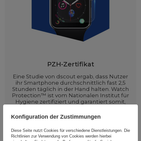
PZH-Zertifikat
Eine Studie von dscout ergab, dass Nutzer
ihr Smartphone durchschnittlich fast 2,5
Stunden täglich in der Hand halten. Watch
Protection™ ist vom Nationalen Institut für
Hygiene zertifiziert und garantiert somit,
dass es frei von Schadstoffen und
gesundheitlich unbedenklich ist –
Konfiguration der Zustimmungen
unabhängig davon, wie viel Zeit Sie mit
Ihrem Smartphone verbringen.
Diese Seite nutzt Cookies für verschiedene Dienstleistungen. Die
Richtlinien zur Verwendung von Cookies
werden hierbei