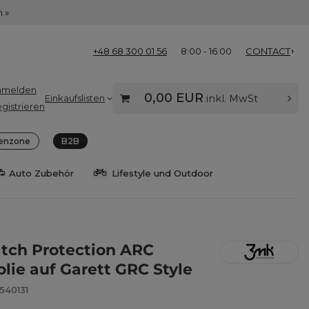
 »
+48 68 300 01 56
8:00 - 16:00
CONTACT
nmelden
0,00 EUR
Einkaufslisten
inkl. MwSt
gistrieren
enzone
B2B
Auto Zubehör
Lifestyle und Outdoor
ch Protection ARC
olie auf Garett GRC Style
540131