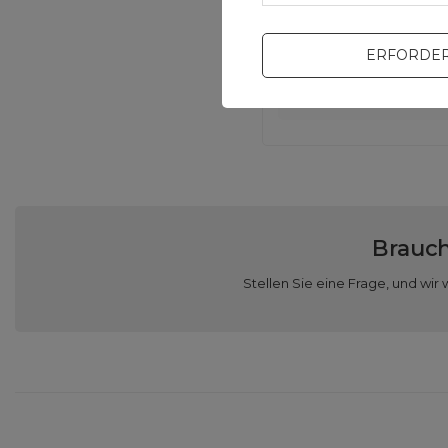
V
ERFORDER
Ve
Brauch
Stellen Sie eine Frage, und w