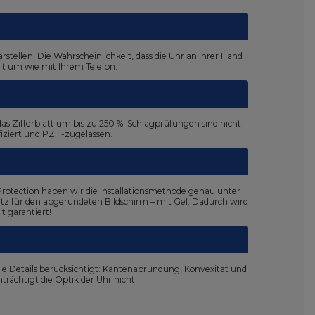
stellen. Die Wahrscheinlichkeit, dass die Uhr an Ihrer Hand
mit um wie mit Ihrem Telefon.
s Zifferblatt um bis zu 250 %. Schlagprüfungen sind nicht
ifiziert und PZH-zugelassen.
 Protection haben wir die Installationsmethode genau unter
utz für den abgerundeten Bildschirm – mit Gel. Dadurch wird
t garantiert!
le Details berücksichtigt: Kantenabrundung, Konvexität und
rächtigt die Optik der Uhr nicht.