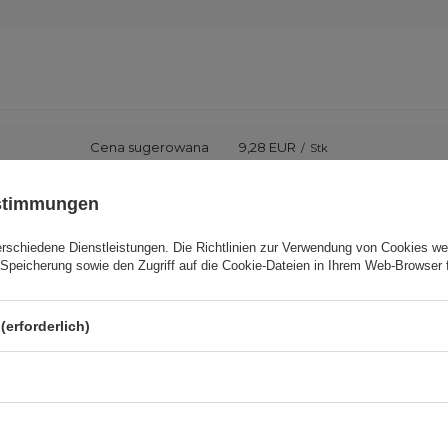
Cena sugerowana
9,28 EUR
/
Stk
ustimmungen
Marke
3mk Protection
erschiedene Dienstleistungen. Die
Richtlinien zur Verwendung von Cookies
wer
odukt zuständige Stelle in der EU
3mk Protection sp. z o.o.
Mehr
Speicherung sowie den Zugriff auf die Cookie-Dateien in Ihrem Web-Browser 
Serie
3mk Watch Protection ARC
(erforderlich)
Garantie
Mobiltelefonzubehör
erpackungshöhe in Zentimetern
15,5