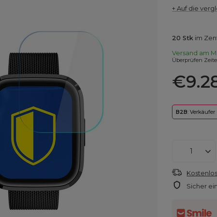
+ Auf die vergl
20
Stk
im Zen
Versand
am M
Überprüfen Zeit
€9.2
B2B
: Verkäufer
Kostenlos
Sicher ei