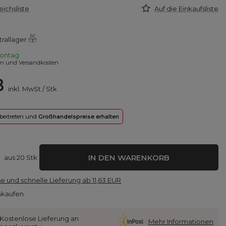
eichsliste
Auf die Einkaufsliste
trallager
ontag
en und Versandkosten
8
inkl. MwSt
/
Stk
 beitreten und
Großhandelspreise erhalten
IN DEN WARENKORB
aus
20
Stk
e und schnelle Lieferung
ab
11,63 EUR
nkaufen
Kostenlose Lieferung an
Mehr Informationen