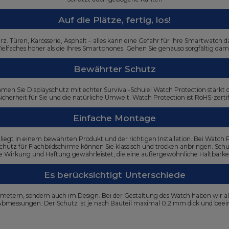
Auf die Plätze, fertig, los!
. Türen, Karosserie, Asphalt – alles kann eine Gefahr für Ihre Smartwatch dar
Vielfaches höher als die Ihres Smartphones. Gehen Sie genauso sorgfältig da
Bewährter Schutz
 Sie Displayschutz mit echter Survival-Schule! Watch Protection stärkt da
 Sicherheit für Sie und die natürliche Umwelt. Watch Protection ist RoHS-zert
Einfache Montage
 liegt in einem bewährten Produkt und der richtigen Installation. Bei Watch
hutz für Flachbildschirme können Sie klassisch und trocken anbringen. Sch
e Wirkung und Haftung gewährleistet, die eine außergewöhnliche Haltbarkei
Es berücksichtigt Unterschiede
metern, sondern auch im Design. Bei der Gestaltung des Watch haben wir al
bmessungen. Der Schutz ist je nach Bauteil maximal 0,2 mm dick und beeint