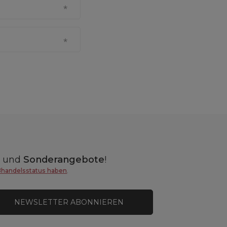
n
und
Sonderangebote
!
ßhandelsstatus haben
.
NEWSLETTER ABONNIEREN