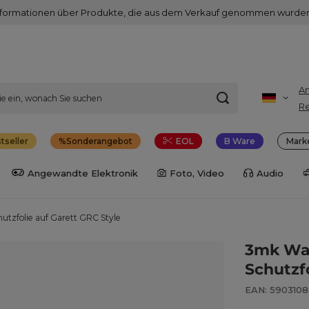
nformationen über Produkte, die aus dem Verkauf genommen wurden
A
Re
tseller
Sonderangebot
EOL
B Ware
Mark
Angewandte Elektronik
Foto, Video
Audio
tzfolie auf Garett GRC Style
3mk Wat
Schutzf
EAN: 5903108