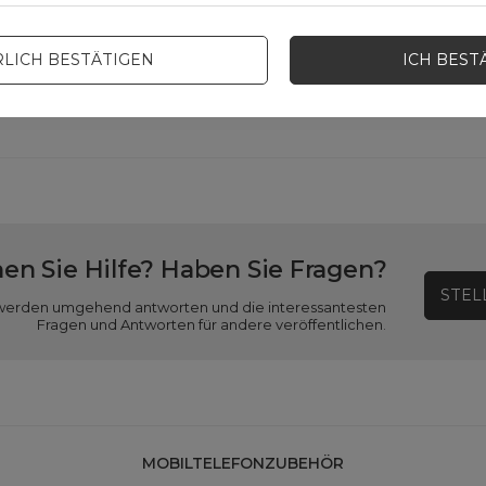
erpackungslänge in Zentimetern
3
LICH BESTÄTIGEN
ICH BEST
rpackungsbreite in Zentimetern
9
en Sie Hilfe? Haben Sie Fragen?
STEL
ir werden umgehend antworten und die interessantesten
Fragen und Antworten für andere veröffentlichen.
MOBILTELEFONZUBEHÖR