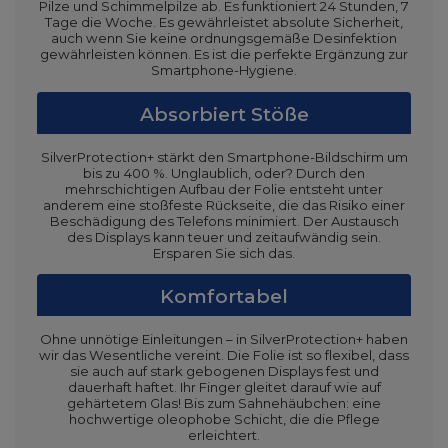
Pilze und Schimmelpilze ab. Es funktioniert 24 Stunden, 7
Tage die Woche. Es gewährleistet absolute Sicherheit,
auch wenn Sie keine ordnungsgemäße Desinfektion
gewährleisten können. Es ist die perfekte Ergänzung zur
Smartphone-Hygiene.
Absorbiert Stöße
SilverProtection+ stärkt den Smartphone-Bildschirm um
bis zu 400 %. Unglaublich, oder? Durch den
mehrschichtigen Aufbau der Folie entsteht unter
anderem eine stoßfeste Rückseite, die das Risiko einer
Beschädigung des Telefons minimiert. Der Austausch
des Displays kann teuer und zeitaufwändig sein.
Ersparen Sie sich das.
Komfortabel
Ohne unnötige Einleitungen – in SilverProtection+ haben
wir das Wesentliche vereint. Die Folie ist so flexibel, dass
sie auch auf stark gebogenen Displays fest und
dauerhaft haftet. Ihr Finger gleitet darauf wie auf
gehärtetem Glas! Bis zum Sahnehäubchen: eine
hochwertige oleophobe Schicht, die die Pflege
erleichtert.