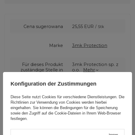
Cena sugerowana
25,55 EUR
/
Stk
Marke
3mk Protection
Für dieses Produkt
3mk Protection sp. z
zuständige Stelle in
o.o.
Mehr
der EU
Konfiguration der Zustimmungen
Serie
do 8.3" 3mk Paper
Diese Seite nutzt Cookies für verschiedene Dienstleistungen. Die
Feeling
Richtlinien zur Verwendung von Cookies
werden hierbei
eingehalten. Sie können die Bedingungen für die Speicherung
sowie den Zugriff auf die Cookie-Dateien in Ihrem Web-Browser
Garantie
Mobiltelefonzubehör
festlegen.
Immer