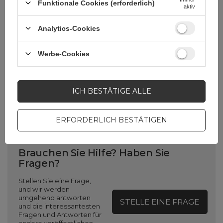
Funktionale Cookies (erforderlich)
Verpackungshöhe in
33,8
aktiv
Zentimetern
Analytics-Cookies
Verpackungslänge in
3
Zentimetern
Werbe-Cookies
Verpackungsbreite in
22,4
ICH BESTÄTIGE ALLE
Zentimetern
ERFORDERLICH BESTÄTIGEN
Brauchen Sie Hilfe? Haben Sie
Fragen?
Stellen Sie eine Frage,
und wir werden
umgehend antworten
STELLE EINE FRAGE
und die interessantesten
Fragen und Antworten für
andere veröffentlichen.