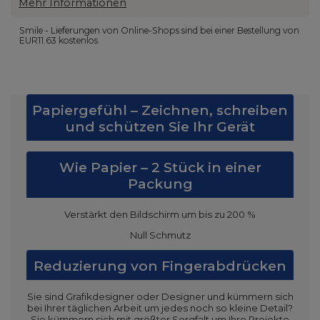
Mehr Informationen
Smile - Lieferungen von Online-Shops sind bei einer Bestellung von
EUR11.63
kostenlos.
Papiergefühl – Zeichnen, schreiben
und schützen Sie Ihr Gerät
Wie Papier – 2 Stück in einer
Packung
Verstärkt den Bildschirm um bis zu 200 %
Null Schmutz
Reduzierung von Fingerabdrücken
Sie sind Grafikdesigner oder Designer und kümmern sich
bei Ihrer täglichen Arbeit um jedes noch so kleine Detail?
Sie kümmern sich mit größter Sorgfalt um Ihre Projekte