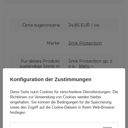
Cena sugerowana
34,85 EUR
/
Stk
Marke
3mk Protection
Für dieses Produkt
3mk Protection sp. z
zuständige Stelle in
o.o.
Mehr
der EU
Konfiguration der Zustimmungen
Serie
do 8.3" 3mk Paper
Diese Seite nutzt Cookies für verschiedene Dienstleistungen. Die
Feeling
Richtlinien zur Verwendung von Cookies
werden hierbei
eingehalten. Sie können die Bedingungen für die Speicherung
sowie den Zugriff auf die Cookie-Dateien in Ihrem Web-Browser
Garantie
Mobiltelefonzubehör
festlegen.
Immer