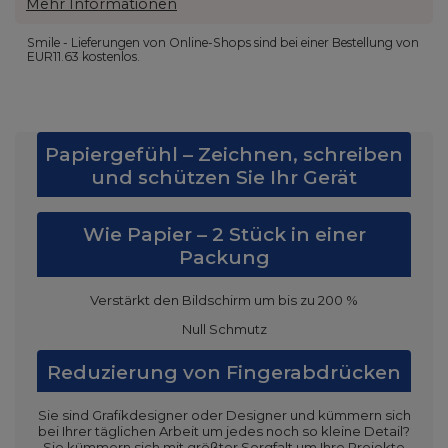
Mehr Informationen
Smile - Lieferungen von Online-Shops sind bei einer Bestellung von
EUR11.63
kostenlos.
Papiergefühl – Zeichnen, schreiben
und schützen Sie Ihr Gerät
Wie Papier – 2 Stück in einer
Packung
Verstärkt den Bildschirm um bis zu 200 %
Null Schmutz
Reduzierung von Fingerabdrücken
Sie sind Grafikdesigner oder Designer und kümmern sich
bei Ihrer täglichen Arbeit um jedes noch so kleine Detail?
Sie kümmern sich mit größter Sorgfalt um Ihre Projekte