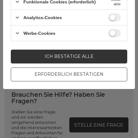
Funktionale Cookies (erforderlich)
Verpackungshöhe in
33,8
aktiv
Zentimetern
Analytics-Cookies
Verpackungslänge in
1
Zentimetern
Werbe-Cookies
Verpackungsbreite in
22,4
ICH BESTÄTIGE ALLE
Zentimetern
ERFORDERLICH BESTÄTIGEN
Brauchen Sie Hilfe? Haben Sie
Fragen?
Stellen Sie eine Frage,
und wir werden
umgehend antworten
STELLE EINE FRAGE
und die interessantesten
Fragen und Antworten für
andere veröffentlichen.