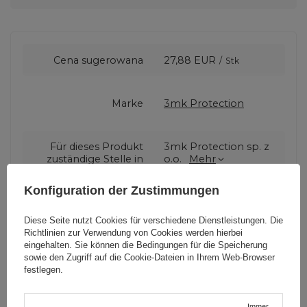
Cena sugerowana
27,88 EUR
/
Stk
Marke
3mk Protection
Für dieses Produkt
3mk Protection sp. z
zuständige Stelle in
o.o.
Mehr
der EU
Konfiguration der Zustimmungen
Serie
do 8.3" 3mk Paper
Diese Seite nutzt Cookies für verschiedene Dienstleistungen. Die
Feeling
Richtlinien zur Verwendung von Cookies
werden hierbei
eingehalten. Sie können die Bedingungen für die Speicherung
sowie den Zugriff auf die Cookie-Dateien in Ihrem Web-Browser
Garantie
Mobiltelefonzubehör
festlegen.
Immer