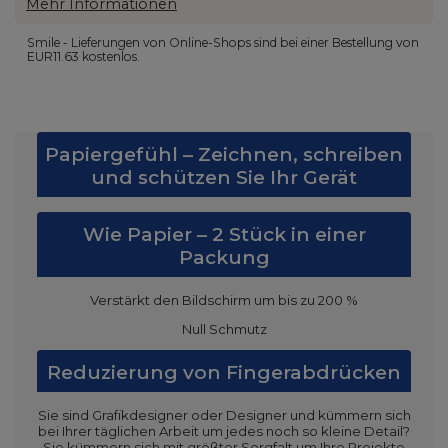
Mehr Informationen
Smile - Lieferungen von Online-Shops sind bei einer Bestellung von
EUR11.63
kostenlos.
Papiergefühl – Zeichnen, schreiben
und schützen Sie Ihr Gerät
Wie Papier – 2 Stück in einer
Packung
Verstärkt den Bildschirm um bis zu 200 %
Null Schmutz
Reduzierung von Fingerabdrücken
Sie sind Grafikdesigner oder Designer und kümmern sich
bei Ihrer täglichen Arbeit um jedes noch so kleine Detail?
Sie kümmern sich mit größter Sorgfalt um Ihre Projekte