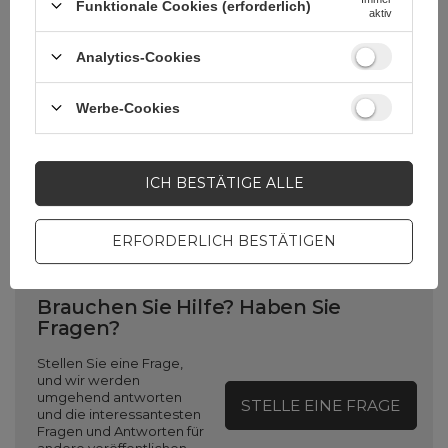
Funktionale Cookies (erforderlich)
Verpackungshöhe in
33,8
aktiv
Zentimetern
Analytics-Cookies
Verpackungslänge in
1
Zentimetern
Werbe-Cookies
Verpackungsbreite in
22,4
ICH BESTÄTIGE ALLE
Zentimetern
ERFORDERLICH BESTÄTIGEN
Brauchen Sie Hilfe? Haben Sie
Fragen?
Stellen Sie eine Frage,
und wir werden
umgehend antworten
STELLE EINE FRAGE
und die interessantesten
Fragen und Antworten für
andere veröffentlichen.