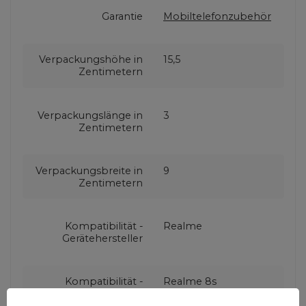
Garantie
Mobiltelefonzubehör
Verpackungshöhe in
15,5
Zentimetern
Verpackungslänge in
3
Zentimetern
Verpackungsbreite in
9
Zentimetern
Kompatibilität -
Realme
Gerätehersteller
Kompatibilität -
Realme 8s
Gerätemodell