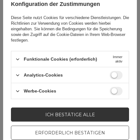
Konfiguration der Zustimmungen
Verpackung
Box
Diese Seite nutzt Cookies für verschiedene Dienstleistungen. Die
Richtlinien zur Verwendung von Cookies
werden hierbei
eingehalten. Sie können die Bedingungen für die Speicherung
Euro-Loch
Ja
sowie den Zugriff auf die Cookie-Dateien in Ihrem Web-Browser
festlegen.
Immer
Funktionale Cookies (erforderlich)
aktiv
Brauchen Sie Hilfe? Haben Sie
Analytics-Cookies
Fragen?
Stellen Sie eine Frage,
Werbe-Cookies
und wir werden
umgehend antworten
STELLE EINE FRAGE
und die interessantesten
Fragen und Antworten für
ICH BESTÄTIGE ALLE
andere veröffentlichen.
ERFORDERLICH BESTÄTIGEN