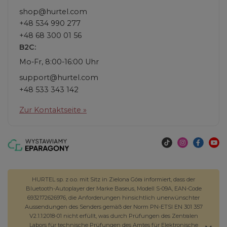
shop@hurtel.com
+48 534 990 277
+48 68 300 01 56
B2C:
Mo-Fr, 8:00-16:00 Uhr
support@hurtel.com
+48 533 343 142
Zur Kontaktseite »
HURTEL sp. z o.o. mit Sitz in Zielona Góra informiert, dass der
Bluetooth-Autoplayer der Marke Baseus, Modell S-09A, EAN-Code
6932172626976, die Anforderungen hinsichtlich unerwünschter
Aussendungen des Senders gemäß der Norm PN-ETSI EN 301 357
V2.1.1:2018-01 nicht erfüllt, was durch Prüfungen des Zentralen
Labors für technische Prüfungen des Amtes für Elektronische