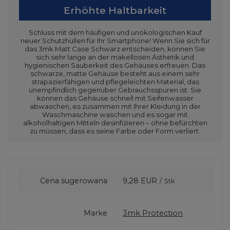
Erhöhte Haltbarkeit
Schluss mit dem häufigen und unökologischen Kauf
neuer Schutzhüllen für Ihr Smartphone! Wenn Sie sich für
das 3mk Matt Case Schwarz entscheiden, können Sie
sich sehr lange an der makellosen Ästhetik und
hygienischen Sauberkeit des Gehäuses erfreuen. Das
schwarze, matte Gehäuse besteht aus einem sehr
strapazierfähigen und pflegeleichten Material, das
unempfindlich gegenüber Gebrauchsspuren ist. Sie
können das Gehäuse schnell mit Seifenwasser
abwaschen, es zusammen mit Ihrer Kleidung in der
Waschmaschine waschen und es sogar mit
alkoholhaltigen Mitteln desinfizieren – ohne befürchten
zu müssen, dass es seine Farbe oder Form verliert.
Cena sugerowana
9,28 EUR
/
Stk
Marke
3mk Protection