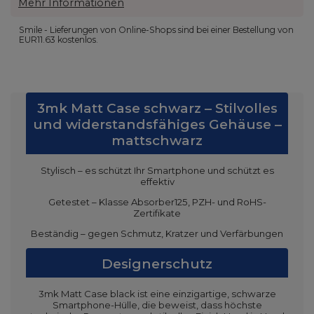
Mehr Informationen
Smile - Lieferungen von Online-Shops sind bei einer Bestellung von
EUR11.63
kostenlos.
3mk Matt Case schwarz – Stilvolles
und widerstandsfähiges Gehäuse –
mattschwarz
Stylisch – es schützt Ihr Smartphone und schützt es
effektiv
Getestet – Klasse Absorber125, PZH- und RoHS-
Zertifikate
Beständig – gegen Schmutz, Kratzer und Verfärbungen
Designerschutz
3mk Matt Case black ist eine einzigartige, schwarze
Smartphone-Hülle, die beweist, dass höchste