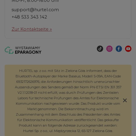
Mo-Fr, 8:00-16:00 Uhr
support@hurtel.com
+48 533 343 142
Zur Kontaktseite »
HURTEL sp. z o.o. mit Sitz in Zielona Góra informiert, dass der
Bluetooth-Autoplayer der Marke Baseus, Modell S-09A, EAN-Code
6932172626976, die Anforderungen hinsichtlich unerwünschter
Aussendungen des Senders gemäß der Norm PN-ETSI EN 301 357
V2.1.1:2018-01 nicht erfüllt, was durch Prüfungen des Zentralen
Labors für technische Prüfungen des Amtes für Elektronische
Kommunikation nachgewiesen wurde. Das Produkt wurde vom
Markt genommen. Die Bekanntmachung wird im
Zusammenhang mit dem Beschluss des Präsidenten des Amtes
für Elektronische Kommunikation veröffentlicht. Das gekaufte
Produkt kann an folgende Adresse zurückgesendet werden:
Hurtel Sp. z o.o., ul. Międzyrzecka 12, 65-127 Zielona Góra.