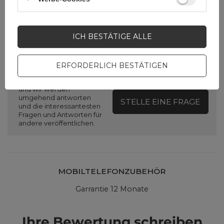
ICH BESTÄTIGE ALLE
Brauchen Sie Hilfe? Haben Sie
Fragen?
ERFORDERLICH BESTÄTIGEN
Stellen Sie eine Frage,
und wir werden
umgehend antworten
STELLE EINE FRAGE
und die interessantesten
Fragen und Antworten für
andere veröffentlichen.
MOBILTELEFONZUBEHÖR
Garrantie 12 Monate
Ihre Bewertung schreiben