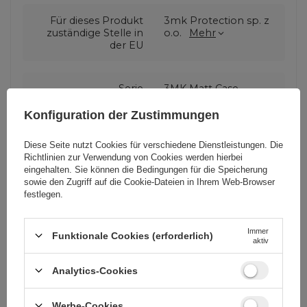
Für dieses Produkt
3mk Protection sp. z
zuständige Stelle in
o.o.
Mehr
der EU
Serie
3MK Matt Case
Konfiguration der Zustimmungen
Garantie
Mobiltelefonzubehör
Diese Seite nutzt Cookies für verschiedene Dienstleistungen. Die
Richtlinien zur Verwendung von Cookies
werden hierbei
eingehalten. Sie können die Bedingungen für die Speicherung
Verpackungshöhe in
19,5
sowie den Zugriff auf die Cookie-Dateien in Ihrem Web-Browser
Zentimetern
festlegen.
Verpackungslänge in
1,6
Immer
Funktionale Cookies (erforderlich)
aktiv
Zentimetern
Analytics-Cookies
Verpackungsbreite in
8,5
Zentimetern
Werbe-Cookies