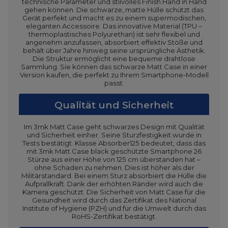
technische Parameter und stilvolles Finish Hand in Hand
gehen können. Die schwarze, matte Hülle schützt das
Gerät perfekt und macht es zu einem supermodischen,
eleganten Accessoire. Das innovative Material (TPU –
thermoplastisches Polyurethan) ist sehr flexibel und
angenehm anzufassen, absorbiert effektiv Stöße und
behält über Jahre hinweg seine ursprüngliche Ästhetik.
Die Struktur ermöglicht eine bequeme drahtlose
Sammlung. Sie können das schwarze Matt Case in einer
Version kaufen, die perfekt zu Ihrem Smartphone-Modell
passt.
Qualität und Sicherheit
Im 3mk Matt Case geht schwarzes Design mit Qualität
und Sicherheit einher. Seine Sturzfestigkeit wurde in
Tests bestätigt. Klasse Absorber125 bedeutet, dass das
mit 3mk Matt Case black geschützte Smartphone 26
Stürze aus einer Höhe von 125 cm überstanden hat –
ohne Schaden zu nehmen. Dies ist höher als der
Militärstandard. Bei einem Sturz absorbiert die Hülle die
Aufprallkraft. Dank der erhöhten Ränder wird auch die
Kamera geschützt. Die Sicherheit von Matt Case für die
Gesundheit wird durch das Zertifikat des National
Institute of Hygiene (PZH) und für die Umwelt durch das
RoHS-Zertifikat bestätigt.