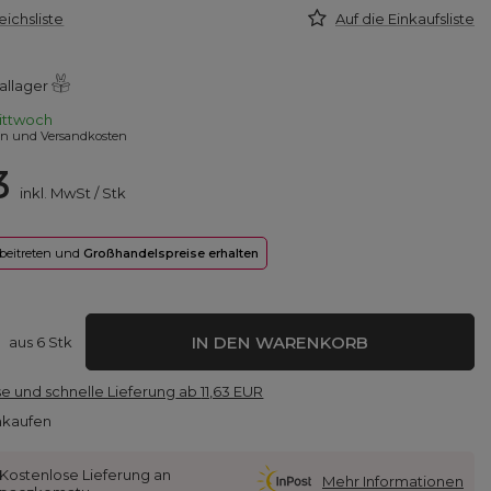
eichsliste
Auf die Einkaufsliste
allager
ittwoch
en und Versandkosten
3
inkl. MwSt
/
Stk
 beitreten und
Großhandelspreise erhalten
IN DEN WARENKORB
aus
6
Stk
e und schnelle Lieferung
ab
11,63 EUR
nkaufen
Kostenlose Lieferung an
Mehr Informationen