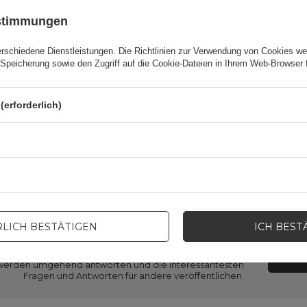
ustimmungen
Garantie
Mobiltelefonzubehör
erschiedene Dienstleistungen. Die
Richtlinien zur Verwendung von Cookies
wer
erpackungshöhe in Zentimetern
15,5
Speicherung sowie den Zugriff auf die Cookie-Dateien in Ihrem Web-Browser 
erpackungslänge in Zentimetern
3
(erforderlich)
rpackungsbreite in Zentimetern
9
LICH BESTÄTIGEN
ICH BEST
en Sie Hilfe? Haben Sie Fragen?
STEL
ir werden umgehend antworten und die interessantesten
Fragen und Antworten für andere veröffentlichen.