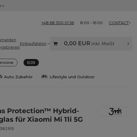
 »
+48 68 300 01 56
8:00 - 16:00
CONTACT
nmelden
0,00 EUR
Einkaufslisten
inkl. MwSt
gistrieren
enzone
B2B
Auto Zubehör
Lifestyle und Outdoor
s Protection™ Hybrid-
las für Xiaomi Mi 11i 5G
8382915