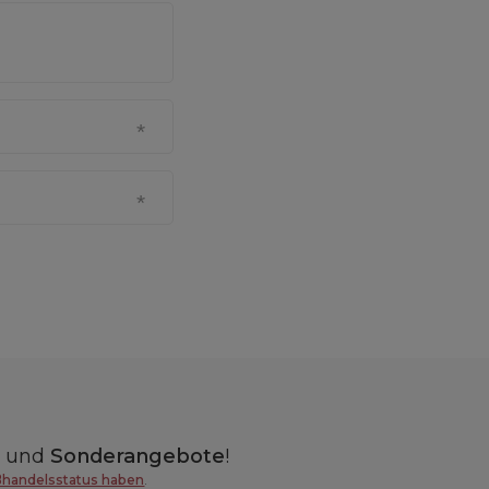
n
und
Sonderangebote
!
ßhandelsstatus haben
.