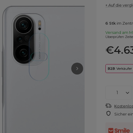
+ Auf die vergl
6
Stk
im Zentr
Versand
am M
Überprüfen Zeit
€4.6
B2B
: Verkäufer
Kostenlos
Sicher ei