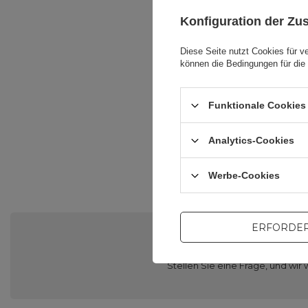
Konfiguration der Z
Diese Seite nutzt Cookies für v
V
können die Bedingungen für die 
V
Funktionale Cookies 
Ve
Analytics-Cookies
Werbe-Cookies
ERFORDER
Brauch
Stellen Sie eine Frage, und w