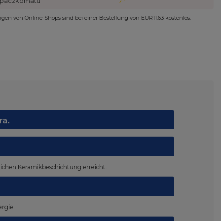
paczkomatu
ungen von Online-Shops sind bei einer Bestellung von
EUR11.63
kostenlos.
ra.
zlichen Keramikbeschichtung erreicht.
rgie.