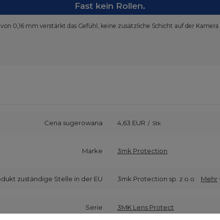
Fast kein Rollen.
 von 0,16 mm verstärkt das Gefühl, keine zusätzliche Schicht auf der Kamera
Cena sugerowana
4,63 EUR
/
Stk
Marke
3mk Protection
odukt zuständige Stelle in der EU
3mk Protection sp. z o.o.
Mehr
Serie
3MK Lens Protect