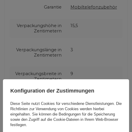
Garantie
Mobiltelefonzubehör
Verpackungshöhe in
15,5
Zentimetern
Verpackungslänge in
3
Zentimetern
Verpackungsbreite in
9
Zentimetern
Konfiguration der Zustimmungen
Diese Seite nutzt Cookies für verschiedene Dienstleistungen. Die
Richtlinien zur Verwendung von Cookies
werden hierbei
Brauchen Sie Hilfe? Haben Sie
eingehalten. Sie können die Bedingungen für die Speicherung
Fragen?
sowie den Zugriff auf die Cookie-Dateien in Ihrem Web-Browser
festlegen.
Stellen Sie eine Frage,