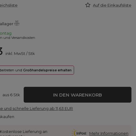
eichsliste
Auf die Einkaufsliste
allager
ontag
en und Versandkosten
3
inkl. MwSt
/
Stk
 beitreten und
Großhandelspreise erhalten
IN DEN WARENKORB
aus
6
Stk
e und schnelle Lieferung
ab
11,63 EUR
nkaufen
Kostenlose Lieferung an
Mehr Informationen