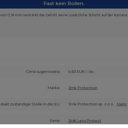
Fast kein Rollen.
 von 0,16 mm verstärkt das Gefühl, keine zusätzliche Schicht auf der Kamera
Cena sugerowana
4,63 EUR
/
Stk
Marke
3mk Protection
odukt zuständige Stelle in der EU
3mk Protection sp. z o.o.
Mehr
Serie
3MK Lens Protect