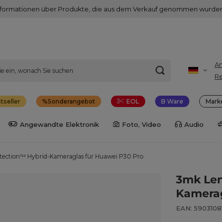
nformationen über Produkte, die aus dem Verkauf genommen wurden
A
Re
tseller
Sonderangebot
EOL
B Ware
Mark
Angewandte Elektronik
Foto, Video
Audio
tection™ Hybrid-Kameraglas für Huawei P30 Pro
3mk Len
Kamerag
EAN: 590310