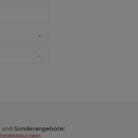
n
und
Sonderangebote
!
ßhandelsstatus haben
.