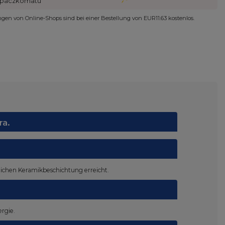
paczkomatu
ungen von Online-Shops sind bei einer Bestellung von
EUR11.63
kostenlos.
ra.
zlichen Keramikbeschichtung erreicht.
rgie.