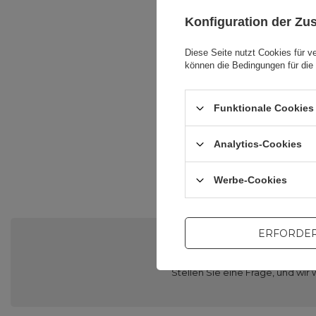
Konfiguration der Z
Diese Seite nutzt Cookies für v
V
können die Bedingungen für die 
V
Funktionale Cookies 
Ve
Analytics-Cookies
Werbe-Cookies
ERFORDER
Brauch
Stellen Sie eine Frage, und w