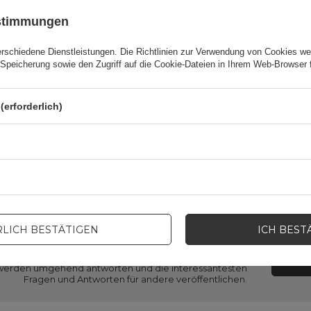
ustimmungen
Garantie
Mobiltelefonzubehör
erschiedene Dienstleistungen. Die
Richtlinien zur Verwendung von Cookies
wer
erpackungshöhe in Zentimetern
15,5
Speicherung sowie den Zugriff auf die Cookie-Dateien in Ihrem Web-Browser 
erpackungslänge in Zentimetern
3
(erforderlich)
rpackungsbreite in Zentimetern
9
LICH BESTÄTIGEN
ICH BEST
en Sie Hilfe? Haben Sie Fragen?
STEL
ir werden umgehend antworten und die interessantesten
Fragen und Antworten für andere veröffentlichen.