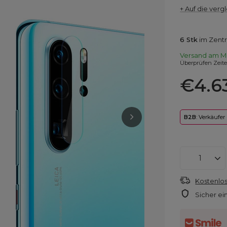
+ Auf die vergl
6
Stk
im Zentr
Versand
am M
Überprüfen Zeit
€4.6
B2B
: Verkäufer
Kostenlos
Sicher ei