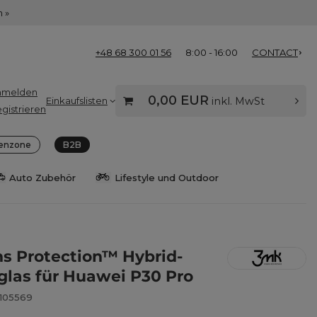
 »
+48 68 300 01 56
8:00 - 16:00
CONTACT
nmelden
0,00 EUR
Einkaufslisten
inkl. MwSt
gistrieren
enzone
B2B
Auto Zubehör
Lifestyle und Outdoor
s Protection™ Hybrid-
las für Huawei P30 Pro
8105569