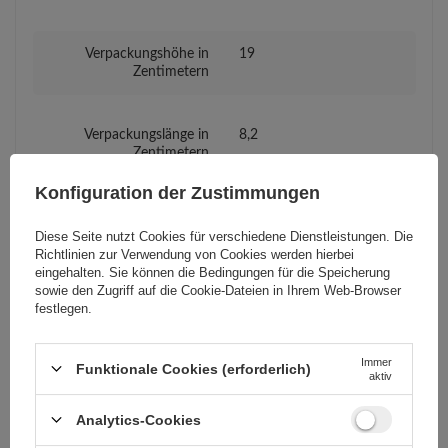
Verpackungshöhe in
19
Zentimetern
Verpackungslänge in
8,2
Zentimetern
Konfiguration der Zustimmungen
Verpackungsbreite in
11
Zentimetern
Diese Seite nutzt Cookies für verschiedene Dienstleistungen. Die
Richtlinien zur Verwendung von Cookies
werden hierbei
eingehalten. Sie können die Bedingungen für die Speicherung
sowie den Zugriff auf die Cookie-Dateien in Ihrem Web-Browser
Kompatibilität -
Oppo
festlegen.
Gerätehersteller
Immer
Funktionale Cookies (erforderlich)
aktiv
Kompatibilität -
Oppo Reno 10
Gerätemodell
Oppo Reno 10 Pro
Analytics-Cookies