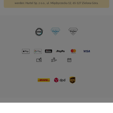
werden: Hurtel Sp. z o.o., ul. Międzyrzecka 12, 65-127 Zielona Góra.