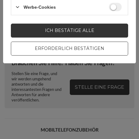
Werbe-Cookies
Verpackung
Box
Euro-Loch
Ja
ICH BESTÄTIGE ALLE
ERFORDERLICH BESTÄTIGEN
Brauchen Sie Hilfe? Haben Sie Fragen?
Stellen Sie eine Frage, und
wir werden umgehend
antworten und die
STELLE EINE FRAGE
interessantesten Fragen und
Antworten für andere
veröffentlichen.
MOBILTELEFONZUBEHÖR